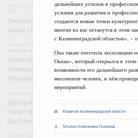
дальнейших успехов в профессион
6 августа 2026
,
Евразийский экономический союз. Интегр
условия для развития и профессио
СНГ
Заседание Евразийского межправительст
создаются новые точки культурног
многие из вас останутся в этом з
узком составе
с Калининградской областью», – о
6 августа 2026
,
Экономические отношения с зарубежными 
двусторонней основе
Она также посетила экспозицию н
Алексей Оверчук провёл рабочую встреч
Океан», который открылся в этом 
промышленности, недропользования и т
возможности его дальнейшего раз
миллионов человек, в нём проводи
Мохаммадом Атабаком
мероприятий.
6 августа 2026
,
Внутренний и въездной туризм
Дмитрий Чернышенко: Порядка 110 марш
популярного туризма в 35 регионах созд
Развитие Калининградской области
Десятилетия науки и технологий
Татьяна Алексеевна Голикова
6 августа 2026
,
Экономические и гуманитарные отношения