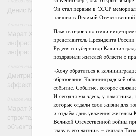
7 часов назад
,
Общие вопросы промышленной политики
Он стал первым в СССР мемориало
Денис Мантуров посетил Ярославскую о
павших в Великой Отечественной
7 часов назад
,
Бюджеты субъектов Федерации. Межбюдже
Память героев почтили вице-прем
Марат Хуснуллин: 15 объектов спортивн
представитель Президента России
инфраструктуры построили и обновили б
Руденя и губернатор Калининград
инфраструктурным кредитам
поздравили жителей области с пр
7 часов назад
,
Развитие сельских территорий
«Хочу обратиться к калининградца
Дмитрий Патрушев: Синхронизация госп
образования Калининградской обла
эффективность поддержки сельских тер
событие. Событие, которое связан
И сегодня мы здесь, у памятника,
8 часов назад
,
Экономика городов. Городская среда
которые отдали свои жизни для тог
Марат Хуснуллин: «Единый заказчик» з
и отдаём дань уважения жителям 
строительство и реконструкцию более 3
Великой Отечественной войны при
объектов
главу в его жизни», – сказала Тать