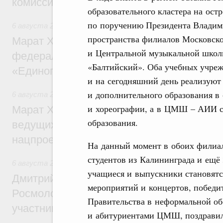
комиссии по промышленности
образовательного кластера на ост
по поручению Президента Владими
6 августа 2026
,
Регулирование в сфере строительства
пространства филиалов Московско
Марат Хуснуллин: Более 130 социальных
и Центральной музыкальной школ
федерального значения построено под к
«Балтийский». Оба учебных учреж
«Единого заказчика»
и на сегодняшний день реализуют
и дополнительного образования в 
6 августа 2026
,
Национальный проект «Инфраструктура д
и хореографии, а в ЦМШ – АИИ с 
Марат Хуснуллин: Порядка 200 дорожных
образования.
ведущих к спортивным объектам, обновят
нацпроекту «Инфраструктура для жизни
На данный момент в обоих филиал
студентов из Калининграда и ещё 
6 августа 2026
,
Молодёжная политика
учащиеся и выпускники становят
Дмитрий Чернышенко, Сергей Кравцов и
мероприятий и концертов, победи
Росмолодёжи Григорий Гуров поприветс
Правительства в неформальной об
участников проекта «Кольцо открытий»
и абитуриентами ЦМШ, поздравил