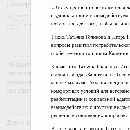
расширенном составе
«Это существенно не только для ж
с удовольствием взаимодействуем 
В повестке заседания актуальные задачи 
числе совершенствование кооперации в о
возможное для того, чтобы регион
регулирования и администрирования, разв
обеспечение продовольственной безопасн
Также Татьяна Голикова и Игорь Р
железнодорожных перевозок, формирован
рынка.
вопросы развития потребительско
и обеспечения топливом Калининг
14 часов назад
,
Евразийский экономический союз. Интегра
Михаил Мишустин принял участие во вст
Кроме того Татьяна Голикова, Иго
Киргизии Садыра Жапарова с главами де
филиал фонда «Защитники Отечест
участников заседания Евразийского
и посетителями. Усилия специали
комфортных условий для ветерано
межправительственного совета
реабилитации и социальной адапт
Вчера
взаимодействию с другими ведомс
6 августа 2026
,
Общие вопросы промышленной политики
решения возникающих вопросов.
Денис Мантуров провёл заседание Прав
В ходе визита в регион Татьяна Г