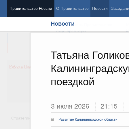
Правительство России
О Правительстве
Новости
Заседан
Новости
Председатель Правительства
М
Вице-премьеры
М
Татьяна Голико
Калининградску
Демография
Занято
Работа Правительства
Здоровье
Технол
Образование
Эконом
поездкой
Культура
Финан
Общество
Социал
Государство
3 июля 2026
21:15
Стратегии
Государственные программы
Национальн
Развитие Калининградской области