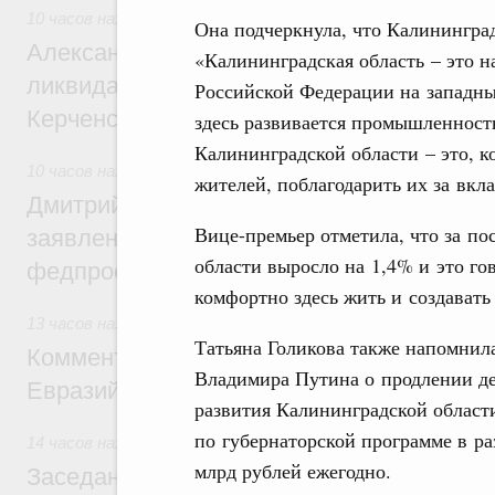
10 часов назад
,
Чрезвычайные ситуации и ликвидация их п
Она подчеркнула, что Калининград
Александр Козлов провёл заседание пра
«Калининградская область – это н
ликвидации последствий чрезвычайной с
Российской Федерации на западны
Керченском проливе
здесь развивается промышленность,
Калининградской области – это, к
10 часов назад
,
Среднее профессиональное образование
жителей, поблагодарить их за вкла
Дмитрий Чернышенко: Установлен рекорд
Вице-премьер отметила, что за по
заявлений от абитуриентов колледжей и
области выросло на 1,4% и это го
федпроекта «Профессионалитет»
комфортно здесь жить и создавать
13 часов назад
,
Евразийский экономический союз. Интегра
Татьяна Голикова также напомнил
Комментарий Алексея Оверчука по итога
Владимира Путина о продлении д
Евразийского межправительственного со
развития Калининградской области
по губернаторской программе в р
14 часов назад
,
Евразийский экономический союз. Интегра
млрд рублей ежегодно.
Заседание Евразийского межправительст