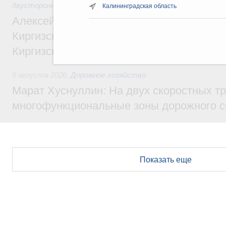
двусторонней основе
Калининградская область
Алексей Оверчук принял участие в работе
Киргизского экономического форума и XII
Киргизской межрегиональной конференц
6 августа 2026
,
Дорожное хозяйство
Марат Хуснуллин: На двух скоростных т
многофункциональные зоны дорожного с
Показать еще