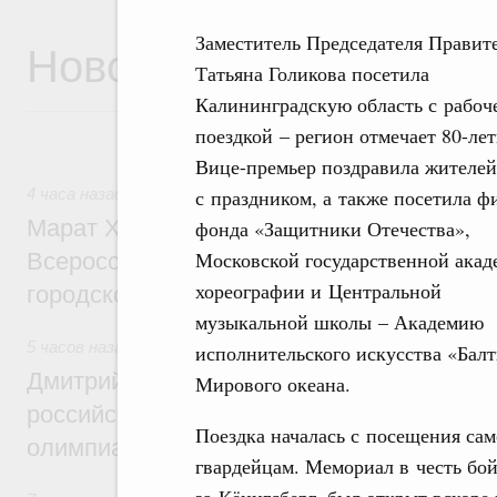
Заместитель Председателя Правит
Новости
Татьяна Голикова посетила
Калининградскую область с рабоч
поездкой – регион отмечает 80-лет
Вице-премьер поздравила жителей
с праздником, а также посетила 
4 часа назад
,
Экономика городов. Городская среда
Марат Хуснуллин провёл заседание ком
фонда «Защитники Отечества»,
Московской государственной акад
Всероссийского конкурса лучших проект
хореографии и Центральной
городской среды
музыкальной школы – Академию
5 часов назад
,
Отрасль информационных технологий
исполнительского искусства «Бал
Дмитрий Чернышенко и Сергей Кравцов 
Мирового океана.
российскую сборную с победой на Межд
Поездка началась с посещения сам
олимпиаде по искусственному интеллект
гвардейцам. Мемориал в честь бо
за Кёнигсберг, был открыт вскоре 