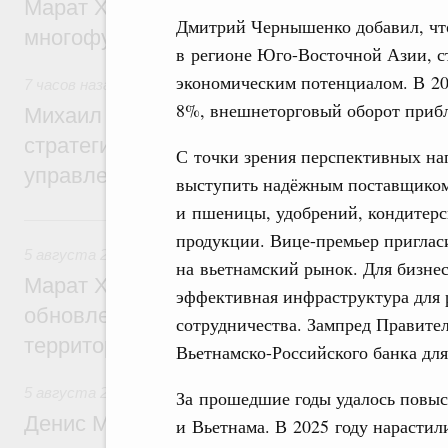
Марат Хуснуллин: На двух скоростных т
Дмитрий Чернышенко добавил, чт
многофункциональные зоны дорожного с
в регионе Юго-Восточной Азии, с
экономическим потенциалом. В 2
7 часов назад
,
Технологическое развитие. Инновации
8%, внешнеторговый оборот прибл
Михаил Мишустин дал поручения по ито
стратегической сессии о совершенствов
С точки зрения перспективных на
управления научно-технологическим раз
выступить надёжным поставщиком э
и пшеницы, удобрений, кондитерс
Вчера
продукции. Вице-премьер приглас
5 августа 2026
,
Жилищно-коммунальное хозяйство
на вьетнамский рынок. Для бизнес
Марат Хуснуллин: Более 4,3 тыс. объек
эффективная инфраструктура для 
обновлено в России при участии Фонда 
сотрудничества. Зампред Правите
территорий
Вьетнамско-Российского банка для
5 августа 2026
,
Инструменты развития территорий. ОЭЗ.
За прошедшие годы удалось повыс
Денис Мантуров провёл совещание по р
и Вьетнама. В 2025 году нарасти