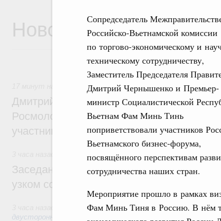
Сопредседатель Межправительств
Новости
Российско-Вьетнамской комиссии
по торгово-экономическому и нау
техническому сотрудничеству,
Заместитель Председателя Правит
Дмитрий Чернышенко и Премьер-
17 минут назад
,
Молодёжная политика
Дмитрий Чернышенко, Сергей Кравцов и
министр Социалистической Респу
Вьетнам Фам Минь Тинь
Росмолодёжи Григорий Гуров поприветс
поприветствовали участников Рос
участников проекта «Кольцо открытий»
Вьетнамского бизнес-форума,
3 часа назад
,
Евразийский экономический союз. Интеграци
посвящённого перспективам разви
Заседание Евразийского межправительст
сотрудничества наших стран.
узком составе
Мероприятие прошло в рамках ви
Фам Минь Тиня в Россию. В нём т
3 часа назад
,
Экономические отношения с зарубежными стр
двусторонней основе
экономического развития России 