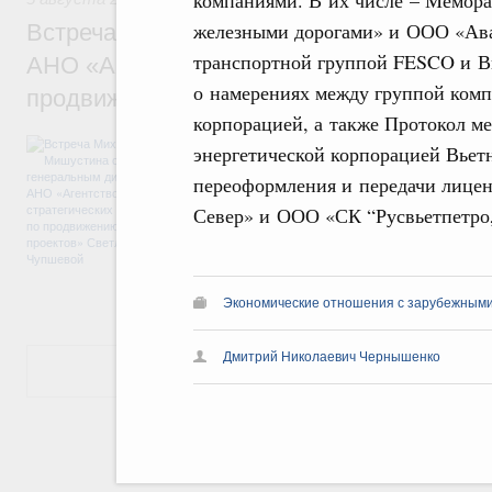
железными дорогами» и ООО «Ава
Встреча Михаила Мишустина с генераль
транспортной группой FESCO и В
АНО «Агентство стратегических инициат
о намерениях между группой комп
продвижению новых проектов» Светлан
корпорацией, а также Протокол 
Обсуждались ключевые направления рабо
энергетической корпорацией Вьет
достижения национальных целей развития,
переоформления и передачи лице
проектов по улучшению инвестиционного к
программы стандарта общественного капит
Север» и ООО «СК “Русвьетпетро
экономики. Также речь шла о проектах в 
экологии. Отдельно обсуждались вопросы
ЕАЭС.
Экономические отношения с зарубежными 
Дмитрий Николаевич Чернышенко
Показать еще