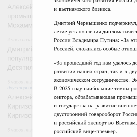
Алексей Оверчук провёл рабочую встреч
и вьетнамского бизнеса.
промышленности, недропользования и т
Дмитрий Чернышенко подчеркнул, 
Мохаммадом Атабаком
летие установления дипломатичес
России Владимира Путина: «За эт
4 часа назад
,
Внутренний и въездной туризм
Россией, сложились особые отнош
Дмитрий Чернышенко: Порядка 110 марш
популярного туризма в 35 регионах созд
«За прошедший год нам удалось д
Десятилетия науки и технологий
развитии наших стран, так и в дв
экономическом сотрудничестве. Э
5 часов назад
,
Экономические и гуманитарные отношения 
В 2025 году наибольшие темпы ро
двусторонней основе
сектора, обрабатывающая промышл
Алексей Оверчук принял участие в работе
и государства на развитие внешне
Киргизского экономического форума и XII
двусторонний товарооборот Росси
Киргизской межрегиональной конференц
и российский экспорт во Вьетнам
российский вице-премьер.
6 часов назад
,
Дорожное хозяйство