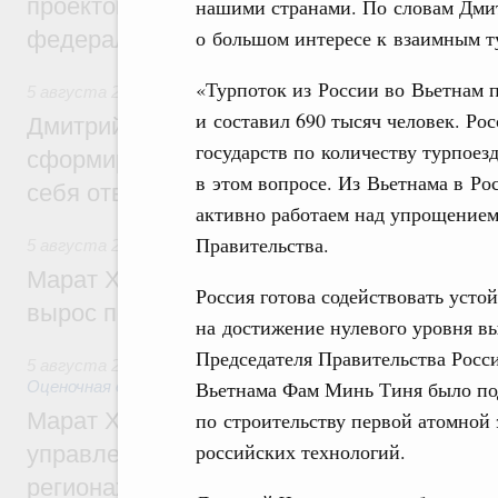
проектов института кураторства в Ураль
нашими странами. По словам Дмит
о большом интересе к взаимным т
федеральном округе
«Турпоток из России во Вьетнам п
5 августа 2026
,
Молодёжная политика
и составил 690 тысяч человек. Ро
Дмитрий Чернышенко: Всемирный фести
государств по количеству турпоез
сформировал целое сообщество людей, 
в этом вопросе. Из Вьетнама в Ро
себя ответственность за будущее
активно работаем над упрощением
Правительства.
5 августа 2026
,
Национальный проект «Инфраструктура д
Марат Хуснуллин: Ввод нежилых зданий 
Россия готова содействовать уст
вырос почти на треть
на достижение нулевого уровня вы
Председателя Правительства Рос
5 августа 2026
,
Земельные отношения. Кадастровая сист
Вьетнама Фам Минь Тиня было по
Оценочная деятельность
по строительству первой атомной
Марат Хуснуллин: По решению правкоми
российских технологий.
управление «ДОМ.РФ» перейдёт более 16
регионах