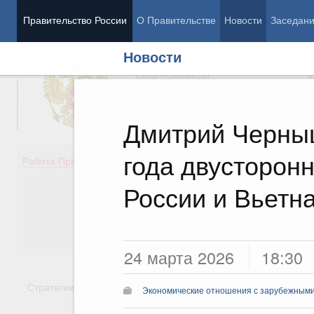
Правительство России
О Правительстве
Новости
Заседан
Новости
Председатель Правительства
М
Вице-премьеры
М
Дмитрий Черныш
года двусторон
Демография
Занято
Работа Правительства
Здоровье
Технол
Образование
Эконом
России и Вьетн
Культура
Финан
Общество
Социал
Государство
24 марта 2026
18:30
Стратегии
Государственные программы
Национальн
Экономические отношения с зарубежными 