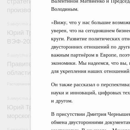
Валентиной Матвиенко и Председ
стратегической сессии, посвящённой п
Володиным.
производительности труда
«Вижу, что у нас большие возмож
5 августа 2026
,
Общие вопросы развития ДФО
уверен, что на сегодняшнем бизн
Юрий Трутнев: Опубликована программа
круги. Развитие политических от
ВЭФ-2026
двусторонних отношений по друг
важным партнёром в Европе, поэ
5 августа 2026
,
Национальный проект «Экологическое бла
экономики. Мы надеемся, что вы,
Правительство увеличило объём финанс
для укрепления наших отношений»
области в рамках федерального проекта
Он также рассказал о перспектива
Распоряжение от 3 августа 2026 года №2067-р
науки и инноваций, цифровых тех
5 августа 2026
,
Арктическая деятельность
и другом.
Юрий Трутнев: Дноуглубительный флот 
В присутствии Дмитрия Чернышен
морского пути будет создан
обмена двусторонними документа
компаниями. В их числе – Мемор
5 августа 2026
,
Деловая среда. Развитие конкуренции