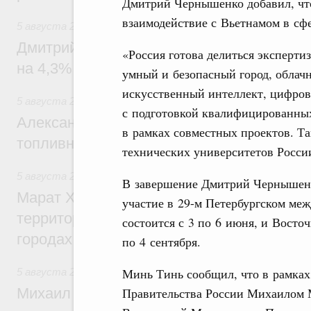
Дмитрий Чернышенко добавил, что
взаимодействие с Вьетнамом в сф
5 августа 2026
,
Внутренний и въездной туризм
Дмитрий Чернышенко: Внутренний туриз
«Россия готова делиться эксперт
на 4,3%, въездной – на 20,1%
умный и безопасный город, облачн
искусственный интеллект, цифрови
5 августа 2026
,
Оборот бензина и дизельного топлива
с подготовкой квалифицированных
Александр Новак провёл совещание по с
в рамках совместных проектов. Та
топливном рынке
технических университетов России
5 августа 2026
,
Жилищная политика, рынок жилья
В завершение Дмитрий Чернышенк
Марат Хуснуллин: Первые проекты компл
участие в 29-м Петербургском ме
территорий в Донбассе и Новороссии бу
состоится с 3 по 6 июня, и Восто
городах ДНР
по 4 сентября.
Минь Тинь сообщил, что в рамках 
5 августа 2026
,
Вопросы производительности труда и по
Правительства России Михаилом 
Михаил Мишустин дал поручения по ито