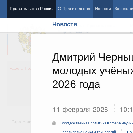
Правительство России
О Правительстве
Новости
Заседан
Новости
Председатель Правительства
М
Вице-премьеры
М
Дмитрий Черныш
молодых учёных
Демография
Занято
Работа Правительства
Здоровье
Технол
Образование
Эконом
2026 года
Культура
Финан
Общество
Социал
Государство
11 февраля 2026
10:
Стратегии
Государственные программы
Национальн
Государственная политика в сфере научн
Десятилетие науки и технологий
Нац