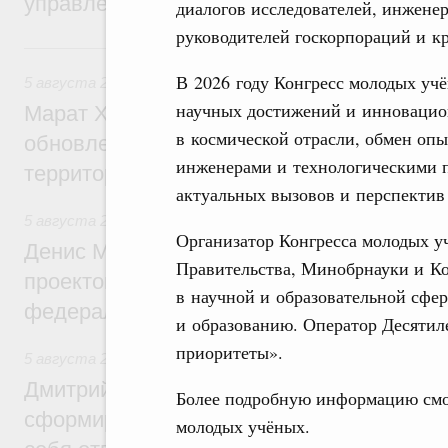
управления научно-технологическим раз
диалогов исследователей, инжене
руководителей госкорпораций и к
Вчера
В 2026 году Конгресс молодых у
5 августа 2026
,
Жилищно-коммунальное хозяйство
научных достижений и инновацио
Марат Хуснуллин: Более 4,3 тыс. объек
в космической отрасли, обмен оп
обновлено в России при участии Фонда 
инженерами и технологическими 
территорий
актуальных вызовов и перспектив 
5 августа 2026
,
Инструменты развития территорий. ОЭЗ.
Организатор Конгресса молодых у
Денис Мантуров провёл совещание по р
Правительства, Минобрнауки и Ко
проектов института кураторства в Ураль
в научной и образовательной сфер
федеральном округе
и образованию. Оператор Десяти
приоритеты».
5 августа 2026
,
Молодёжная политика
Дмитрий Чернышенко: Всемирный фести
Более подробную информацию см
сформировал целое сообщество людей, 
молодых учёных.