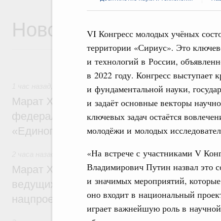
Новости
VI Конгресс молодых учёных состо
территории «Сириус». Это ключев
и технологий в России, объявле
в 2022 году. Конгресс выступает
1 час назад
,
Регулирование в сфере строительства
и фундаментальной науки, государ
Марат Хуснуллин: Более 130 социальных
и задаёт основные векторы научно
федерального значения построено под к
ключевых задач остаётся вовлече
молодёжи и молодых исследовател
«Единого заказчика»
«На встрече с участниками V Кон
2 часа назад
,
Национальный проект «Инфраструктура для
Владимирович Путин назвал это с
Марат Хуснуллин: Порядка 200 дорожных
и значимых мероприятий, которые
ведущих к спортивным объектам, обновят
оно входит в национальный проект
нацпроекту «Инфраструктура для жизни
играет важнейшую роль в научной