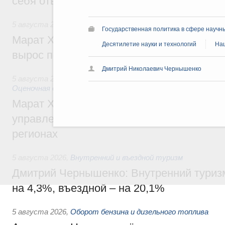
себя ответственность за будущее
5 августа 2026
,
Национальный проект «Инфраструктура д
Государственная политика в сфере научн
Марат Хуснуллин: Ввод нежилых зданий 
Десятилетие науки и технологий
Нац
вырос почти на треть
Дмитрий Николаевич Чернышенко
5 августа 2026
,
Земельные отношения. Кадастровая сист
Оценочная деятельность
Марат Хуснуллин: По решению правкоми
управление «ДОМ.РФ» перейдёт более 16
регионах
5 августа 2026
,
Внутренний и въездной туризм
Дмитрий Чернышенко: Внутренний туриз
на 4,3%, въездной – на 20,1%
5 августа 2026
,
Оборот бензина и дизельного топлива