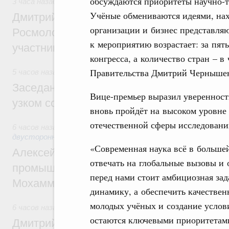
обсуждаются приоритеты научно-т
3 часа назад
,
Молодёжная политика
Учёные обмениваются идеями, на
Дмитрий Чернышенко, Сергей Кравцов и
организации и бизнес представляю
Росмолодёжи Григорий Гуров поприветс
к мероприятию возрастает: за пять
участников проекта «Кольцо открытий»
конгресса, а количество стран – в
Правительства Дмитрий Черныше
5 часов назад
,
Евразийский экономический союз. Интеграц
Заседание Евразийского межправительст
Вице-премьер выразил уверенность
узком составе
вновь пройдёт на высоком уровне
отечественной сферы исследовани
6 часов назад
,
Экономические отношения с зарубежными ст
двусторонней основе
«Современная наука всё в большей
Алексей Оверчук провёл рабочую встреч
отвечать на глобальные вызовы и 
промышленности, недропользования и т
перед нами стоит амбициозная зад
Мохаммадом Атабаком
динамику, а обеспечить качестве
молодых учёных и создание услов
6 часов назад
,
Внутренний и въездной туризм
остаются ключевыми приоритетами
Дмитрий Чернышенко: Порядка 110 марш