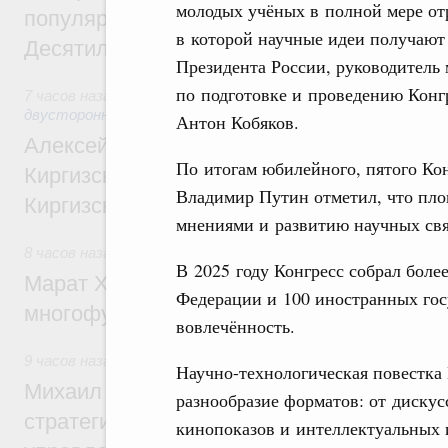
молодых учёных в полной мере отр
популярного туризма в 35 регионах созд
в которой научные идеи получают 
Десятилетия науки и технологий
Президента России, руководитель
по подготовке и проведению Конг
7 часов назад
,
Экономические и гуманитарные отношения 
двусторонней основе
Антон Кобяков.
Алексей Оверчук принял участие в работе
По итогам юбилейного, пятого Ко
Киргизского экономического форума и XII
Владимир Путин отметил, что пло
Киргизской межрегиональной конференц
мнениями и развитию научных свя
8 часов назад
,
Дорожное хозяйство
В 2025 году Конгресс собрал боле
Марат Хуснуллин: На двух скоростных т
Федерации и 100 иностранных гос
многофункциональные зоны дорожного с
вовлечённость.
9 часов назад
,
Технологическое развитие. Инновации
Научно-технологическая повестка
Михаил Мишустин дал поручения по ито
разнообразие форматов: от дискус
стратегической сессии о совершенствов
кинопоказов и интеллектуальных 