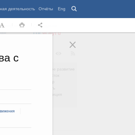
ная деятельность
Отчёты
Eng
 комиссии
Обращения
нам
ва с
Региональное развитие
да
Дальний Восток
вязь
Россия и мир
Безопасность
сть
Право и юстиция
яйство
движения