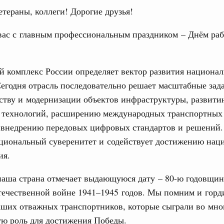
тераны, коллеги! Дорогие друзья!
вас с главным профессиональным праздником – Днём ра
 комплекс России определяет вектор развития национа
Кален
егодня отрасль последовательно решает масштабные зад
августа, четверг
ству и модернизации объектов инфраструктуры, развити
политики
ПН
 технологий, расширению международных транспортных 
е Правительственной комиссии по
и внедрению передовых цифровых стандартов и решений.
ациональный суверенитет и содействует достижению нац
тельства
ия.
3
иальных объектов федерального значения
о заказчика»
 наша страна отмечает выдающуюся дату – 80-ю годовщи
10
труктура для жизни»
течественной войне 1941–1945 годов. Мы помним и горд
17
орожных участков, ведущих к спортивным
аших отважных транспортников, которые сыграли во мно
о нацпроекту «Инфраструктура для жизни»
ю роль для достижения Победы.
24