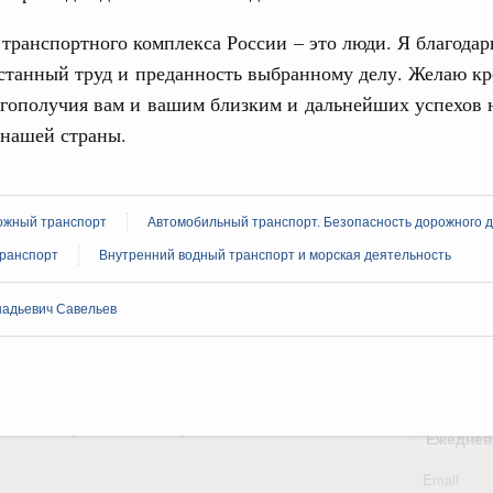
 транспортного комплекса России – это люди. Я благода
вцов и руководитель Росмолодёжи Григорий
31
устанный труд и преданность выбранному делу. Желаю кр
ов проекта «Кольцо открытий»
агополучия вам и вашим близким и дальнейших успехов 
С помощь
юз. Интеграция на пространстве СНГ
 нашей страны.
осуществ
тельственного совета в узком составе
Для поиск
сервисо
рубежными странами (кроме СНГ) на двусторонней основе
 встречу с Министром промышленности,
жный транспорт
Автомобильный транспорт. Безопасность дорожного 
Выбра
рана Мохаммадом Атабаком
пери
ранспорт
Внутренний водный транспорт и морская деятельность
Архи
0 маршрутов научно-популярного туризма в
надьевич Савельев
ятилетия науки и технологий
 отношения со странами СНГ на двусторонней основе
Подпи
 работе VIII Российско-Киргизского
сийско-Киргизской межрегиональной
Ежеднев
Email