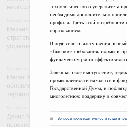
технологического суверенитета п
многофункциональные зоны дорожного с
необходимо дополнительно привле
6 августа 2026
,
Технологическое развитие. Инновации
профиля. Треть этой потребности
Михаил Мишустин дал поручения по ито
образованием.
стратегической сессии о совершенствов
В ходе своего выступления первый
управления научно-технологическим раз
«Высокие требования, нормы и пр
фундаментом роста эффективности
5 августа, среда
5 августа 2026
,
Жилищно-коммунальное хозяйство
Завершая своё выступление, первы
Марат Хуснуллин: Более 4,3 тыс. объек
промышленности находятся в фоку
обновлено в России при участии Фонда 
Государственной Думы, и поблаго
территорий
многолетнюю поддержку и совмес
5 августа 2026
,
Инструменты развития территорий. ОЭЗ.
Денис Мантуров провёл совещание по р
Вопросы производительности труда и под
проектов института кураторства в Ураль