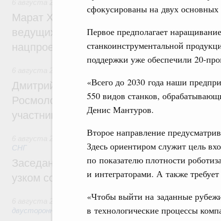
6 августа 2026
,
Национальный проект «Инфраструктура д
сфокусированы на двух основных 
Марат Хуснуллин: Порядка 200 дорожных
Первое предполагает наращивани
ведущих к спортивным объектам, обновят
станкоинструментальной продукци
нацпроекту «Инфраструктура для жизни
поддержки уже обеспечили 20-проц
6 августа 2026
,
Молодёжная политика
«Всего до 2030 года наши предпр
Дмитрий Чернышенко, Сергей Кравцов и
550 видов станков, обрабатывающ
Росмолодёжи Григорий Гуров поприветс
Денис Мантуров.
участников проекта «Кольцо открытий»
Второе направление предусматрив
6 августа 2026
,
Евразийский экономический союз. Интегр
Здесь ориентиром служит цель вх
СНГ
по показателю плотности роботиз
Заседание Евразийского межправительст
и интеграторами. А также требует
узком составе
«Чтобы выйти на заданные рубежи
6 августа 2026
,
Экономические отношения с зарубежными 
в технологические процессы комп
двусторонней основе