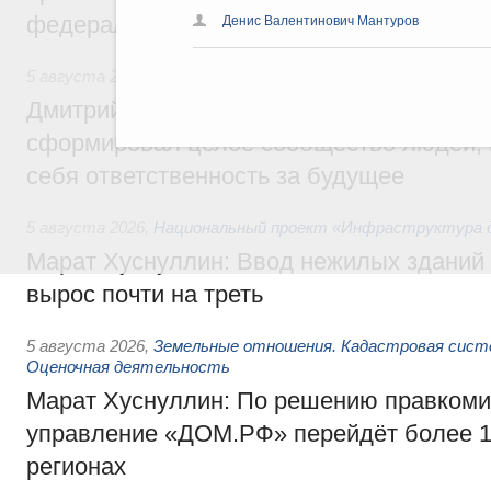
федеральном округе
Денис Валентинович Мантуров
5 августа 2026
,
Молодёжная политика
Дмитрий Чернышенко: Всемирный фести
сформировал целое сообщество людей, 
себя ответственность за будущее
5 августа 2026
,
Национальный проект «Инфраструктура д
Марат Хуснуллин: Ввод нежилых зданий 
вырос почти на треть
5 августа 2026
,
Земельные отношения. Кадастровая сист
Оценочная деятельность
Марат Хуснуллин: По решению правкоми
управление «ДОМ.РФ» перейдёт более 16
регионах