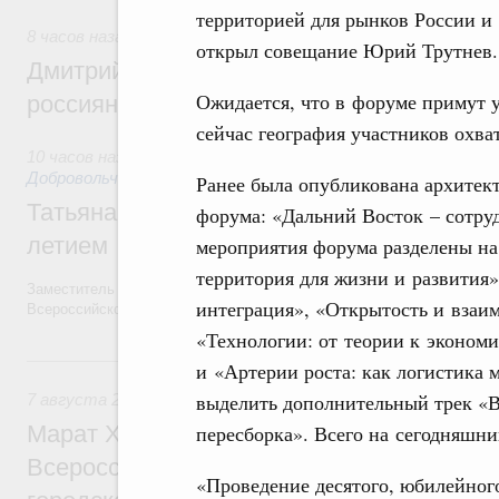
территорией для рынков России и 
8 часов назад
,
Спорт высших достижений и массовый спо
открыл совещание Юрий Трутнев.
Дмитрий Чернышенко и Михаил Дегтярёв
Ожидается, что в форуме примут у
россиян с Днём физкультурника
сейчас география участников охва
10 часов назад
,
Социальные инновации. Некоммерческие орг
Добровольчество и волонтёрство. Благотворительност
Ранее была опубликована архитек
Татьяна Голикова поздравила волонтёров
форума: «Дальний Восток – сотру
летием
мероприятия форума разделены на
территория для жизни и развития»
Заместитель Председателя Правительства Татьяна Голикова поздра
интеграция», «Открытость и взаим
Всероссийского общественного движения «Волонтёры-медики» с 10
«Технологии: от теории к эконом
Вчера
и «Артерии роста: как логистика
выделить дополнительный трек «В 
7 августа 2026
,
Экономика городов. Городская среда
пересборка». Всего на сегодняшни
Марат Хуснуллин провёл заседание ком
Всероссийского конкурса лучших проект
«Проведение десятого, юбилейног