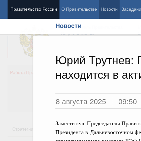
Правительство России
О Правительстве
Новости
Заседан
Новости
Председатель Правительства
М
Вице-премьеры
М
Юрий Трутнев: 
находится в ак
Демография
Занято
Работа Правительства
Здоровье
Технол
Образование
Эконом
Культура
Финан
Общество
Социал
8 августа 2025
09:50
Государство
Заместитель Председателя Правит
Стратегии
Государственные программы
Национальн
Президента в Дальневосточном фе
организационного комитета ВЭФ 