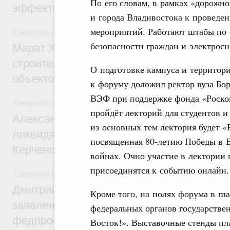
По его словам, в рамках «дорожн
эффективность поддержки сельских тер
и города Владивостока к проведе
мероприятий. Работают штабы по 
7 августа 2026
,
Экономика городов. Городская среда
безопасности граждан и электросн
Марат Хуснуллин: «Единый заказчик» з
строительство и реконструкцию более 3
О подготовке кампуса и территор
объектов
к форуму доложил ректор вуза Бор
ВЭФ при поддержке фонда «Роскон
7 августа 2026
,
Чрезвычайные ситуации и ликвидация их 
пройдёт лекторий для студентов и
Александр Козлов провёл заседание пра
из основных тем лектория будет «
ликвидации последствий чрезвычайной с
посвященная 80-летию Победы в 
Керченском проливе
войнах. Очно участие в лектории 
присоединятся к событию онлайн.
7 августа 2026
,
Среднее профессиональное образование
Дмитрий Чернышенко: Установлен рекорд
Кроме того, на полях форума в г
заявлений от абитуриентов колледжей и
федеральных органов государстве
федпроекта «Профессионалитет»
Восток!». Выставочные стенды пл