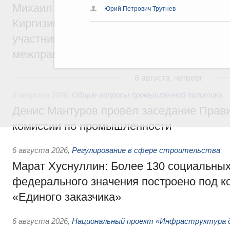
Михаил Мишустин принял участие во вст
Юрий Петрович Трутнев
Киргизии Садыра Жапарова с главами де
участников заседания Евразийского
межправительственного совета
6 августа, четверг
6 августа 2026
,
Общие вопросы промышленной политики
Денис Мантуров провёл заседание Прав
комиссии по промышленности
6 августа 2026
,
Регулирование в сфере строительства
Марат Хуснуллин: Более 130 социальных
федерального значения построено под к
«Единого заказчика»
6 августа 2026
,
Национальный проект «Инфраструктура д