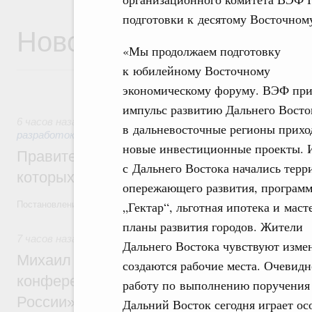
подготовки к десятому Восточном
Новости
«Мы продолжаем подготовку
к юбилейному Восточному
экономическому форуму. ВЭФ при
импульс развитию Дальнего Восто
6 часов назад
,
Государственная политика в сфере научных
в дальневосточные регионы прихо
разработок
новые инвестиционные проекты. 
Правительство расширило перечень пре
с Дальнего Востока начались терр
которых освобождаются от НДФЛ
опережающего развития, програм
„Гектар“, льготная ипотека и маст
Постановление от 5 августа 2026 года №978
планы развития городов. Жители
7 часов назад
,
Отрасль информационных технологий
Дальнего Востока чувствуют измен
Михаил Мишустин дал поручения по итог
создаются рабочие места. Очевидн
конференции «Цифровая индустрия пр
работу по выполнению поручения 
России»
Дальний Восток сегодня играет ос