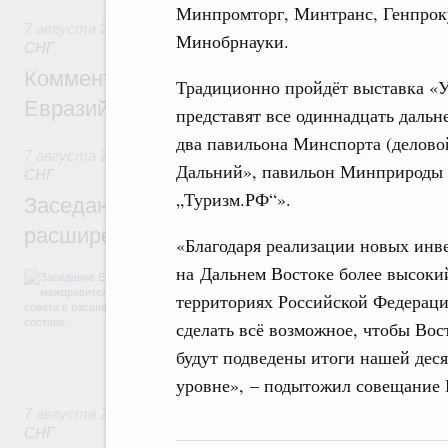
Минпромторг, Минтранс, Генпроку
7 августа 2026
,
Евразийский экономический союз. Интегр
Минобрнауки.
СНГ
Комментарий Алексея Оверчука по итога
Традиционно пройдёт выставка «У
Евразийского межправительственного со
представят все одиннадцать дальн
два павильона Минспорта (делово
7 августа 2026
,
Евразийский экономический союз. Интегр
Дальний», павильон Минприроды 
СНГ
„Туризм.РФ“».
Заседание Евразийского межправительст
расширенном составе
«Благодаря реализации новых инв
на Дальнем Востоке более высокий
В повестке заседания актуальные задачи 
числе совершенствование кооперации в о
территориях Российской Федераци
регулирования и администрирования, разв
сделать всё возможное, чтобы Вос
обеспечение продовольственной безопасн
железнодорожных перевозок, формирован
будут подведены итоги нашей дес
рынка.
уровне», – подытожил совещание
7 августа 2026
,
Евразийский экономический союз. Интегр
СНГ