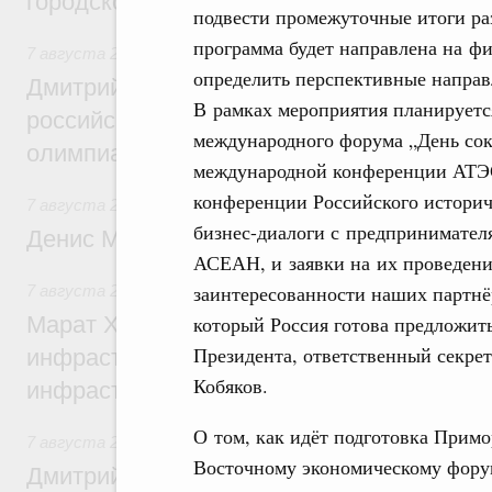
городской среды
подвести промежуточные итоги ра
программа будет направлена на ф
7 августа 2026
,
Отрасль информационных технологий
определить перспективные направ
Дмитрий Чернышенко и Сергей Кравцов 
В рамках мероприятия планируетс
российскую сборную с победой на Межд
международного форума „День сок
олимпиаде по искусственному интеллект
международной конференции АТЭС
конференции Российского историч
7 августа 2026
,
Общие вопросы промышленной политики
бизнес-диалоги с предпринимател
Денис Мантуров посетил Ярославскую о
АСЕАН, и заявки на их проведени
заинтересованности наших партнё
7 августа 2026
,
Бюджеты субъектов Федерации. Межбюд
который Россия готова предложит
Марат Хуснуллин: 15 объектов спортивн
Президента, ответственный секре
инфраструктуры построили и обновили б
Кобяков.
инфраструктурным кредитам
О том, как идёт подготовка Примо
7 августа 2026
,
Развитие сельских территорий
Восточному экономическому форум
Дмитрий Патрушев: Синхронизация госп