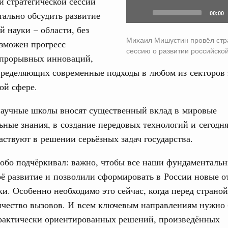
й стратегической сессии
труктура для жизни»
тально обсудить развитие
00:00
даний на юге России вырос почти на треть
31
й науки – области, без
Михаил Мишустин провёл стр
зможен прогресс
ровая система. Недвижимость. Оценочная деятельность
сессию о развитии российско
С помощь
равкомиссии в управление «ДОМ.РФ»
 прорывных инноваций,
осуществ
регионах
пределяющих современные подходы в любом из секторов
Для поиск
сервисо
ной сфере.
туризм в России вырос на 4,3%, въездной –
Выбра
научные школы вносят существенный вклад в мировые
пери
ные знания, в создание передовых технологий и сегодня
оплива
аствуют в решении серьёзных задач государства.
Архи
ие по ситуации на топливном рынке
обо подчёркивал: важно, чтобы все наши фундаментальн
ья
ё развитие и позволили сформировать в России новые о
ы комплексного развития территорий в
Подпи
ализованы в городах ДНР
и. Особенно необходимо это сейчас, когда перед страной
ичество вызовов. И всем ключевым направлениям нужно
Ежеднев
руда и поддержки занятости
рактически ориентированных решений, произведённых
о итогам стратегической сессии,
Email