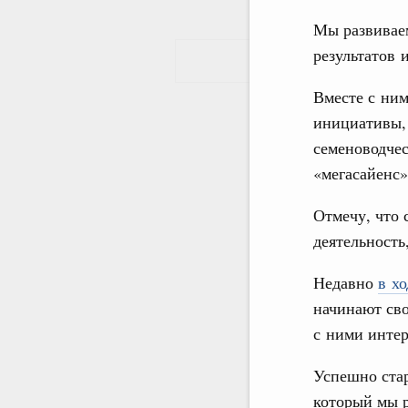
Мы развивае
результатов 
Вместе с ни
инициативы, 
семеноводчес
«мегасайенс»
Отмечу, что 
деятельность
Недавно
в х
начинают сво
с ними интер
Успешно стар
который мы р