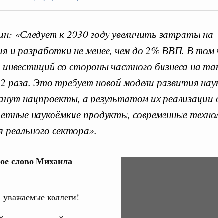
: «Следует к 2030 году увеличить затраты на
ия и разработки не менее, чем до 2% ВВП. В том 
 инвестиций со стороны частного бизнеса на так
Кален
в 2 раза. Это требует новой модели развития нау
 августа, среда
анут нацпроекты, а результатом их реализации
тво
ПН
 объектов ЖКХ обновлено в России при участии
етные наукоёмкие продукты, современные технол
я реального сектора».
орий. ОЭЗ. ТОР. Моногорода
3
е по реализации проектов института
ое слово Михаила
Video
льном округе
:
10
Player
17
 уважаемые коллеги!
 фестиваль молодёжи сформировал целое
 на себя ответственность за будущее
24