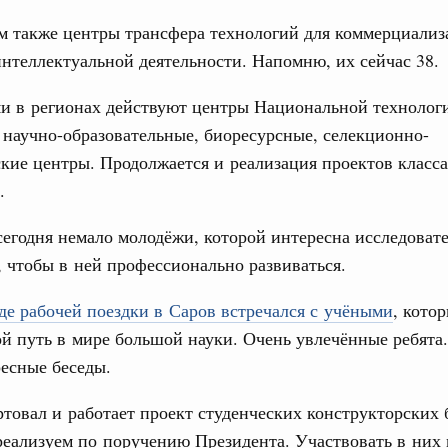
24 июня 2025
м также центры трансфера технологий для коммерциализ
интеллектуальной деятельности. Напомню, их сейчас 38.
Показать еще
ми в регионах действуют центры Национальной технолог
научно-образовательные, биоресурсные, селекционно-
кие центры. Продолжается и реализация проектов класса
.
сегодня немало молодёжи, которой интересна исследоват
, чтобы в ней профессионально развиваться.
оде рабочей поездки в Саров встречался с учёными
, кото
й путь в мире большой науки. Очень увлечённые ребята
есные беседы.
товал и работает проект студенческих конструкторских 
еализуем по поручению Президента. Участвовать в них 