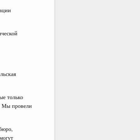
24 июня 2025
ации
ической
ельская
рые только
. Мы провели
бюро,
могут