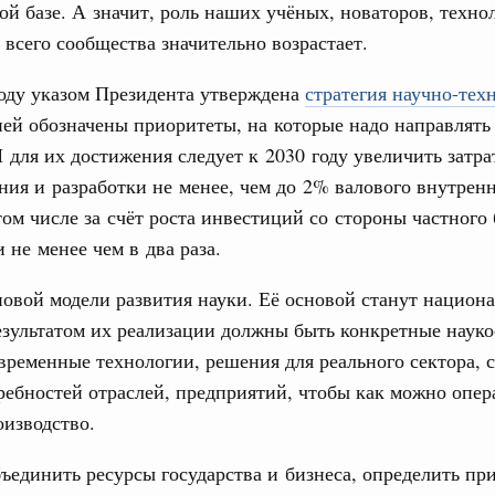
дительности труда
ой базе. А значит, роль наших учёных, новаторов, техно
 всего сообщества значительно возрастает.
ограмма Спортивных игр ВЭФ-2026
оду указом Президента утверждена
стратегия научно-тех
ней обозначены приоритеты, на которые надо направлять
ческое благополучие»
Email
финансирования Омской области в рамках
 для их достижения следует к 2030 году увеличить затр
оздух»
ния и разработки не менее, чем до 2% валового внутрен
том числе за счёт роста инвестиций со стороны частного
067-р
и не менее чем в два раза.
флот для Северного морского пути будет
новой модели развития науки. Её основой станут национ
езультатом их реализации должны быть конкретные наук
временные технологии, решения для реального сектора, 
ренции
неральным директором АНО «Агентство
ребностей отраслей, предприятий, чтобы как можно опер
одвижению новых проектов» Светланой
оизводство.
ъединить ресурсы государства и бизнеса, определить пр
лючевые направления работы АСИ в контексте
иональных целей развития, в том числе реализация