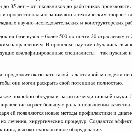
 до 35 лет – от школьников до работников производств.
ли профессионально занимаются техническим творчество
ладных научно-исследовательских и конструкторских раб
ок на базе вузов – более 500 по почти 30 отраслевым и 
ким направлениям. В прошлом году там обучались свыш
будущие квалифицированные специалисты – так нужные 
во продолжит оказывать такой талантливой молодёжи не
тобы они могли раскрыть свой потенциал полностью.
акже подробно обсудим и развитие медицинской науки. 
аправление играет большую роль в повышении качества
даря ей появляются новые методы профилактики и диагн
 их лечения, хирургических процедур. Создаются эффек
акцины, высокотехнологичное оборудование.