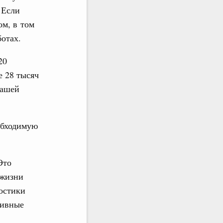
 Если
м, в том
отах.
20
е 28 тысяч
нашей
обходимую
Это
 жизни
остики
тивные