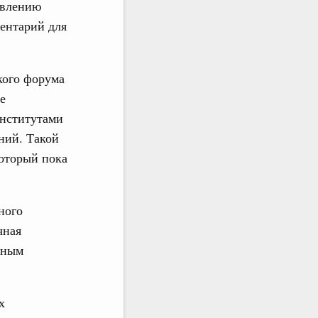
авлению
ментарий для
кого форума
е
институтами
ний. Такой
который пока
ного
чная
щным
х