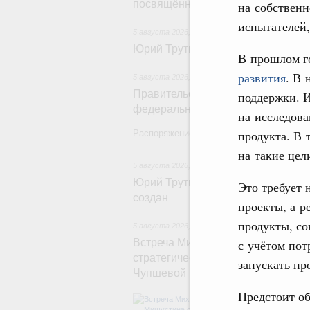
посвящённой повышению произво
на собственн
испытателей,
5 августа 2026
,
Общие вопросы развития ДФО
Юрий Трутнев: Опубликована пр
В прошлом г
развития
. В 
5 августа 2026
,
Национальный проект «Экологи
Правительство увеличило объём 
поддержки. И
федерального проекта «Чистый в
на исследова
продукта. В 
Распоряжение от 3 августа 2026 года №2
на такие цел
5 августа 2026
,
Арктическая деятельность
Юрий Трутнев: Дноуглубительный 
Это требует 
создан
проекты, а р
продукты, со
5 августа 2026
,
Деловая среда. Развитие конку
Встреча Михаила Мишустина с ге
с учётом пот
стратегических инициатив по пр
запускать пр
Чупшевой
Предстоит об
Обсуждались к
достижения нац