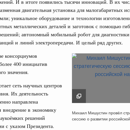
ений. И в итоге появились тысячи инноваций. В их чис
ервисов «жизненные ситуации» дополнены
азменная двигательная установка для малогабаритных и
мли; уникальное оборудование и технологии изготовлен
ассовый спорт
итных металлических деталей и заготовок с помощью ги
деля спорта впервые пройдут в рамках
ржава»
решений; автономный мобильный робот для диагностики
анций и линий электропередачи. И целый ряд других.
индустрии гостеприимства в Российской
зе консорциумов
более 400 инициатив
 совещания Михаил Мишустин ознакомился с
ого значения.
проектов развития внутреннего туризма.
тает сеть научных центров
вня. Их деятельность
густа, понедельник
енно направлена
ли. Защита прав потребителей
и внедрение в экономику
Михаил Мишустин п
таб по развитию цифровых платформ
Михаил Мишустин провёл стр
стратегическую сесс
аукоёмких решений
сессию о развитии российско
66-р
развитии российской
ии с указом Президента.
1