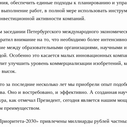
ния, обеспечить единые подходы к планированию и упр
учшению инвестиционного климата, разработка
 выполнение работ, в полной мере использовать инстру
дарта общественного капитала, развитие креативной
же речь шла о проектах в сферах демографии и
нвестиционной активности компаний.
ельно обсуждались вопросы сотрудничества со странами
м заседании Петербургского международного экономичес
августа, вторник
ратил внимание на то, что необходимо более интенсивно
вие между образовательными организациями, научными 
дой. Особенно это касается малых инновационных компа
убернатором Мурманской области Андреем
лит улучшить уровень коммерциализации изобретений, 
 высок.
ного комплекса
ю встречу с губернатором Ленинградской
то за последние несколько лет мы приобрели опыт подоб
ва. Оно и востребовано, и эффективно. А созданная нау
тво
ра, как отмечал Президент, сегодня является нашим мо
едеральном округе качество коммунальных
м преимуществом.
6 тысяч человек
Приоритета-2030» привлечены миллиарды рублей частны
ные услуги