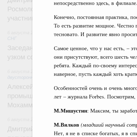
непосредственно здесь, в филиале
Росмолодёжи Григорий Гуров поприветс
Конечно, постоянная практика, по
участников проекта «Кольцо открытий»
То есть развитие мощное. Честно г
6 августа 2026
,
Евразийский экономический союз. Интегр
тесновато. И развитие явно просит
СНГ
Заседание Евразийского межправительст
Самое ценное, что у нас есть, – э
они присутствуют, всего шесть ч
узком составе
ребята. Каждый по‑своему интерес
6 августа 2026
,
Экономические отношения с зарубежными 
наверное, пусть каждый хоть кратк
двусторонней основе
Алексей Оверчук провёл рабочую встреч
Особенностей очень и очень мног
промышленности, недропользования и т
лет – журнала Forbes. Посмотрим, 
Мохаммадом Атабаком
М.Мишустин
: Максим, ты зарабо
6 августа 2026
,
Внутренний и въездной туризм
М.Вялков
(младший научный со
Дмитрий Чернышенко: Порядка 110 марш
Нет, я не в списке богатых, я в с