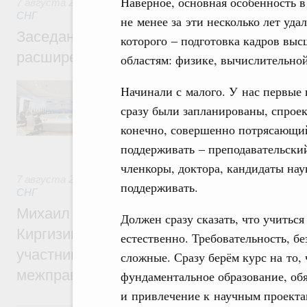
Наверное, основная особенность в
7 августа 2026
,
Евразийский экономический союз. Интегр
СНГ
не менее за эти несколько лет уда
Заседание Евразийского межправительст
которого – подготовка кадров вы
расширенном составе
областям: физике, вычислительно
В повестке заседания актуальные задачи 
Начинали с малого. У нас первые 
числе совершенствование кооперации в о
сразу были запланированы, спрое
регулирования и администрирования, разв
обеспечение продовольственной безопасн
конечно, совершенно потрясающий 
железнодорожных перевозок, формирован
поддерживать – преподавательский
рынка.
членкоры, доктора, кандидаты наук
7 августа 2026
,
Евразийский экономический союз. Интегр
поддерживать.
СНГ
Михаил Мишустин принял участие во вст
Должен сразу сказать, что учиться
Киргизии Садыра Жапарова с главами де
естественно. Требовательность, б
участников заседания Евразийского
сложные. Сразу берём курс на то,
межправительственного совета
фундаментальное образование, обя
и привлечение к научным проектам
6 августа, четверг