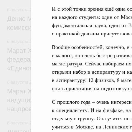
И с этой точки зрения ещё одна о
6 августа 2026
,
Общие вопросы промышленной политики
на каждого студента: один от Мос
Денис Мантуров провёл заседание Прав
фундаментальная наука, один от 
комиссии по промышленности
с практикой должны присутствова
6 августа 2026
,
Регулирование в сфере строительства
Вообще особенностей, конечно, в
Марат Хуснуллин: Более 130 социальных
с малого, но очень быстро развива
федерального значения построено под к
магистратура. Сейчас набираем по
«Единого заказчика»
открыли набор в аспирантуру и к
в аспирантуру: 12 физиков, 8 мат
6 августа 2026
,
Национальный проект «Инфраструктура д
опять ориентация на подготовку 
Марат Хуснуллин: Порядка 200 дорожных
ведущих к спортивным объектам, обновят
С прошлого года – очень интерес
нацпроекту «Инфраструктура для жизни
к специалитету. И на физфаке, на
отдельную группу. Она учится по 
6 августа 2026
,
Молодёжная политика
учиться в Москве, на Ленинских г
Дмитрий Чернышенко, Сергей Кравцов и