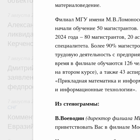
объектов
материаловедение.
7 августа 2026
,
Чрезвычайные ситуации и ликвидация их 
Филиал МГУ имени М.В.Ломоносова
Александр Козлов провёл заседание пра
начали обучение 50 магистрантов.
ликвидации последствий чрезвычайной с
2024 года – 80 магистрантов, 20 
Керченском проливе
специалитета. Более 90% магистро
трудовую деятельность с предпри
7 августа 2026
,
Среднее профессиональное образование
время в филиале обучаются 126 чел
Дмитрий Чернышенко: Установлен рекорд
на втором курсе), а также 43 асп
заявлений от абитуриентов колледжей и
«Прикладная математика и инфор
федпроекта «Профессионалитет»
и информационные технологии».
7 августа 2026
,
Евразийский экономический союз. Интегр
Из стенограммы:
СНГ
Комментарий Алексея Оверчука по итога
В.Воеводин
(директор филиала М
Евразийского межправительственного со
приветствовать Вас в филиале Мос