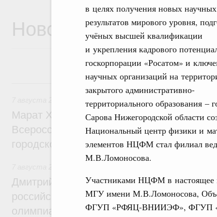
в целях получения новых научных
Новости
результатов мирового уровня, под
учёных высшей квалификации
и укрепления кадрового потенциа
госкорпорации «Росатом» и ключ
научных организаций на территор
7 августа, пятница
закрытого административно-
7 августа 2026
,
Экономика городов. Городская среда
территориального образования – г
Марат Хуснуллин провёл заседание ком
Сарова Нижегородской области со
Всероссийского конкурса лучших проект
Национальный центр физики и м
элементов НЦФМ стал филиал вед
городской среды
М.В.Ломоносова.
7 августа 2026
,
Отрасль информационных технологий
Участниками НЦФМ в настоящее в
Дмитрий Чернышенко и Сергей Кравцов 
МГУ имени М.В.Ломоносова, Объе
российскую сборную с победой на Межд
ФГУП «РФЯЦ-ВНИИЭФ», ФГУП 
олимпиаде по искусственному интеллект