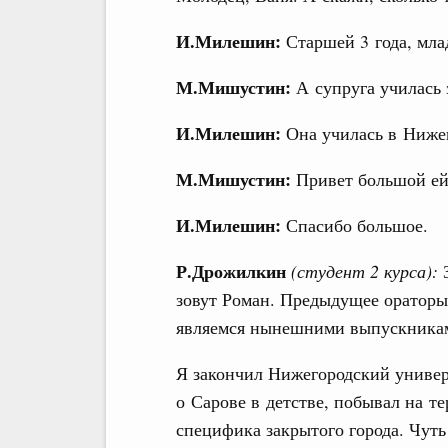
И.Милешин:
Старшей 3 года, мла
М.Мишустин:
А супруга училась 
И.Милешин:
Она училась в Ниже
М.Мишустин:
Привет большой ей
И.Милешин:
Спасибо большое.
Р.Дрожилкин
(студент 2 курса):
З
зовут Роман. Предыдущее оратор
являемся нынешними выпускника
Я закончил Нижегородский универ
о Сарове в детстве, побывал на т
специфика закрытого города. Чуть