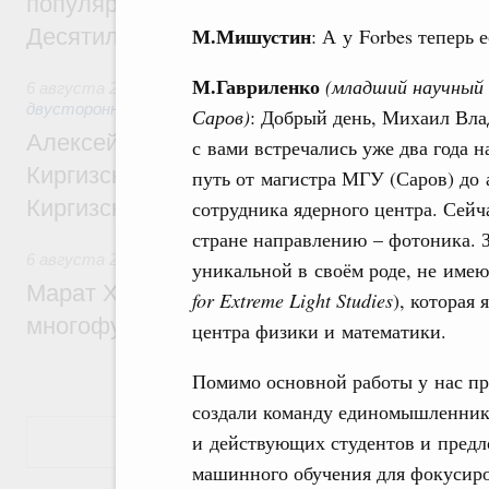
популярного туризма в 35 регионах созд
М.Мишустин
: А у Forbes теперь
Десятилетия науки и технологий
М.Гавриленко
(младший научны
6 августа 2026
,
Экономические и гуманитарные отношения
двусторонней основе
Саров)
: Добрый день, Михаил Вла
Алексей Оверчук принял участие в работе
с вами встречались уже два года н
Киргизского экономического форума и XII
путь от магистра МГУ (Саров) до
Киргизской межрегиональной конференц
сотрудника ядерного центра. Сейч
стране направлению – фотоника. 
6 августа 2026
,
Дорожное хозяйство
уникальной в своём роде, не име
Марат Хуснуллин: На двух скоростных т
for Extreme Light Studies
), которая
многофункциональные зоны дорожного с
центра физики и математики.
Помимо основной работы у нас пр
создали команду единомышленник
и действующих студентов и пред
Показать еще
машинного обучения для фокусиров