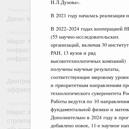
Н.Л.Духова».
7 августа 2026
,
Общие вопросы промышленной политики
В 2021 году началась реализаци
Денис Мантуров посетил Ярославскую о
В 2022–2024 годах кооперацией
7 августа 2026
,
Бюджеты субъектов Федерации. Межбюд
(55 научно-исследовательских
Марат Хуснуллин: 15 объектов спортивн
организаций, включая 30 институт
инфраструктуры построили и обновили б
РАН, 13 вузов и ряд
инфраструктурным кредитам
высокотехнологичных компаний)
получены научные результаты,
7 августа 2026
,
Развитие сельских территорий
соответствующие мировому уров
Дмитрий Патрушев: Синхронизация госп
и приоритетным направлениям пр
эффективность поддержки сельских тер
технологического суверенитета Ро
Работы ведутся по 10 направлени
7 августа 2026
,
Экономика городов. Городская среда
фундаментальной физики и матем
Марат Хуснуллин: «Единый заказчик» з
Дополнительно в 2024 году в про
строительство и реконструкцию более 3
добавлено новое, 11-е научное н