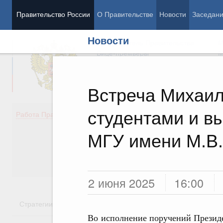
Правительство России
О Правительстве
Новости
Заседан
Новости
Председатель Правительства
М
Вице-премьеры
М
Встреча Михаил
студентами и в
Демография
Занято
Работа Правительства
Здоровье
Технол
Образование
Эконом
МГУ имени М.В
Культура
Финан
Общество
Социал
Государство
2 июня 2025
16:00
Стратегии
Государственные программы
Национальн
Во исполнение поручений Презид