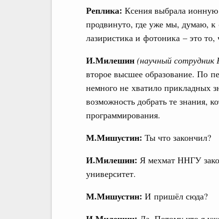
Реплика:
Ксения выбрала ионную
продвинуто, где уже мы, думаю, к
лазиристика и фотоника – это то,
И.Милешин
(научный сотрудни
второе высшее образование. По п
немного не хватило прикладных з
возможность добрать те знания, к
программирования.
М.Мишустин:
Ты что закончил?
И.Милешин:
Я мехмат ННГУ зако
университет.
М.Мишустин:
И пришёл сюда?
И.Милешин:
Да. Потому что я уж