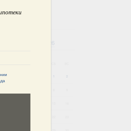
 ипотеки
Август
2026
дарь
ВТ
СР
ЧТ
ПТ
СБ
ВС
ании
1
2
ода
4
5
6
7
8
9
11
12
13
14
15
16
HD
SD
18
19
20
21
22
23
25
26
27
28
29
30