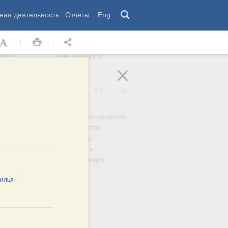
ная деятельность
Отчёты
Eng
 комиссии
Обращения
нам
Региональное развитие
да
Дальний Восток
вязь
Россия и мир
Безопасность
сть
Право и юстиция
яйство
жилья