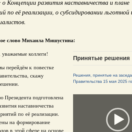
: о Концепции развития наставничества и плане
й по её реализации, о субсидировании льготной
циалистов.
ое слово Михаила Мишустина:
Кален
 августа, среда
 уважаемые коллеги!
Принятые решения
тво
ПН
мы перейдём к повестке
 объектов ЖКХ обновлено в России при участии
авительства, скажу
Решения, принятые на засед
Правительства 15 мая 2025 г
решении.
орий. ОЭЗ. ТОР. Моногорода
3
е по реализации проектов института
ю Президента подготовлена
Video
льном округе
10
звития наставничества
Player
риятий по её реализации.
17
 фестиваль молодёжи сформировал целое
ены на формирование
 на себя ответственность за будущее
дов в этой сфере на основе
24