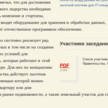
почти 61 млрд рублей на суб
мечал, что для достижения
учшению инвестиционного климата, разработка
льготной ипотеки для IT-спец
кого лидерства необходимо
дарта общественного капитала, развитие креативной
же речь шла о проектах в сферах демографии и
 компании и стартапы,
ельно обсуждались вопросы сотрудничества со странами
зводят оборудование для хранения и обработки данных,
т отечественное программное обеспечение.
августа, вторник
о системно реализует ряд
Участники заседани
ных в том числе на создание
убернатором Мурманской области Андреем
ых условий для
Список участник
, которые работают в этой
ного комплекса
Правительства, 
PDF
ере. Для них по инициативе
ю встречу с губернатором Ленинградской
213Kb
рства действует льготная
помощью которой можно
тво
вартиру или дом
едеральном округе качество коммунальных
 рынке недвижимости, а также земельный участок для с
6 тысяч человек
ные услуги