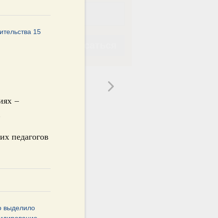
ительства 15
Подписаться
иях –
.
Подписаться
их педагогов
о выделило