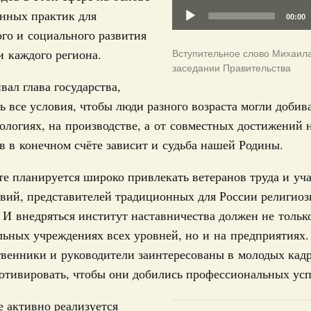
труктура для жизни»
анных практик для
00:00
даний на юге России вырос почти на треть
31
го и социального развития
и каждого региона.
Вступительное слово Михаил
ровая система. Недвижимость. Оценочная деятельность
заседании Правительства
С помощь
равкомиссии в управление «ДОМ.РФ»
вал глава государства,
осуществ
регионах
Для поиск
ь все условия, чтобы люди разного возраста могли добив
сервисо
нологиях, на производстве, а от совместных достижений 
туризм в России вырос на 4,3%, въездной –
в в конечном счёте зависит и судьба нашей Родины.
Выбра
пери
те планируется широко привлекать ветеранов труда и уч
оплива
Архи
вий, представителей традиционных для России религио
ие по ситуации на топливном рынке
 И внедряться институт наставничества должен не тольк
ья
льных учреждениях всех уровней, но и на предприятиях
ы комплексного развития территорий в
Подпи
ственники и руководители заинтересованы в молодых кадр
ализованы в городах ДНР
отивировать, чтобы они добились профессиональных усп
Ежеднев
руда и поддержки занятости
о итогам стратегической сессии,
Email
е активно реализуется