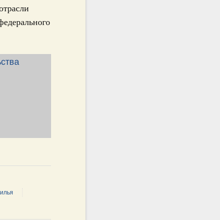
отрасли
 федерального
жилья