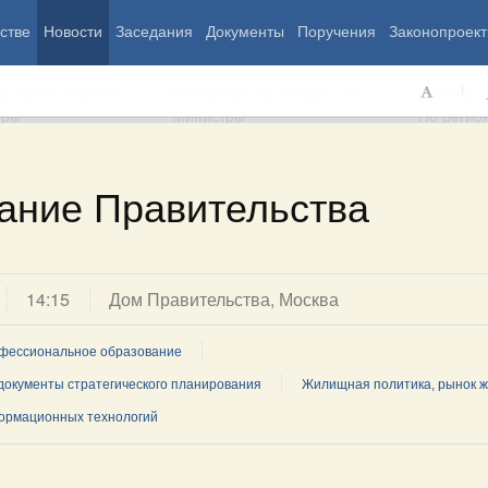
стве
Новости
Заседания
Документы
Поручения
Законопроект
ь Правительства
Министерства и ведомства
Советы и
еры
Министры
По регио
ание Правительства
мография
Занятость и труд
Экология
ровье
Технологическое развитие
Жильё и горо
азование
Экономика. Регулирование
Транспорт и с
14:15
Дом Правительства, Москва
ьтура
Финансы
Энергетика
щество
Социальные услуги
Промышленно
фессиональное образование
ударство
Сельское хоз
документы стратегического планирования
Жилищная политика, рынок 
ормационных технологий
ограммы
Национальные проекты