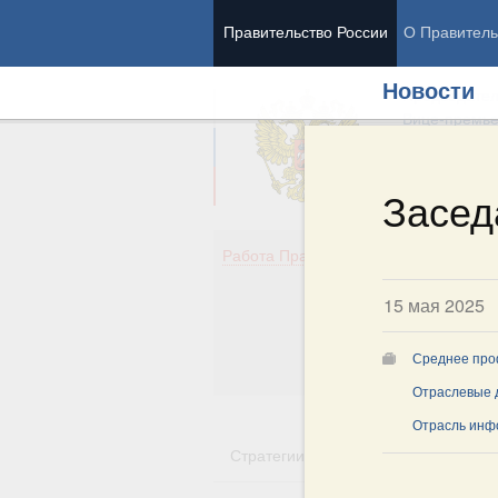
Правительство России
О Правитель
Новости
Председател
Вице-премь
Засед
Де
Работа Правительства
Здо
Обр
15 мая 2025
Кул
Об
Среднее про
Гос
Отраслевые 
Отрасль инф
Стратегии
Государственные пр