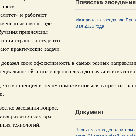
Повестка заседания
дительности труда
 проект
алитет» и работают
Материалы к заседанию Прав
ограмма Спортивных игр ВЭФ-2026
нженерные школы, где
мая 2025 года
обучения привлечены
ческое благополучие»
ании страны, а студенты
Email
финансирования Омской области в рамках
ают практические задачи.
оздух»
067-р
 доказал свою эффективность в самых разных направлен
пециальностей и инженерного дела до науки и искусства
флот для Северного морского пути будет
, что концепция в целом поможет повысить престиж наш
в.
ренции
неральным директором АНО «Агентство
вестке заседания вопрос,
Документ
одвижению новых проектов» Светланой
ется развития сектора
ных технологий.
Правительство дополнительн
лючевые направления работы АСИ в контексте
иональных целей развития, в том числе реализация