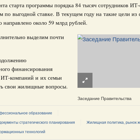
ервисов «жизненные ситуации» дополнены
нта старта программы порядка 84 тысяч сотрудников ИТ-
м по выгодной ставке. В текущем году на такие цели из
 направлено около 59 млрд рублей.
ассовый спорт
деля спорта впервые пройдут в рамках
ржава»
олнительно выделим почти
индустрии гостеприимства в Российской
родолжению
нного финансирования
 совещания Михаил Мишустин ознакомился с
 ИТ-компаний и их семьи
проектов развития внутреннего туризма.
ть свои жилищные вопросы.
Заседание Правительства
густа, понедельник
ли. Защита прав потребителей
фессиональное образование
таб по развитию цифровых платформ
документы стратегического планирования
Жилищная политика, рынок 
66-р
ормационных технологий
1