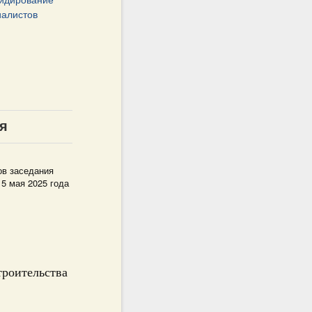
сидирование
иалистов
я
ов заседания
15 мая 2025 года
троительства