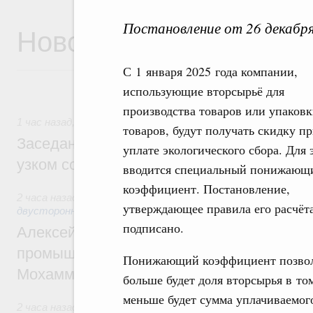
Постановление от 26 декабр
Новости
С 1 января 2025 года компании,
использующие вторсырьё для
производства товаров или упаковк
1 час назад
,
Евразийский экономический союз. Интеграция
товаров, будут получать скидку п
Заседание Евразийского межправительст
уплате экологического сбора. Для 
узком составе
вводится специальный понижающ
коэффициент. Постановление,
2 часа назад
,
Экономические отношения с зарубежными стр
утверждающее правила его расчёта
двусторонней основе
подписано.
Алексей Оверчук провёл рабочую встреч
промышленности, недропользования и т
Понижающий коэффициент позволи
Мохаммадом Атабаком
больше будет доля вторсырья в то
меньше будет сумма уплачиваемого
2 часа назад
,
Внутренний и въездной туризм