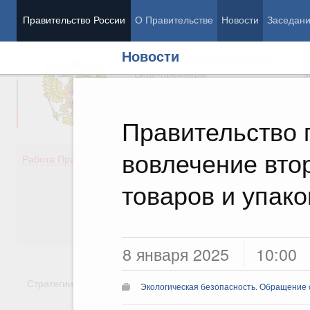
Правительство России
О Правительстве
Новости
Заседан
Новости
Председатель Правительства
М
Вице-премьеры
М
Правительство 
вовлечение вто
Демография
Занято
Работа Правительства
Здоровье
Технол
Образование
Эконом
товаров и упако
Культура
Финан
Общество
Социал
Государство
8 января 2025
10:00
Стратегии
Государственные программы
Национальн
Экологическая безопасность. Обращение 