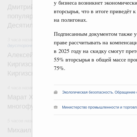
у бизнеса возникнет экономическ
Дмитрий Чернышенко: Порядка 110 марш
вторсырья, что в итоге приведёт 
популярного туризма в 35 регионах созд
на полигонах.
Десятилетия науки и технологий
Подписанным документом также у
3 часа назад
,
Экономические и гуманитарные отношения с
праве рассчитывать на компенсаци
двусторонней основе
в 2025 году на скидку смогут пре
Алексей Оверчук принял участие в работе
55% вторсырья в общей массе прои
Киргизского экономического форума и XII
75%.
Киргизской межрегиональной конференц
4 часа назад
,
Дорожное хозяйство
Экологическая безопасность. Обращение 
Марат Хуснуллин: На двух скоростных т
многофункциональные зоны дорожного с
Министерство промышленности и торговл
5 часов назад
,
Технологическое развитие. Инновации
Михаил Мишустин дал поручения по ито