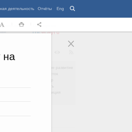
ная деятельность
Отчёты
Eng
 комиссии
Обращения
нам
 на
Региональное развитие
да
Дальний Восток
вязь
Россия и мир
Безопасность
сть
Право и юстиция
яйство