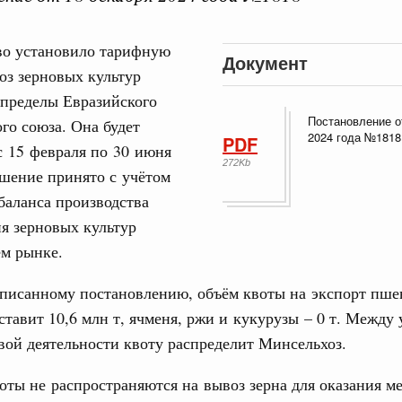
во установило тарифную
Документ
оз зерновых культур
 пределы Евразийского
Постановление о
го союза. Она будет
Кален
2024 года №1818
PDF
с 15 февраля по 30 июня
августа, четверг
272Kb
ешение принято с учётом
политики
ПН
баланса производства
е Правительственной комиссии по
я зерновых культур
ем рынке.
тельства
3
иальных объектов федерального значения
дписанному постановлению, объём квоты на экспорт пш
о заказчика»
ставит 10,6 млн т, ячменя, ржи и кукурузы – 0 т. Между
10
ой деятельности квоту распределит Минсельхоз.
труктура для жизни»
17
орожных участков, ведущих к спортивным
о нацпроекту «Инфраструктура для жизни»
ты не распространяются на вывоз зерна для оказания 
24