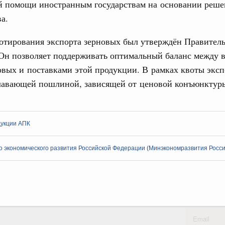
й помощи иностранным государствам на основании реш
а.
вцов и руководитель Росмолодёжи Григорий
31
ов проекта «Кольцо открытий»
отирования экспорта зерновых был утверждён Правител
С помощь
юз. Интеграция на пространстве СНГ
 Он позволяет поддерживать оптимальный баланс между 
осуществ
тельственного совета в узком составе
вых и поставками этой продукции. В рамках квоты эксп
Для поиск
сервисо
плавающей пошлиной, зависящей от ценовой конъюнктур
рубежными странами (кроме СНГ) на двусторонней основе
 встречу с Министром промышленности,
Выбра
рана Мохаммадом Атабаком
пери
дукции АПК
Архи
0 маршрутов научно-популярного туризма в
 экономического развития Российской Федерации (Минэкономразвития Росси
ятилетия науки и технологий
 отношения со странами СНГ на двусторонней основе
Подпи
 работе VIII Российско-Киргизского
сийско-Киргизской межрегиональной
Ежеднев
Email