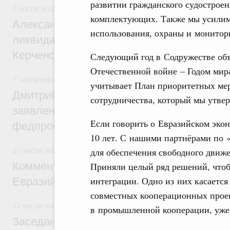
развитии гражданского судострое
7 часов назад
,
Чрезвычайные ситуации и ликвидация их по
комплектующих. Также мы усилим 
Александр Козлов провёл заседание пра
использования, охраны и монитор
ликвидации последствий чрезвычайной с
Керченском проливе
Следующий год в Содружестве объ
Отечественной войне – Годом мира
7 часов назад
,
Среднее профессиональное образование
учитывает План приоритетных мер
Дмитрий Чернышенко: Установлен рекорд
сотрудничества, который мы утве
заявлений от абитуриентов колледжей и
Если говорить о Евразийском экон
федпроекта «Профессионалитет»
10 лет. С нашими партнёрами по «
10 часов назад
,
Евразийский экономический союз. Интегра
для обеспечения свободного движе
Комментарий Алексея Оверчука по итога
Приняли целый ряд решений, чтоб
интеграции. Одно из них касается
Евразийского межправительственного со
совместных кооперационных проек
11 часов назад
,
Евразийский экономический союз. Интегра
в промышленной кооперации, уже
Заседание Евразийского межправительст