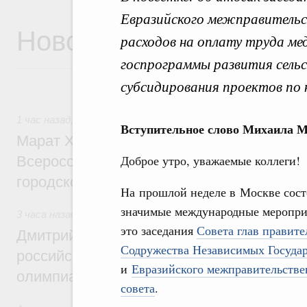
Евразийского межправительс
Новости
расходов на оплату труда ме
госпрограммы развития сельс
субсидирования проектов по
1 час назад
,
Экономика городов. Городская среда
Вступительное слово Михаила 
Марат Хуснуллин провёл заседание ком
Доброе утро, уважаемые коллеги!
Всероссийского конкурса лучших проект
городской среды
На прошлой неделе в Москве сост
значимые международные меропри
3 часа назад
,
Отрасль информационных технологий
это заседания
Совета глав правите
Дмитрий Чернышенко и Сергей Кравцов 
Содружества Независимых Госуда
российскую сборную с победой на Межд
и
Евразийского межправительстве
олимпиаде по искусственному интеллект
совета
.