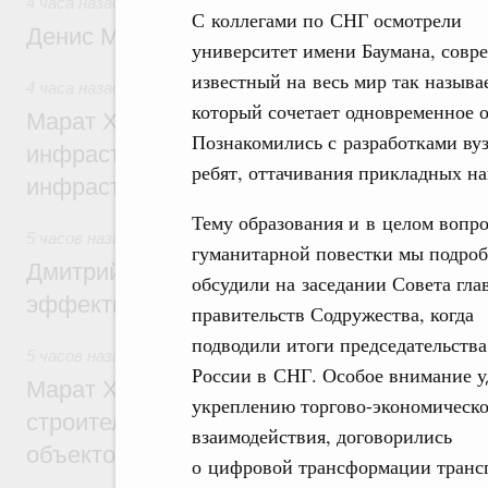
4 часа назад
,
Общие вопросы промышленной политики
С коллегами по СНГ осмотрели
Денис Мантуров посетил Ярославскую о
университет имени Баумана, совр
известный на весь мир так назыв
4 часа назад
,
Бюджеты субъектов Федерации. Межбюдже
который сочетает одновременное о
Марат Хуснуллин: 15 объектов спортивн
Познакомились с разработками вуз
инфраструктуры построили и обновили б
ребят, оттачивания прикладных на
инфраструктурным кредитам
Тему образования и в целом вопр
5 часов назад
,
Развитие сельских территорий
гуманитарной повестки мы подро
Дмитрий Патрушев: Синхронизация госп
обсудили на заседании Совета гла
эффективность поддержки сельских тер
правительств Содружества, когда
подводили итоги председательства
5 часов назад
,
Экономика городов. Городская среда
России в СНГ. Особое внимание 
Марат Хуснуллин: «Единый заказчик» з
укреплению торгово-экономическо
строительство и реконструкцию более 3
взаимодействия, договорились
объектов
о цифровой трансформации трансп