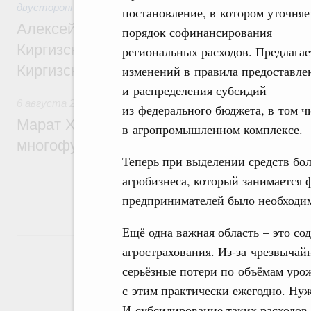
двусторонней основе
постановление, в котором уточняе
Алексей Оверчук принял участие в работе
порядок софинансирования
Киргизского экономического форума и XII
региональных расходов. Предлагае
Киргизской межрегиональной конференц
изменений в правила предоставле
и распределения субсидий
6 августа 2026
,
Дорожное хозяйство
из федерального бюджета, в том 
Марат Хуснуллин: На двух скоростных т
в агропромышленном комплексе.
многофункциональные зоны дорожного с
Теперь при выделении средств бо
агробизнеса, который занимается 
предпринимателей было необходим
Показать еще
Ещё одна важная область – это со
агрострахования. Из‑за чрезвычай
серьёзные потери по объёмам уро
с этим практически ежегодно. Нуж
И субсидирование таких расходов