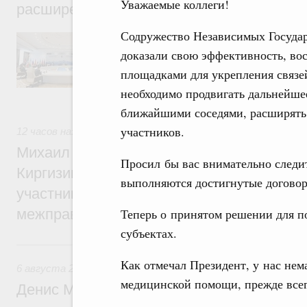
Уважаемые коллеги!
расширенном составе
Содружество Независимых Госуда
В повестке заседания актуальные задачи 
числе совершенствование кооперации в о
доказали свою эффективность, во
регулирования и администрирования, разв
площадками для укрепления связе
обеспечение продовольственной безопасн
железнодорожных перевозок, формирован
необходимо продвигать дальнейше
рынка.
ближайшими соседями, расширять 
участников.
12 часов назад
,
Евразийский экономический союз. Интегра
Михаил Мишустин принял участие во вст
Просил бы вас внимательно следи
Киргизии Садыра Жапарова с главами де
выполняются достигнутые договор
участников заседания Евразийского
межправительственного совета
Теперь о принятом решении для п
субъектах.
Вчера
Как отмечал Президент, у нас нем
6 августа 2026
,
Общие вопросы промышленной политики
медицинской помощи, прежде всего
Денис Мантуров провёл заседание Прав