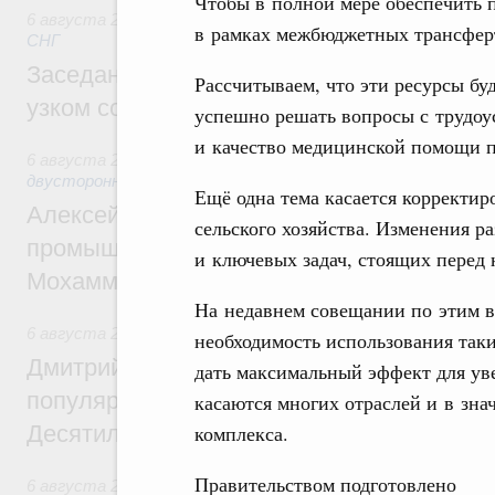
Чтобы в полной мере обеспечить
6 августа 2026
,
Евразийский экономический союз. Интегр
в рамках межбюджетных трансферт
СНГ
Заседание Евразийского межправительст
Рассчитываем, что эти ресурсы бу
узком составе
успешно решать вопросы с трудоу
и качество медицинской помощи п
6 августа 2026
,
Экономические отношения с зарубежными 
двусторонней основе
Ещё одна тема касается корректи
Алексей Оверчук провёл рабочую встреч
сельского хозяйства. Изменения р
промышленности, недропользования и т
и ключевых задач, стоящих перед
Мохаммадом Атабаком
На недавнем совещании по этим во
6 августа 2026
,
Внутренний и въездной туризм
необходимость использования так
Дмитрий Чернышенко: Порядка 110 марш
дать максимальный эффект для ув
популярного туризма в 35 регионах созд
касаются многих отраслей и в зн
Десятилетия науки и технологий
комплекса.
Правительством подготовлено
6 августа 2026
,
Экономические и гуманитарные отношения