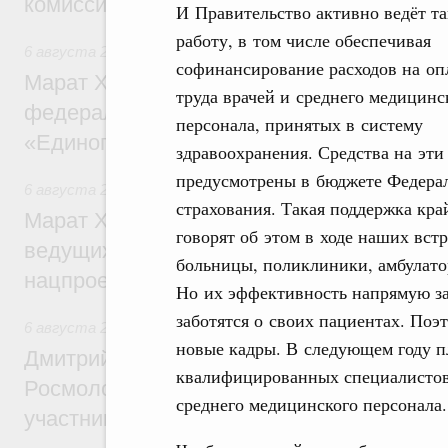
комиссии по промышленности
И Правительство активно ведёт т
работу, в том числе обеспечивая
6 августа 2026
,
Регулирование в сфере строительства
софинансирование расходов на оп
Марат Хуснуллин: Более 130 социальных
труда врачей и среднего медицинс
федерального значения построено под к
персонала, принятых в систему
«Единого заказчика»
здравоохранения. Средства на эти
предусмотрены в бюджете Федерал
6 августа 2026
,
Национальный проект «Инфраструктура д
страхования. Такая поддержка кра
Марат Хуснуллин: Порядка 200 дорожных
говорят об этом в ходе наших вст
ведущих к спортивным объектам, обновят
больницы, поликлиники, амбулат
нацпроекту «Инфраструктура для жизни
Но их эффективность напрямую за
заботятся о своих пациентах. Поэ
6 августа 2026
,
Молодёжная политика
новые кадры. В следующем году пл
Дмитрий Чернышенко, Сергей Кравцов и
квалифицированных специалистов:
Росмолодёжи Григорий Гуров поприветс
среднего медицинского персонала.
участников проекта «Кольцо открытий»