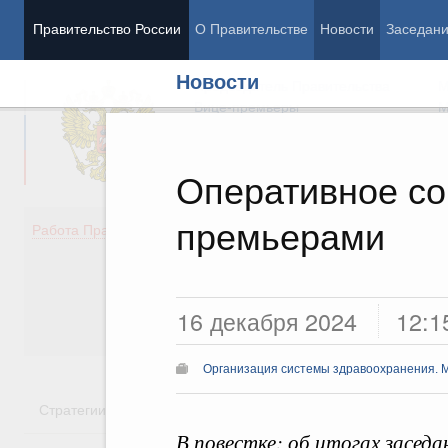
Правительство России
О Правительстве
Новости
Заседан
Новости
Председатель Правительства
М
Вице-премьеры
М
Оперативное со
премьерами
Демография
Занято
Работа Правительства
Здоровье
Технол
Образование
Эконом
Культура
Финан
Общество
Социал
16 декабря 2024
12:1
Государство
Организация системы здравоохранения. 
Стратегии
Государственные программы
Национальн
В повестке: об итогах засед