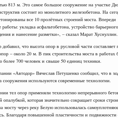
тью 813 м. Это самое большое сооружение на участке Д
нструктив состоит из монолитного железобетона. На се
31
ологий
по итогам XI конференции «Цифровая
етонированы все 10 пролётных строений моста. Впереди
»
работы: укладка асфальтобетона, устройство барьерного
С помощь
осуществ
ения и нанесение разметки», – сказал Марат Хуснуллин.
ассовый спорт
Для поиск
гтярёв поздравили россиян с Днём
сервисо
 добавил, что высота опор в русловой части составляет 
опор – около 20 м. В пик строительства моста в работах
Выбра
ерческие организации. Добровольчество и волонтёрство.
о более 700 человек и свыше 50 единиц техники.
пери
онтёров-медиков с 10-летием
Архи
пании «Автодор» Вячеслав Петушенко сообщил, что в хо
а Татьяна Голикова поздравила участников
а сооружения используются современные технологии.
 «Волонтёры-медики» с 10-летним юбилеем.
ении тел опор применяли технологию непрерывного бет
Подпи
августа, пятница
й опалубкой, которая значительно сокращает сроки строи
реда
Ежеднев
на мосту через реку Белую использовалась самоуплотняю
ие комиссии Всероссийского конкурса лучших
сь. Благодаря повышенной пластичности и подвижности
ды
Email