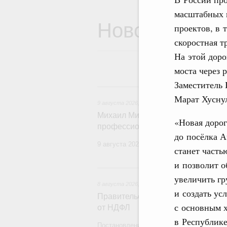
масштабных 
Новости
проектов, в 
скоростная т
На этой доро
моста через 
Заместитель 
9 ав
Марат Хусну
9 августа 2026
,
Регулирование в сфере строи
Михаил Мишустин поздравил рабо
«Новая доро
профессиональным праздником
до посёлка 
9 августа 2026 года отмечается професс
станет часть
и позволит о
8 
увеличить гр
8 августа 2026
,
Государственная политика в сф
и создать ус
Правительство расширило перече
с основным х
от НДФЛ
в Республике
Постановление от 5 августа 2026 года №