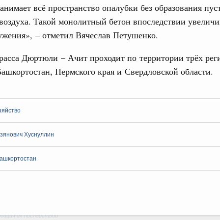
анимает всё пространство опалубки без образования пус
ологий
воздуха. Такой монолитный бетон впоследствии увеличи
авцов поздравили российскую сборную с
ужения», – отметил Вячеслав Петушенко.
иаде по искусственному интеллекту
расса Дюртюли – Ачит проходит по территории трёх рег
политики
Email
скую область
ашкортостан, Пермского края и Свердловской области.
и. Межбюджетные отношения
ортивной инфраструктуры построили и
урным кредитам
зяйство
зянович Хуснуллин
ия госпрограмм повысит эффективность
Башкортостан
реда
ик» завершил строительство и реконструкцию
идация их последствий