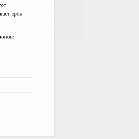
тот
вает срок
Подписаться
ионов:
Подписаться