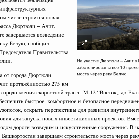
инфраструктурных
том числе строится новая
расса Дюртюли – Ачит.
ге завершается возведение
реку Белую, сообщил
Кален
Председателя Правительства
густа, воскресенье
ллин.
На участке Дюртюли – Ачит в
тельства
забетонированы все 10 пролё
ПН
тников строительной отрасли с
моста через реку Белую
га от города Дюртюли
Ачит протяжённостью 275 км
иональный праздник – День строителя.
ю продолжения скоростной трассы М-12 “Восток„ до Ека
3
беспечить быстрое, комфортное и безопасное передвижен
августа, суббота
узопоток, открыть перспективы для развития внутреннег
10
ере научных исследований и разработок
ловия для запуска новых инвестиционных проектов. Вмес
нь премий, лауреаты которых освобождаются
17
одом дороги возводим и искусственные сооружения. В ч
 Башкортостан завершаем строительство моста через рек
978
24