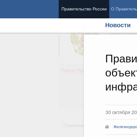
Правительство России
О Правитель
Новости
Председател
Вице-премь
Прави
объек
Де
Работа Правительства
Здо
Обр
инфра
Кул
Об
Гос
30 октября 2
Стратегии
Государственные пр
Железнодоро