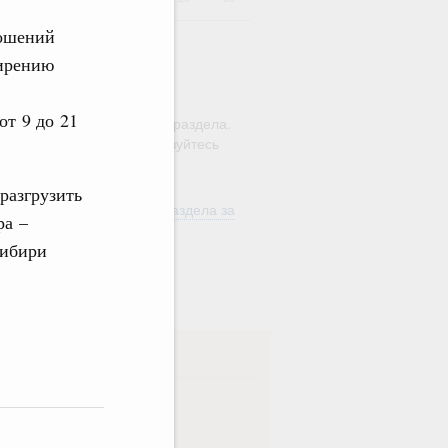
ношений
ширению
ю этого календаря поиск
от 9 до 21
ляется в рамках текущего раздела.
а по всему сайту воспользуйтесь
м
"Поиск"
разгрузить
ть материалы текущего раздела за
ра –
од
Сибири
в
ска
ная
Еженедельная