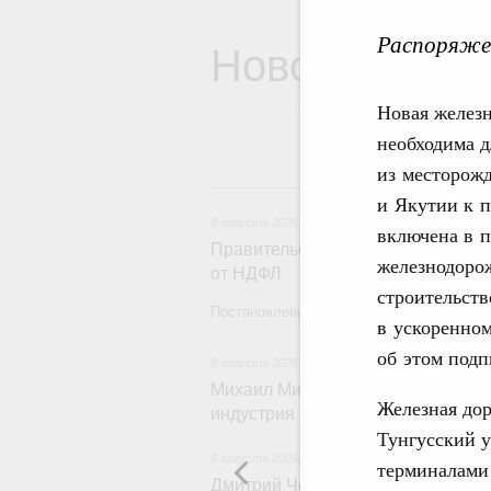
Распоряже
Новости
Новая железн
необходима д
из месторожд
8 
и Якутии к п
8 августа 2026
,
Государственная политика в сф
включена в п
Правительство расширило перече
железнодоро
от НДФЛ
строительств
Постановление от 5 августа 2026 года №
в ускоренно
об этом под
8 августа 2026
,
Отрасль информационных техн
Михаил Мишустин дал поручения 
Железная дор
индустрия промышленной России
Тунгусский у
8 августа 2026
,
Спорт высших достижений и м
терминалами 
Дмитрий Чернышенко и Михаил Де