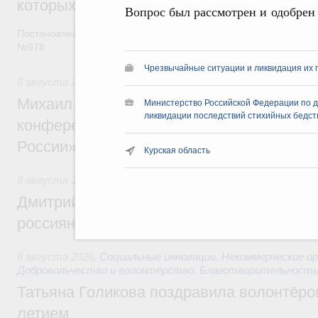
которых освобождаются от НДФЛ
Вопрос был рассмотрен и одобрен
Постановление от 5 августа 2026 года
№978
Чрезвычайные ситуации и ликвидация их 
8 августа 2026
,
Отрасль информационных технологий
Михаил Мишустин дал поручения по итог
Министерство Российской Федерации по 
ликвидации последствий стихийных бедст
конференции «Цифровая индустрия пр
России»
Курская область
8 августа 2026
,
Спорт высших достижений и массовый сп
Дмитрий Чернышенко и Михаил Дегтярёв
россиян с Днём физкультурника
8 августа 2026
,
Социальные инновации. Некоммерческие ор
Добровольчество и волонтёрство. Благотворительност
Татьяна Голикова поздравила волонтёров
летием