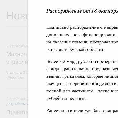
Распоряжение от 18 октября
Новости
Подписано распоряжение о напра
дополнительного финансирования
на оказание помощи пострадавши
3 часа назад
,
Регулирование в сфере строительства
жителям в Курской области.
Михаил Мишустин поздравил работников
Более 3,2 млрд рублей из резервно
отрасли с профессиональным празднико
фонда Правительства предназначе
9 августа 2026 года отмечается профессиональный праздник –
выплат гражданам, которые лиши
строителя.
имущества первой необходимости.
Вчера
полной или частичной – такие вып
рублей на человека.
8 августа 2026
,
Государственная политика в сфере научны
разработок
Ранее на эти цели уже было напра
Правительство расширило перечень пре