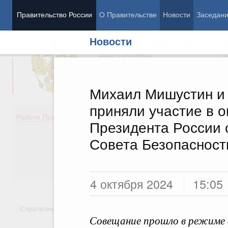
Правительство России
О Правительстве
Новости
Заседан
Новости
Председатель Правительства
М
Вице-премьеры
М
Михаил Мишустин и
приняли участие в 
Демография
Занято
Работа Правительства
Президента России 
Здоровье
Технол
Образование
Эконом
Совета Безопасност
Культура
Финан
Общество
Социал
Государство
4 октября 2024
15:05
Стратегии
Государственные программы
Национальн
Совещание прошло в режиме 