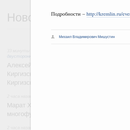
Новости
Подробности –
http://kremlin.ru/ev
Михаил Владимирович Мишустин
33 минуты назад
,
Экономические и гуманитарные отношен
двусторонней основе
Алексей Оверчук принял участие в работе
Киргизского экономического форума и XII
Киргизской межрегиональной конференц
2 часа назад
,
Дорожное хозяйство
Марат Хуснуллин: На двух скоростных т
многофункциональные зоны дорожного с
2 часа назад
,
Технологическое развитие. Инновации