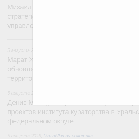
Михаил Мишустин дал поручения по ито
стратегической сессии о совершенствов
управления научно-технологическим раз
Вчера
5 августа 2026
,
Жилищно-коммунальное хозяйство
Марат Хуснуллин: Более 4,3 тыс. объек
обновлено в России при участии Фонда 
территорий
5 августа 2026
,
Инструменты развития территорий. ОЭЗ.
Денис Мантуров провёл совещание по р
проектов института кураторства в Ураль
федеральном округе
5 августа 2026
,
Молодёжная политика