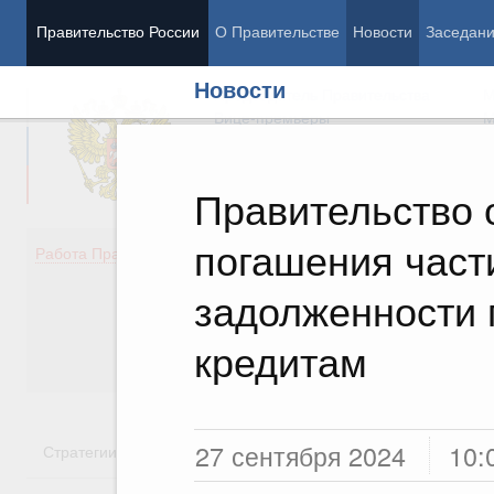
Правительство России
О Правительстве
Новости
Заседан
Новости
Председатель Правительства
М
Вице-премьеры
М
Правительство 
погашения част
Демография
Занято
Работа Правительства
Здоровье
Технол
Образование
Эконом
задолженности
Культура
Финан
Общество
Социал
кредитам
Государство
27 сентября 2024
10:
Стратегии
Государственные программы
Национальн