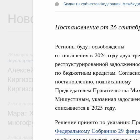
Бюджеты субъектов Федерации. Межбюд
Новости
Постановление от 26 сентяб
Регионы будут освобождены
от погашения в 2024 году двух тр
28 минут назад
,
Экономические и гуманитарные отношени
двусторонней основе
реструктурированной задолженно
Алексей Оверчук принял участие в работе
по бюджетным кредитам. Согласн
Киргизского экономического форума и XII
постановлению, подписанному
Киргизской межрегиональной конференц
Председателем Правительства Ми
Мишустиным, указанная задолжен
2 часа назад
,
Дорожное хозяйство
списывается в 2025 году.
Марат Хуснуллин: На двух скоростных т
Решение принято по указанию Пр
многофункциональные зоны дорожного с
Федеральному Собранию 29 февра
2 часа назад
,
Технологическое развитие. Инновации
необходимым снизить долговую наг