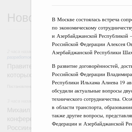
Новости
В Москве состоялась встреча соп
по экономическому сотрудничеств
и Азербайджанской Республикой –
Российской Федерации Алексея Ов
Азербайджанской Республики Шах
2 часа назад
,
Государственная политика в сфере научных 
разработок
В развитие договорённостей, дост
Правительство расширило перечень пре
Российской Федерации Владимира
которых освобождаются от НДФЛ
Республики Ильхама Алиева 19 ав
Постановление от 5 августа 2026 года №978
обсудили актуальные вопросы дву
технического сотрудничества. Ос
3 часа назад
,
Отрасль информационных технологий
в области транспорта, образован
Михаил Мишустин дал поручения по итог
также другие вопросы, представл
конференции «Цифровая индустрия пр
Федерации и Азербайджанской Ре
России»