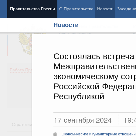
Правительство России
О Правительстве
Новости
Заседан
Новости
Председатель Правительства
М
Вице-премьеры
М
Состоялась встреча
Межправительствен
Демография
Занято
Работа Правительства
экономическому сот
Здоровье
Технол
Образование
Эконом
Российской Федера
Культура
Финан
Республикой
Общество
Социал
Государство
17 сентября 2024
19:
Стратегии
Государственные программы
Национальн
Экономические и гуманитарные отношения