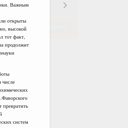
мики. Важным
ыли открыты
Подписаться
вно, высокой
л тот факт,
на продолжит
рнауки
Подписаться
боты
м числе
мохимических
.Фаворского
т превратить
й
еских систем