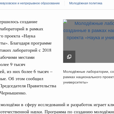
левузовское и непрерывное образование
Молодёжная политика
ершилось создание
лабораторий в рамках
го проекта «Наука
Кален
ты». Благодаря программе
ства
таких лабораторий с 2018
тников строительной отрасли с
ПН
рабочими местами
олее 9 тысяч
иональный праздник – День строителя.
Молодёжные лабора
ей, из них более 6 тысяч –
Молодёжные лаборатории, со
созданные в рамках
Вчера
рамках национального проект
ные. Об этом сообщил
3
национального проек
университеты»
Председателя Правительства
ере научных исследований и разработок
и университеты»
10
нь премий, лауреаты которых освобождаются
 Чернышенко.
15 августа 2024
17
молодёжи в сферу исследований и разработок играет кл
978
 отечественной науки. Программа по созданию молодёж
24