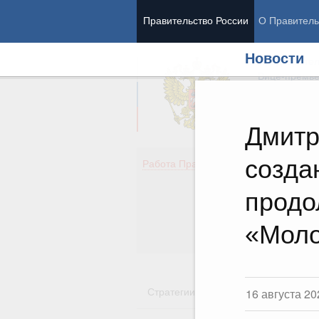
Правительство России
О Правитель
Новости
Председател
Вице-премь
Дмитр
созда
Де
Работа Правительства
Здо
Обр
продо
Кул
Об
«Моло
Гос
Стратегии
Государственные пр
16 августа 20