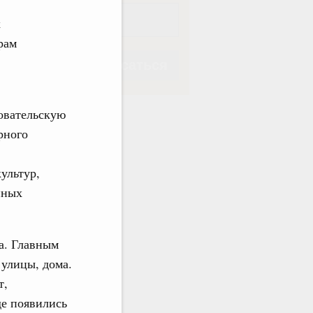
х
рам
Подписаться
довательскую
рного
Подписаться
ультур,
нных
а. Главным
 улицы, дома.
т,
де появились