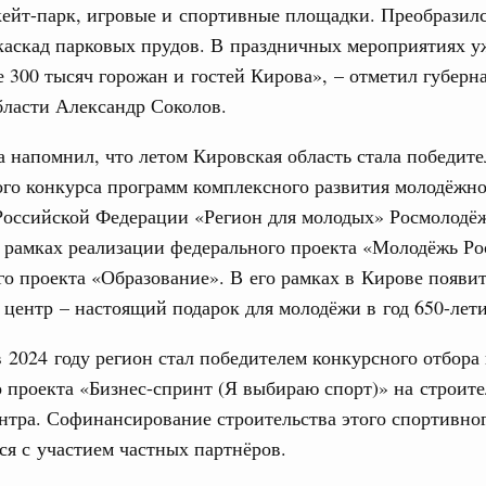
кейт-парк, игровые и спортивные площадки. Преобразил
ья
каскад парковых прудов. В праздничных мероприятиях у
ы комплексного развития территорий в
е 300 тысяч горожан и гостей Кирова», – отметил губерн
ализованы в городах ДНР
бласти Александр Соколов.
руда и поддержки занятости
а напомнил, что летом Кировская область стала победит
о итогам стратегической сессии,
дительности труда
ого конкурса программ комплексного развития молодёжн
Российской Федерации «Регион для молодых» Росмолодё
 рамках реализации федерального проекта «Молодёжь Ро
ограмма Спортивных игр ВЭФ-2026
о проекта «Образование». В его рамках в Кирове появи
ческое благополучие»
ентр – настоящий подарок для молодёжи в год 650-лети
финансирования Омской области в рамках
оздух»
в 2024 году регион стал победителем конкурсного отбора
 проекта «Бизнес-спринт (Я выбираю спорт)» на строите
067-р
тра. Софинансирование строительства этого спортивног
ся с участием частных партнёров.
флот для Северного морского пути будет