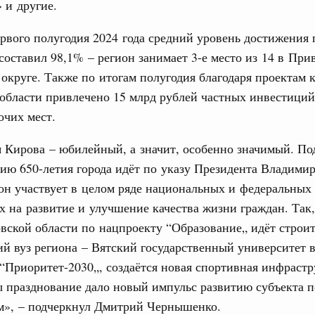
 и другие.
ятилетия науки и технологий
31
рвого полугодия 2024 года средний уровень достижения 
отношения со странами СНГ на двусторонней основе
 работе VIII Российско-Киргизского
составил 98,1% – регион занимает 3-е место из 14 в Пр
сийско-Киргизской межрегиональной
С помощь
округе. Также по итогам полугодия благодаря проектам 
осуществ
области привлечено 15 млрд рублей частных инвестиций
Для поиск
очих мест.
сервисо
тных трассах открылись
жного сервиса
я Кирова – юбилейный, а значит, особенно значимый. По
Выбра
пери
ию 650-летия города идёт по указу Президента Владими
вации
он участвует в целом ряде национальных и федеральных 
Архи
о итогам стратегической сессии о
 на развитие и улучшение качества жизни граждан. Так,
вления научно-технологическим развитием
вской области по нацпроекту “Образование„ идёт строит
Вчера
й вуз региона – Вятский государственный университет 
Подпи
тво
“Приоритет-2030„, создаётся новая спортивная инфрастр
 объектов ЖКХ обновлено в России при участии
Ежеднев
 празднование дало новый импульс развитию субъекта п
м», – подчеркнул Дмитрий Чернышенко.
Email