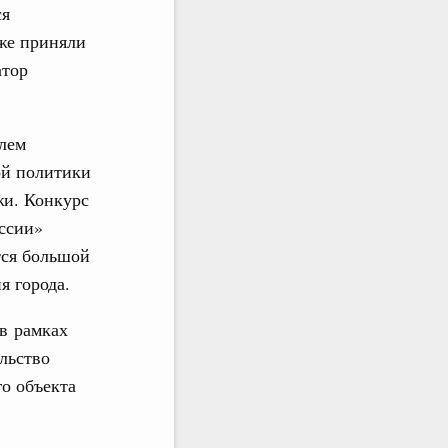
ся
же приняли
атор
елем
ой политики
жи. Конкурс
ссии»
тся большой
я города.
 в рамках
льство
о объекта