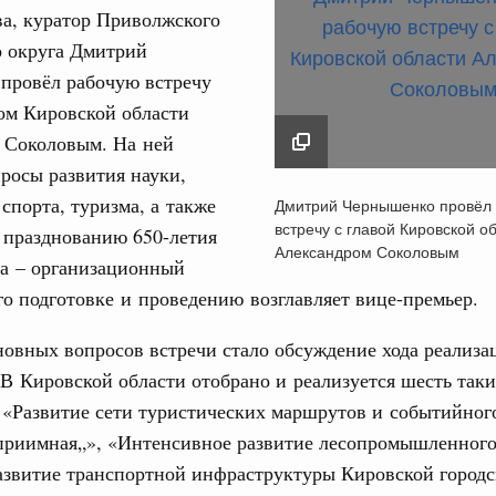
а, куратор Приволжского
о округа Дмитрий
провёл рабочую встречу
ом Кировской области
 Соколовым. На ней
Кален
росы развития науки,
Дмитрий Чернышенко
 спорта, туризма, а также
Дмитрий Чернышенко провёл
вцов и руководитель Росмолодёжи Григорий
рабочую встречу с г
встречу с главой Кировской о
 празднованию 650-летия
ов проекта «Кольцо открытий»
ПН
Кировской области
Александром Соколовым
ва – организационный
Александром Сокол
 Интеграция на пространстве СНГ
го подготовке и проведению возглавляет вице-премьер.
14 августа 2024
тельственного совета в узком составе
3
овных вопросов встречи стало обсуждение хода реализа
ежными странами (кроме СНГ) на двусторонней основе
 В Кировской области отобрано и реализуется шесть таки
 встречу с Министром промышленности,
10
 «Развитие сети туристических маршрутов и событийног
рана Мохаммадом Атабаком
еприимная„», «Интенсивное развитие лесопромышленного
17
азвитие транспортной инфраструктуры Кировской город
0 маршрутов научно-популярного туризма в
24