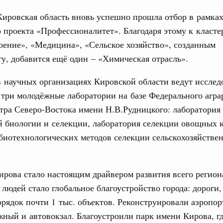
орий. ОЭЗ. ТОР. Моногорода
е по реализации проектов института
Кировская область вновь успешно прошла отбор в рамка
льном округе
 проекта «Профессионалитет». Благодаря этому к класте
ение», «Медицина», «Сельское хозяйство», созданным
у, добавится ещё один – «Химическая отрасль».
 фестиваль молодёжи сформировал целое
Email
 на себя ответственность за будущее
в научных организациях Кировской области ведут иссле
труктура для жизни»
 три молодёжные лаборатории на базе Федерального агра
даний на юге России вырос почти на треть
тра Северо-Востока имени Н.В.Рудницкого: лаборатория
 биологии и селекции, лаборатория селекции овощных к
ровая система. Недвижимость. Оценочная деятельность
равкомиссии в управление «ДОМ.РФ»
биотехнологических методов селекции сельскохозяйстве
регионах
ирова стало настоящим драйвером развития всего регион
туризм в России вырос на 4,3%, въездной –
 людей стало глобальное благоустройство города: дороги,
рядок почти 1 тыс. объектов. Реконструировали аэропор
оплива
ный и автовокзал. Благоустроили парк имени Кирова, г
ие по ситуации на топливном рынке