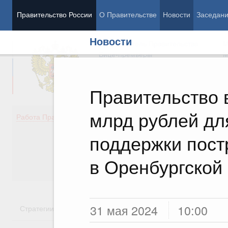
Правительство России
О Правительстве
Новости
Заседан
Новости
Председатель Правительства
М
Вице-премьеры
М
Правительство 
млрд рублей дл
Демография
Занято
Работа Правительства
Здоровье
Технол
Образование
Эконом
поддержки пост
Культура
Финан
Общество
Социал
в Оренбургской
Государство
31 мая 2024
10:00
Стратегии
Государственные программы
Национальн