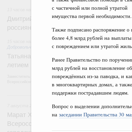
с частичной или полной утратой
13 часов назад
,
Спорт высших достижений и массовый сп
имущества первой необходимости.
Дмитрий Чернышенко и Михаил Дегтярёв
россиян с Днём физкультурника
Также подписано распоряжение о 
более 4,8 млрд рублей на выплаты
15 часов назад
,
Социальные инновации. Некоммерческие орг
с повреждением или утратой жиль
Добровольчество и волонтёрство. Благотворительност
Татьяна Голикова поздравила волонтёров
Ранее Правительство по поручени
летием
млрд рублей на восстановление о
повреждённых из‑за паводка, и к
Заместитель Председателя Правительства Татьяна Голикова поздра
Всероссийского общественного движения «Волонтёры-медики» с 10
в многоквартирных домах, а также
поддержки пострадавшим людям.
Вчера
Вопрос о выделении дополнительн
7 августа 2026
,
Экономика городов. Городская среда
на
заседании Правительства 30 ма
Марат Хуснуллин провёл заседание ком
Всероссийского конкурса лучших проект