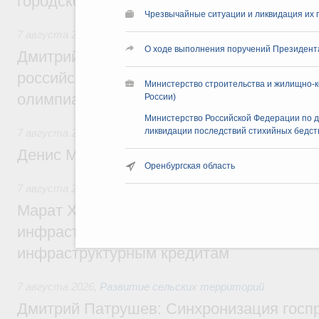
городской среды
Чрезвычайные ситуации и ликвидация их 
7 августа 2026
,
Отрасль информационных технологий
О ходе выполнения поручений Президент
Дмитрий Чернышенко и Сергей Кравцов 
российскую сборную с победой на Межд
Министерство строительства и жилищно-к
олимпиаде по искусственному интеллект
России)
Министерство Российской Федерации по 
ликвидации последствий стихийных бедст
7 августа 2026
,
Общие вопросы промышленной политики
Денис Мантуров посетил Ярославскую о
Оренбургская область
7 августа 2026
,
Бюджеты субъектов Федерации. Межбюд
Марат Хуснуллин: 15 объектов спортивн
инфраструктуры построили и обновили б
инфраструктурным кредитам
7 августа 2026
,
Развитие сельских территорий
Дмитрий Патрушев: Синхронизация госп