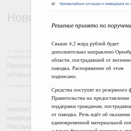
Чрезвычайные ситуации и ликвидация их 
Новости
Решение принято по поручен
Свыше 4,2 млрд рублей будет
дополнительно направлено Оренб
11 часов назад
,
Государственная политика в сфере научны
разработок
области, пострадавшей от весенне
Правительство расширило перечень пре
паводка. Распоряжение об этом
которых освобождаются от НДФЛ
подписано.
Постановление от 5 августа 2026 года №978
Средства поступят из резервного 
Правительства на предоставление
12 часов назад
,
Отрасль информационных технологий
поддержки гражданам, пострадав
Михаил Мишустин дал поручения по итог
от паводка. Речь идёт об оказании
конференции «Цифровая индустрия пр
единовременной материальной по
России»
а также финансовой помощи в свя