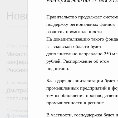
Распоряжение от 23 мая 202
Новости
Правительство продолжает систе
поддержку региональных фондов
развития промышленности.
На докапитализацию такого фонда
в Псковской области будет
27 минут назад
,
Отрасль информационных технологий
дополнительно направлено 250 мл
Михаил Мишустин дал поручения по итог
рублей. Распоряжение об этом
конференции «Цифровая индустрия пр
подписано.
России»
Благодаря докапитализации будет
1 час назад
,
Спорт высших достижений и массовый спорт
промышленных предприятий в фор
Дмитрий Чернышенко и Михаил Дегтярёв
темпы обновления производствен
россиян с Днём физкультурника
промышленности в регионе.
3 часа назад
,
Социальные инновации. Некоммерческие орган
В частности, господдержка будет
Добровольчество и волонтёрство. Благотворительност