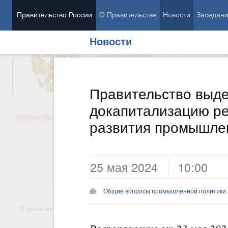
Правительство России
О Правительстве
Новости
Заседан
Новости
Председатель Правительства
М
Вице-премьеры
М
Правительство выд
докапитализацию р
Демография
Занято
Работа Правительства
развития промышлен
Здоровье
Технол
Образование
Эконом
Культура
Финан
Общество
Социал
25 мая 2024
10:00
Государство
Общие вопросы промышленной политики
Стратегии
Государственные программы
Национальн