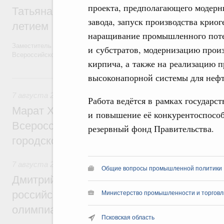
проекта, предполагающего модер
Татьяна Голикова поздравила волонтёров
завода, запуск производства крио
летием
наращивание промышленного поте
Заместитель Председателя Правительства Татьяна Голикова поздра
и субстратов, модернизацию прои
Всероссийского общественного движения «Волонтёры-медики» с 10
кирпича, а также на реализацию 
высоконапорной системы для неф
Вчера
7 августа 2026
,
Экономика городов. Городская среда
Работа ведётся в рамках государ
Марат Хуснуллин провёл заседание ком
и повышение её конкурентоспособ
Всероссийского конкурса лучших проект
резервный фонд Правительства.
городской среды
7 августа 2026
,
Отрасль информационных технологий
Общие вопросы промышленной политики
Дмитрий Чернышенко и Сергей Кравцов 
российскую сборную с победой на Межд
Министерство промышленности и торговл
олимпиаде по искусственному интеллект
Псковская область