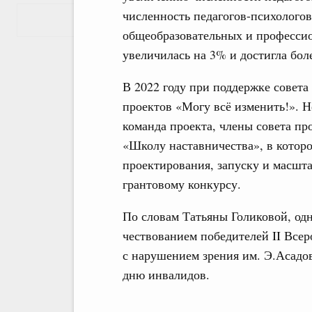
численность педагогов-психологов
Показать еще
общеобразовательных и професси
увеличилась на 3% и достигла боле
В 2022 году при поддержке совет
проектов «Могу всё изменить!». Не
команда проекта, члены совета пр
«Школу наставничества», в котор
проектирования, запуску и масшт
грантовому конкурсу.
По словам Татьяны Голиковой, одн
чествованием победителей II Всер
с нарушением зрения им. Э.Асадо
дню инвалидов.