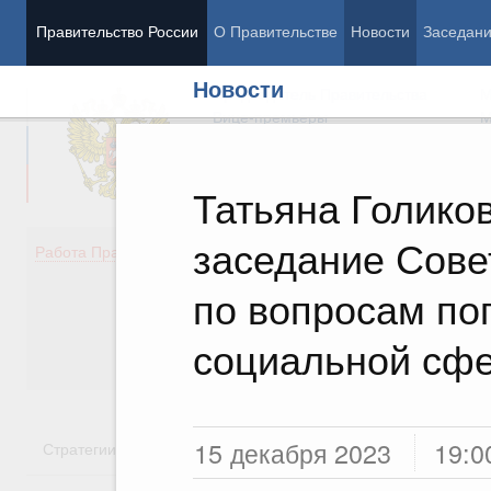
Правительство России
О Правительстве
Новости
Заседан
Новости
Председатель Правительства
М
Вице-премьеры
М
Татьяна Голико
заседание Сове
Демография
Занято
Работа Правительства
Здоровье
Технол
Образование
Эконом
по вопросам по
Культура
Финан
Общество
Социал
социальной сф
Государство
15 декабря 2023
19:0
Стратегии
Государственные программы
Национальн