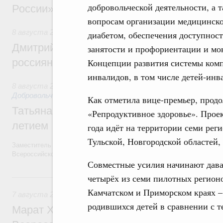
добровольческой деятельности, а 
России»
вопросам организации медицинск
8 августа 2026
,
Спорт высших достижений и массовый сп
диабетом, обеспечения доступност
Дмитрий Чернышенко и Михаил Дегтярёв
занятости и профориентации и мо
россиян с Днём физкультурника
Концепции развития системы ком
инвалидов, в том числе детей-инва
8 августа 2026
,
Социальные инновации. Некоммерческие ор
Добровольчество и волонтёрство. Благотворительност
Как отметила вице-премьер, продо
Татьяна Голикова поздравила волонтёров
«Репродуктивное здоровье». Проек
летием
года идёт на территории семи рег
Тульской, Новгородской областей,
Заместитель Председателя Правительства Татьяна Голикова поздра
Всероссийского общественного движения «Волонтёры-медики» с 10
Совместные усилия начинают дават
7 августа, пятница
четырёх из семи пилотных регионо
Камчатском и Приморском краях –
7 августа 2026
,
Экономика городов. Городская среда
родившихся детей в сравнении с т
Марат Хуснуллин провёл заседание ком