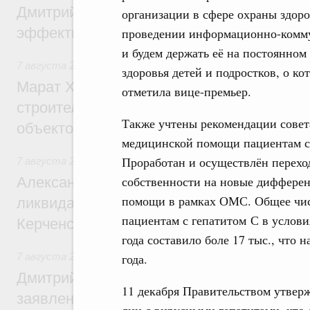
Дмитрий Патрушев: Синхронизация госп
организации в сфере охраны здор
эффективность поддержки сельских тер
проведении информационно-комму
и будем держать её на постоянном
7 августа 2026
,
Экономика городов. Городская среда
здоровья детей и подростков, о к
Марат Хуснуллин: «Единый заказчик» з
отметила вице-премьер.
строительство и реконструкцию более 3
Также учтены рекомендации совет
объектов
медицинской помощи пациентам с
Проработан и осуществлён перех
7 августа 2026
,
Чрезвычайные ситуации и ликвидация их 
собственности на новые диффере
Александр Козлов провёл заседание пра
помощи в рамках ОМС. Общее чис
ликвидации последствий чрезвычайной с
пациентам с гепатитом С в услови
Керченском проливе
года составило боле 17 тыс., что 
года.
7 августа 2026
,
Среднее профессиональное образование
Дмитрий Чернышенко: Установлен рекорд
11 декабря Правительством утвер
заявлений от абитуриентов колледжей и
лиц с вирусными гепатитами, что 