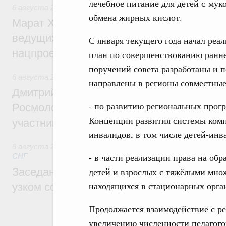
лечебное питание для детей с му
6 августа 2026
,
Национальный проект «Инфраструктура д
обмена жирных кислот.
Марат Хуснуллин: Порядка 200 дорожных
ведущих к спортивным объектам, обновят
С января текущего года начал ре
нацпроекту «Инфраструктура для жизни
план по совершенствованию ранне
поручений совета разработаны и 
6 августа 2026
,
Молодёжная политика
направлены в регионы совместные
Дмитрий Чернышенко, Сергей Кравцов и
- по развитию региональных прог
Росмолодёжи Григорий Гуров поприветс
Концепции развития системы ком
участников проекта «Кольцо открытий»
инвалидов, в том числе детей-инва
6 августа 2026
,
Евразийский экономический союз. Интегр
- в части реализации права на об
СНГ
детей и взрослых с тяжёлыми мн
Заседание Евразийского межправительст
находящихся в стационарных орга
узком составе
Продолжается взаимодействие с р
увеличению численности педагого