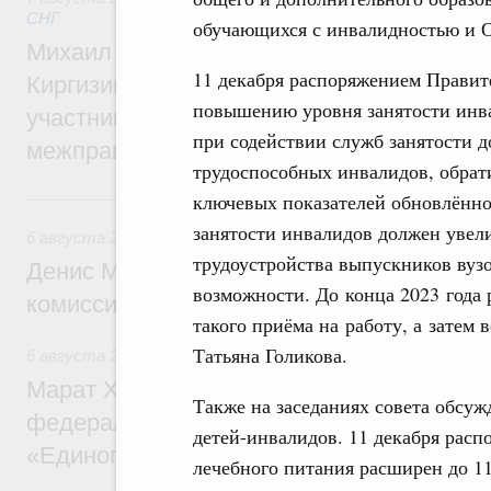
СНГ
обучающихся с инвалидностью и О
Михаил Мишустин принял участие во вст
11 декабря распоряжением Правит
Киргизии Садыра Жапарова с главами де
повышению уровня занятости инва
участников заседания Евразийского
при содействии служб занятости 
межправительственного совета
трудоспособных инвалидов, обрати
6 августа, четверг
ключевых показателей обновлённо
занятости инвалидов должен увели
6 августа 2026
,
Общие вопросы промышленной политики
трудоустройства выпускников вуз
Денис Мантуров провёл заседание Прав
возможности. До конца 2023 года
комиссии по промышленности
такого приёма на работу, а затем
Татьяна Голикова.
6 августа 2026
,
Регулирование в сфере строительства
Марат Хуснуллин: Более 130 социальных
Также на заседаниях совета обсу
федерального значения построено под к
детей-инвалидов. 11 декабря рас
«Единого заказчика»
лечебного питания расширен до 11