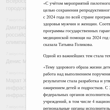
Всероссийского конкурса лучших проект
«С учётом мероприятий пилотног
городской среды
целью сохранения репродуктивног
с 2024 года по всей стране прогр
7 августа 2026
,
Отрасль информационных технологий
здоровья мужчин и женщин. Соот
Дмитрий Чернышенко и Сергей Кравцов 
программы государственных гаран
российскую сборную с победой на Межд
медицинской помощи на 2024 год и
олимпиаде по искусственному интеллект
сказала Татьяна Голикова.
7 августа 2026
,
Общие вопросы промышленной политики
Одной из важнейших тем стала тем
Денис Мантуров посетил Ярославскую о
«Тему здорового образа жизни дет
работа над выполнением поручений
7 августа 2026
,
Бюджеты субъектов Федерации. Межбюд
Марат Хуснуллин: 15 объектов спортивн
результатом стала разработка и ут
ожирением детей и подростков. С 
инфраструктуры построили и обновили б
федеральных органов исполнитель
инфраструктурным кредитам
учреждений, в том числе 4 нацио
7 августа 2026
,
Развитие сельских территорий
региональные органы исполнитель