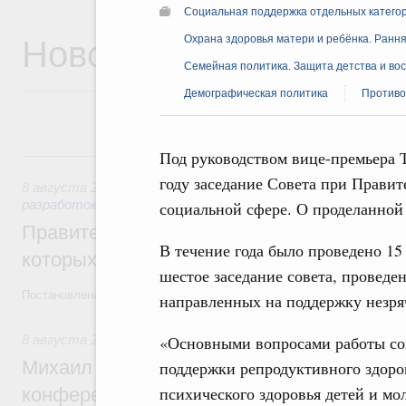
Социальная поддержка отдельных катего
Новости
Охрана здоровья матери и ребёнка. Ранн
Семейная политика. Защита детства и во
Демографическая политика
Противо
8 августа, суббота
Под руководством вице-премьера Т
году заседание Совета при Правит
8 августа 2026
,
Государственная политика в сфере научны
разработок
социальной сфере. О проделанной 
Правительство расширило перечень пре
В течение года было проведено 15
которых освобождаются от НДФЛ
шестое заседание совета, проведе
Постановление от 5 августа 2026 года №978
направленных на поддержку незря
«Основными вопросами работы сов
8 августа 2026
,
Отрасль информационных технологий
Михаил Мишустин дал поручения по итог
поддержки репродуктивного здоров
психического здоровья детей и м
конференции «Цифровая индустрия пр