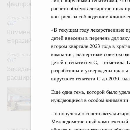
федпроекта «Профессионалитет»
расчёта объёмов лекарственных пр
контроль за соблюдением клиниче
7 августа 2026
,
Евразийский экономический союз. Интегр
СНГ
«В текущем году лекарственные пр
Комментарий Алексея Оверчука по итога
детей внесены в перечень для заку
Евразийского межправительственного со
втором квартале 2023 года в крат
кампания, экспертным советом одо
7 августа 2026
,
Евразийский экономический союз. Интегр
СНГ
детей с гепатитом С, – отметила Т
Заседание Евразийского межправительст
разработаны и утверждены планы 
расширенном составе
вирусного гепатита С до 2030 года
В повестке заседания актуальные задачи 
Ещё одна тема, которой было удел
числе совершенствование кооперации в о
нуждающиеся в особом внимании и
регулирования и администрирования, разв
обеспечение продовольственной безопасн
железнодорожных перевозок, формирован
По поручению совета актуализиров
рынка.
Межведомственный комплексный 
общего и дополнительного образов
7 августа 2026
,
Евразийский экономический союз. Интегр