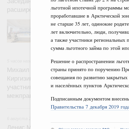
Заседание Евразийского межправительст
льготной ипотечной программы мог
расширенном составе
проработавшие в Арктической зоне
В повестке заседания актуальные задачи 
не старше 35 лет, одинокие родит
числе совершенствование кооперации в о
лет включительно, люди, получив
регулирования и администрирования, разв
обеспечение продовольственной безопасн
а также участники региональных 
железнодорожных перевозок, формирован
сумма льготного займа по этой ип
рынка.
Решение о распространении льгот
5 часов назад
,
Евразийский экономический союз. Интеграц
страны принято по поручению През
Михаил Мишустин принял участие во вст
совещания по развитию закрытых
Киргизии Садыра Жапарова с главами де
и населённых пунктов Арктическо
участников заседания Евразийского
межправительственного совета
Подписанным документом внесен
Правительства 7 декабря 2019 го
Вчера
6 августа 2026
,
Общие вопросы промышленной политики
Денис Мантуров провёл заседание Прав