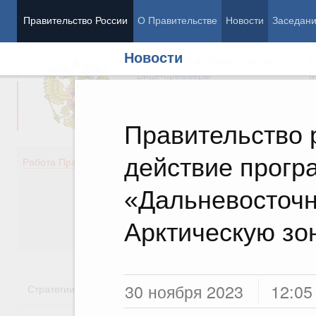
Правительство России
О Правительстве
Новости
Заседан
Новости
Председатель Правительства
М
Вице-премьеры
М
Правительство 
действие прог
Демография
Занято
Работа Правительства
Здоровье
Технол
Образование
Эконом
«Дальневосточн
Культура
Финан
Общество
Социал
Арктическую зо
Государство
30 ноября 2023
12:05
Стратегии
Государственные программы
Национальн