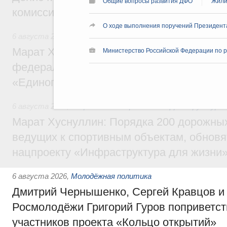
Общие вопросы развития ДФО
Жили
комиссии по промышленности
О ходе выполнения поручений Президент
6 августа 2026
,
Регулирование в сфере строительства
Марат Хуснуллин: Более 130 социальных
Министерство Российской Федерации по р
федерального значения построено под к
«Единого заказчика»
6 августа 2026
,
Национальный проект «Инфраструктура д
Марат Хуснуллин: Порядка 200 дорожных
ведущих к спортивным объектам, обновят
нацпроекту «Инфраструктура для жизни
6 августа 2026
,
Молодёжная политика
Дмитрий Чернышенко, Сергей Кравцов и
Росмолодёжи Григорий Гуров поприветс
участников проекта «Кольцо открытий»