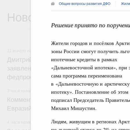
Общие вопросы развития ДФО
Жили
Новости
Решение принято по поручен
Жители городов и посёлков Аркти
зоны России смогут получить льг
11 минут назад
,
Среднее профессиональное образование
ипотечные кредиты в рамках
Дмитрий Чернышенко: Установлен рекорд
«Дальневосточной ипотеки», при 
заявлений от абитуриентов колледжей и
сама программа переименована
федпроекта «Профессионалитет»
в «Дальневосточную и арктическ
3 часа назад
,
Евразийский экономический союз. Интеграци
ипотеку». Постановление об этом
Комментарий Алексея Оверчука по итога
подписал Председатель Правитель
Михаил Мишустин.
Евразийского межправительственного со
Людям, живущим в регионах Аркти
4 часа назад
,
Евразийский экономический союз. Интеграци
по льготной ставке до 2% на стр