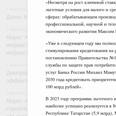
«Несмотря на рост ключевой став
льготные условия для малого и ср
7 августа 2026
,
Общие вопросы промышленной политики
сферах: обрабатывающем производс
Денис Мантуров посетил Ярославскую о
профессиональной, научной и тех
7 августа 2026
,
Бюджеты субъектов Федерации. Межбюд
экономического развития Максим 
Марат Хуснуллин: 15 объектов спортивн
«Уже в следующем году мы полно
инфраструктуры построили и обновили б
стимулирования кредитования на
инфраструктурным кредитам
постановлению Правительства №17
службы по защите прав потребите
7 августа 2026
,
Развитие сельских территорий
услуг Банка России Михаил Мамута
Дмитрий Патрушев: Синхронизация госп
2030 года кредитовать приоритет
эффективность поддержки сельских тер
100 млрд рублей».
7 августа 2026
,
Экономика городов. Городская среда
В 2023 году программа льготного 
Марат Хуснуллин: «Единый заказчик» з
наиболее успешно реализуется в М
строительство и реконструкцию более 3
Республике Татарстан (5,9 млрд),