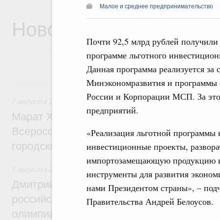
Малое и среднее предпринимательство
Новости
Почти 92,5 млрд рублей получили
программе льготного инвестиционн
Данная программа реализуется за 
Минэкономразвития и программы 
7 августа, пятница
России и Корпорации МСП. За это
7 августа 2026
,
Экономика городов. Городская среда
предприятий.
Марат Хуснуллин провёл заседание ком
Всероссийского конкурса лучших проект
«Реализация льготной программы 
городской среды
инвестиционные проекты, развора
импортозамещающую продукцию и с
7 августа 2026
,
Отрасль информационных технологий
инструменты для развития эконом
Дмитрий Чернышенко и Сергей Кравцов 
нами Президентом страны», – под
российскую сборную с победой на Межд
Правительства Андрей Белоусов.
олимпиаде по искусственному интеллект