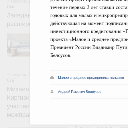
7 августа 2026
,
Евразийский экономический союз. Интегр
течение первых 3 лет ставки сост
СНГ
годовых для малых и микропредпри
Заседание Евразийского межправительст
действующая на момент подписани
расширенном составе
инвестиционного кредитования «П
В повестке заседания актуальные задачи 
проекта «Малое и среднее предпр
числе совершенствование кооперации в о
регулирования и администрирования, разв
Президент России Владимир Пути
обеспечение продовольственной безопасн
Белоусов.
железнодорожных перевозок, формирован
рынка.
7 августа 2026
,
Евразийский экономический союз. Интегр
Малое и среднее предпринимательство
СНГ
Михаил Мишустин принял участие во вст
Андрей Рэмович Белоусов
Киргизии Садыра Жапарова с главами де
участников заседания Евразийского
межправительственного совета
6 августа, четверг