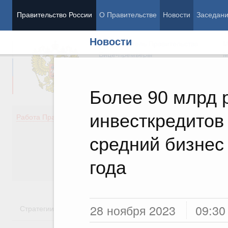
Правительство России
О Правительстве
Новости
Заседан
Новости
Председатель Правительства
М
Вице-премьеры
М
Более 90 млрд 
инвесткредитов
Демография
Занято
Работа Правительства
Здоровье
Технол
Образование
Эконом
средний бизнес
Культура
Финан
Общество
Социал
года
Государство
28 ноября 2023
09:30
Стратегии
Государственные программы
Национальн