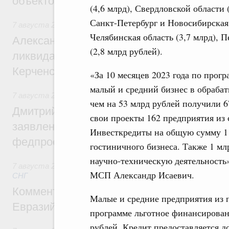
объектов
(4,6 млрд), Свердловской области 
Санкт-Петербург и Новосибирская 
7 августа 2026
,
Чрезвычайные ситуации и ликвидация их 
Челябинская область (3,7 млрд), П
Александр Козлов провёл заседание пра
(2,8 млрд рублей).
ликвидации последствий чрезвычайной с
Керченском проливе
«За 10 месяцев 2023 года по прог
малый и средний бизнес в обраба
7 августа 2026
,
Среднее профессиональное образование
чем на 53 млрд рублей получили 6
Дмитрий Чернышенко: Установлен рекорд
свои проекты 162 предприятия из
заявлений от абитуриентов колледжей и
Инвесткредиты на общую сумму 11
федпроекта «Профессионалитет»
гостиничного бизнеса. Также 1 м
научно-техническую деятельность
7 августа 2026
,
Евразийский экономический союз. Интегр
МСП Александр Исаевич.
СНГ
Комментарий Алексея Оверчука по итога
Малые и средние предприятия из 
Евразийского межправительственного со
программе льготное финансирован
рублей. Кредит предоставляется до