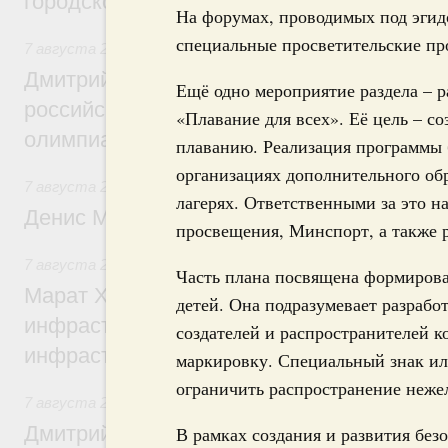
городской среды
На форумах, проводимых под эгид
специальные просветительские пр
7 августа 2026
,
Отрасль информационных технологий
Дмитрий Чернышенко и Сергей Кравцов 
Ещё одно мероприятие раздела – 
российскую сборную с победой на Межд
«Плавание для всех». Её цель – со
олимпиаде по искусственному интеллект
плаванию. Реализация программы б
организациях дополнительного обр
7 августа 2026
,
Общие вопросы промышленной политики
лагерях. Ответственными за это 
Денис Мантуров посетил Ярославскую о
просвещения, Минспорт, а также 
7 августа 2026
,
Бюджеты субъектов Федерации. Межбюд
Часть плана посвящена формиров
Марат Хуснуллин: 15 объектов спортивн
детей. Она подразумевает разрабо
инфраструктуры построили и обновили б
создателей и распространителей 
инфраструктурным кредитам
маркировку. Специальный знак ил
ограничить распространение нежел
7 августа 2026
,
Развитие сельских территорий
Дмитрий Патрушев: Синхронизация госп
В рамках создания и развития без