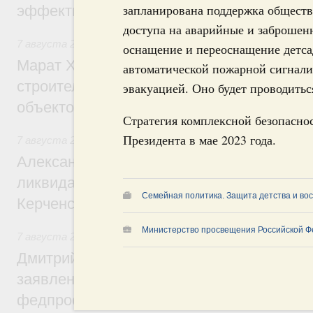
запланирована поддержка обществ
эффективность поддержки сельских тер
доступа на аварийные и заброшен
7 августа 2026
,
Экономика городов. Городская среда
оснащение и переоснащение детсад
Марат Хуснуллин: «Единый заказчик» з
автоматической пожарной сигнали
строительство и реконструкцию более 3
эвакуацией. Оно будет проводитьс
объектов
Стратегия комплексной безопаснос
Президента в мае 2023 года.
7 августа 2026
,
Чрезвычайные ситуации и ликвидация их 
Александр Козлов провёл заседание пра
ликвидации последствий чрезвычайной с
Семейная политика. Защита детства и во
Керченском проливе
Министерство просвещения Российской Ф
7 августа 2026
,
Среднее профессиональное образование
Дмитрий Чернышенко: Установлен рекорд
заявлений от абитуриентов колледжей и
федпроекта «Профессионалитет»