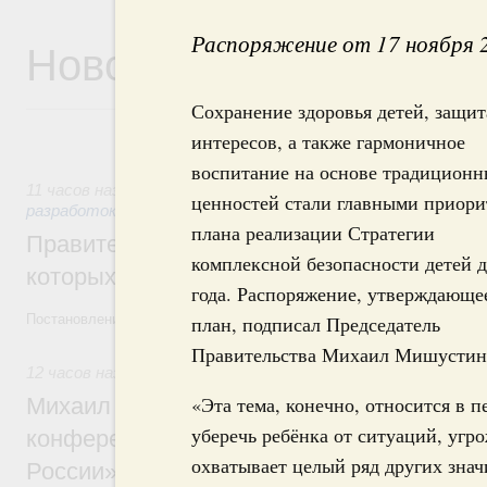
Распоряжение от 17 ноября 
Новости
Сохранение здоровья детей, защит
интересов, а также гармоничное
воспитание на основе традицион
11 часов назад
,
Государственная политика в сфере научны
ценностей стали главными приори
разработок
плана реализации Стратегии
Правительство расширило перечень пре
комплексной безопасности детей д
которых освобождаются от НДФЛ
года. Распоряжение, утверждающе
Постановление от 5 августа 2026 года №978
план, подписал Председатель
Правительства Михаил Мишустин
12 часов назад
,
Отрасль информационных технологий
«Эта тема, конечно, относится в п
Михаил Мишустин дал поручения по итог
уберечь ребёнка от ситуаций, угр
конференции «Цифровая индустрия пр
охватывает целый ряд других знач
России»