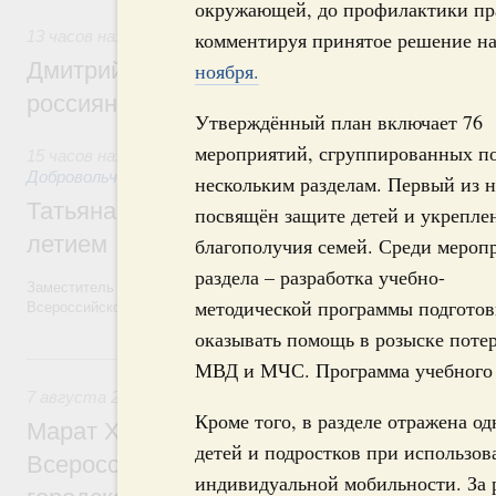
окружающей, до профилактики пр
13 часов назад
,
Спорт высших достижений и массовый сп
комментируя принятое решение н
Дмитрий Чернышенко и Михаил Дегтярёв
ноября.
россиян с Днём физкультурника
Утверждённый план включает 76
мероприятий, сгруппированных п
15 часов назад
,
Социальные инновации. Некоммерческие орг
Добровольчество и волонтёрство. Благотворительност
нескольким разделам. Первый из 
Татьяна Голикова поздравила волонтёров
посвящён защите детей и укрепл
летием
благополучия семей. Среди мероп
раздела – разработка учебно-
Заместитель Председателя Правительства Татьяна Голикова поздра
методической программы подготов
Всероссийского общественного движения «Волонтёры-медики» с 10
оказывать помощь в розыске потер
Вчера
МВД и МЧС. Программа учебного м
7 августа 2026
,
Экономика городов. Городская среда
Кроме того, в разделе отражена о
Марат Хуснуллин провёл заседание ком
детей и подростков при использов
Всероссийского конкурса лучших проект
индивидуальной мобильности. За 