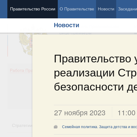
Правительство России
О Правительстве
Новости
Заседан
Новости
Председатель Правительства
М
Вице-премьеры
М
Правительство 
реализации Стр
Демография
Занято
Работа Правительства
Здоровье
Технол
Образование
Эконом
безопасности де
Культура
Финан
Общество
Социал
Государство
27 ноября 2023
11:00
Стратегии
Государственные программы
Национальн
Семейная политика. Защита детства и во