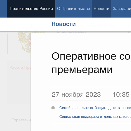
Правительство России
О Правительстве
Новости
Заседан
Новости
Председатель Правительства
М
Вице-премьеры
М
Оперативное со
премьерами
Демография
Занято
Работа Правительства
Здоровье
Технол
Образование
Эконом
Культура
Финан
Общество
Социал
27 ноября 2023
10:35
Государство
Семейная политика. Защита детства и во
Социальная поддержка отдельных катего
Стратегии
Государственные программы
Национальн