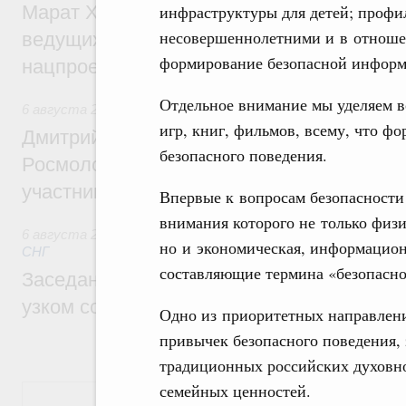
Марат Хуснуллин: Порядка 200 дорожных
инфраструктуры для детей; профи
несовершеннолетними и в отношен
ведущих к спортивным объектам, обновят
формирование безопасной информ
нацпроекту «Инфраструктура для жизни
Отдельное внимание мы уделяем во
6 августа 2026
,
Молодёжная политика
игр, книг, фильмов, всему, что ф
Дмитрий Чернышенко, Сергей Кравцов и
безопасного поведения.
Росмолодёжи Григорий Гуров поприветс
участников проекта «Кольцо открытий»
Впервые к вопросам безопасности
внимания которого не только физ
6 августа 2026
,
Евразийский экономический союз. Интегр
но и экономическая, информацион
СНГ
составляющие термина «безопасно
Заседание Евразийского межправительст
узком составе
Одно из приоритетных направлени
привычек безопасного поведения, 
традиционных российских духовно
семейных ценностей.
Показать еще