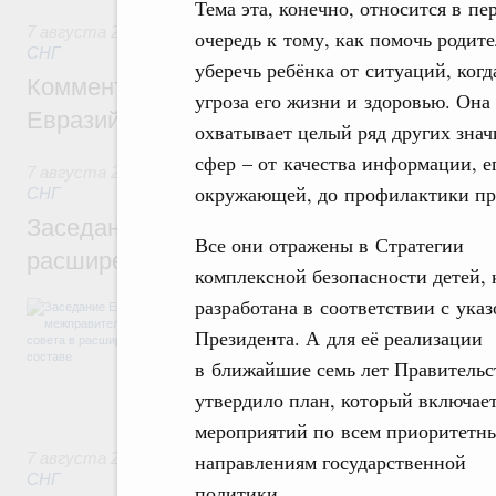
Тема эта, конечно, относится в пе
7 августа 2026
,
Евразийский экономический союз. Интегр
очередь к тому, как помочь родит
СНГ
уберечь ребёнка от ситуаций, когд
Комментарий Алексея Оверчука по итога
угроза его жизни и здоровью. Она
Евразийского межправительственного со
охватывает целый ряд других зна
сфер – от качества информации, е
7 августа 2026
,
Евразийский экономический союз. Интегр
окружающей, до профилактики п
СНГ
Заседание Евразийского межправительст
Все они отражены в Стратегии
расширенном составе
комплексной безопасности детей, 
разработана в соответствии с ука
В повестке заседания актуальные задачи 
числе совершенствование кооперации в о
Президента. А для её реализации
регулирования и администрирования, разв
в ближайшие семь лет Правительс
обеспечение продовольственной безопасн
железнодорожных перевозок, формирован
утвердило план, который включает
рынка.
мероприятий по всем приоритетн
7 августа 2026
,
Евразийский экономический союз. Интегр
направлениям государственной
СНГ
политики.