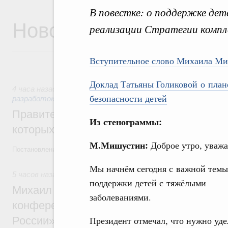
В повестке: о поддержке дет
Новости
реализации Стратегии компл
Вступительное слово Михаила М
Доклад Татьяны Голиковой о план
4 часа назад
,
Государственная политика в сфере научных 
безопасности детей
разработок
Правительство расширило перечень пре
Из стенограммы:
которых освобождаются от НДФЛ
М.Мишустин:
Доброе утро, уваж
Постановление от 5 августа 2026 года №978
Мы начнём сегодня с важной темы
5 часов назад
,
Отрасль информационных технологий
поддержки детей с тяжёлыми
Михаил Мишустин дал поручения по итог
заболеваниями.
конференции «Цифровая индустрия пр
России»
Президент отмечал, что нужно уде