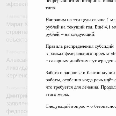
непрерывного мониторинга глюкоз
эффективность поддержки сельских тер
типа.
7 августа 2026
,
Экономика городов. Городская среда
Направим на эти цели свыше 1 мл
Марат Хуснуллин: «Единый заказчик» з
рублей на текущий год. Ещё 4,1 м
строительство и реконструкцию более 3
рублей – на следующий.
объектов
Правила распределения субсидий
7 августа 2026
,
Чрезвычайные ситуации и ликвидация их 
в рамках федерального проекта «Б
Александр Козлов провёл заседание пра
с сахарным диабетом» утверждены
ликвидации последствий чрезвычайной с
Забота о здоровье и благополучии
Керченском проливе
работы, особенно когда речь идёт
что требуется для лечения. Продо
7 августа 2026
,
Среднее профессиональное образование
этого меры.
Дмитрий Чернышенко: Установлен рекорд
заявлений от абитуриентов колледжей и
Следующий вопрос – о безопаснос
федпроекта «Профессионалитет»