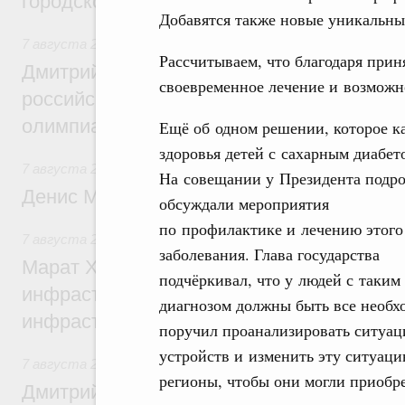
городской среды
Добавятся также новые уникальны
7 августа 2026
,
Отрасль информационных технологий
Рассчитываем, что благодаря прин
Дмитрий Чернышенко и Сергей Кравцов 
своевременное лечение и возможно
российскую сборную с победой на Межд
олимпиаде по искусственному интеллект
Ещё об одном решении, которое ка
здоровья детей с сахарным диабет
7 августа 2026
,
Общие вопросы промышленной политики
На совещании у Президента подр
Денис Мантуров посетил Ярославскую о
обсуждали мероприятия
по профилактике и лечению этого
7 августа 2026
,
Бюджеты субъектов Федерации. Межбюд
заболевания. Глава государства
Марат Хуснуллин: 15 объектов спортивн
подчёркивал, что у людей с таким
инфраструктуры построили и обновили б
диагнозом должны быть все необх
инфраструктурным кредитам
поручил проанализировать ситуац
устройств и изменить эту ситуац
7 августа 2026
,
Развитие сельских территорий
регионы, чтобы они могли приобре
Дмитрий Патрушев: Синхронизация госп