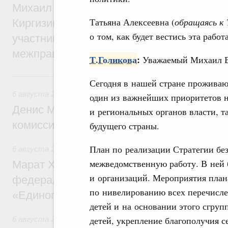
Михаил Мишустин принял участие во вст
Татьяна Алексеевна (
обращаясь к 
Киргизии Садыра Жапарова с главами де
о том, как будет вестись эта работ
участников заседания Евразийского
межправительственного совета
Т.Голикова
:
Уважаемый Михаил В
6 августа, четверг
Сегодня в нашей стране проживают
6 августа 2026
,
Общие вопросы промышленной политики
один из важнейших приоритетов 
Денис Мантуров провёл заседание Прав
и региональных органов власти, та
комиссии по промышленности
будущего страны.
План по реализации Стратегии бе
6 августа 2026
,
Регулирование в сфере строительства
межведомственную работу. В ней 
Марат Хуснуллин: Более 130 социальных
и организаций. Мероприятия план
федерального значения построено под к
по нивелированию всех перечисле
«Единого заказчика»
детей и на основании этого сгру
детей, укрепление благополучия с
6 августа 2026
,
Национальный проект «Инфраструктура д