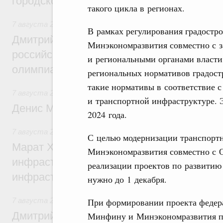
городской среды
такого цикла в регионах.
7 августа 2026
,
Отрасль информационных технологий
В рамках регулирования градостр
Дмитрий Чернышенко и Сергей Кравцов 
Минэкономразвития совместно с 
российскую сборную с победой на Межд
и региональными органами власти
олимпиаде по искусственному интеллект
региональных нормативов градост
такие нормативы в соответствие 
7 августа 2026
,
Общие вопросы промышленной политики
и транспортной инфраструктуре. 
Денис Мантуров посетил Ярославскую о
2024 года.
7 августа 2026
,
Бюджеты субъектов Федерации. Межбюд
С целью модернизации транспорт
Марат Хуснуллин: 15 объектов спортивн
Минэкономразвития совместно с 
инфраструктуры построили и обновили б
реализации проектов по развитию 
инфраструктурным кредитам
нужно до 1 декабря.
При формировании проекта федер
7 августа 2026
,
Развитие сельских территорий
Дмитрий Патрушев: Синхронизация госп
Минфину и Минэкономразвития по