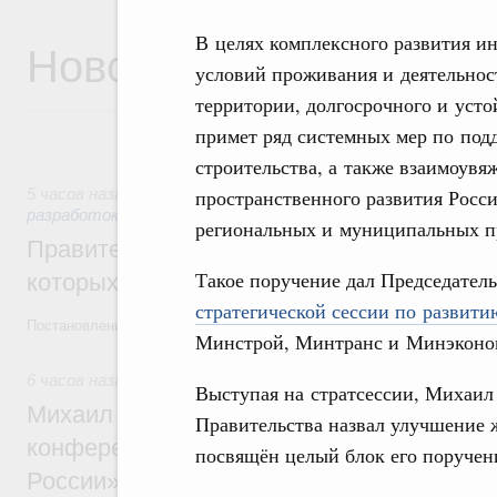
В целях комплексного развития и
Новости
условий проживания и деятельнос
территории, долгосрочного и усто
примет ряд системных мер по по
строительства, а также взаимоувя
пространственного развития Росс
5 часов назад
,
Государственная политика в сфере научных
разработок
региональных и муниципальных п
Правительство расширило перечень пре
Такое поручение дал Председате
которых освобождаются от НДФЛ
стратегической сессии по развит
Постановление от 5 августа 2026 года №978
Минстрой, Минтранс и Минэконо
6 часов назад
,
Отрасль информационных технологий
Выступая на стратсессии, Михаил
Михаил Мишустин дал поручения по итог
Правительства назвал улучшение
конференции «Цифровая индустрия пр
посвящён целый блок его поручен
России»