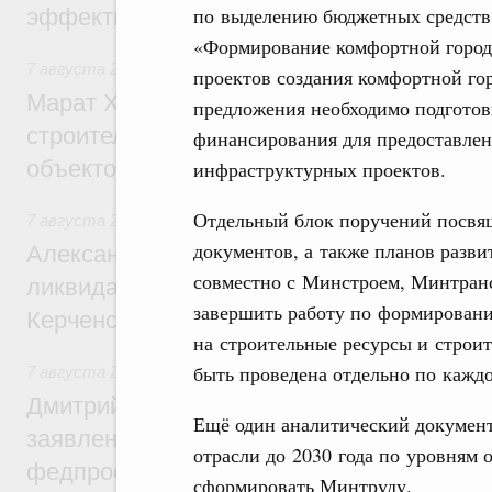
по выделению бюджетных средств 
эффективность поддержки сельских тер
«Формирование комфортной город
7 августа 2026
,
Экономика городов. Городская среда
проектов создания комфортной го
Марат Хуснуллин: «Единый заказчик» з
предложения необходимо подготови
строительство и реконструкцию более 3
финансирования для предоставлен
объектов
инфраструктурных проектов.
Отдельный блок поручений посвящ
7 августа 2026
,
Чрезвычайные ситуации и ликвидация их 
документов, а также планов разв
Александр Козлов провёл заседание пра
совместно с Минстроем, Минтран
ликвидации последствий чрезвычайной с
завершить работу по формировани
Керченском проливе
на строительные ресурсы и строит
быть проведена отдельно по кажд
7 августа 2026
,
Среднее профессиональное образование
Дмитрий Чернышенко: Установлен рекорд
Ещё один аналитический документ
заявлений от абитуриентов колледжей и
отрасли до 2030 года по уровням 
федпроекта «Профессионалитет»
сформировать Минтруду.