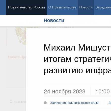
Правительство России
О Правительстве
Новости
Заседан
Новости
Председатель Правительства
М
Вице-премьеры
М
Михаил Мишусти
итогам стратеги
Демография
Занято
Работа Правительства
Здоровье
Технол
Образование
Эконом
развитию инфр
Культура
Финан
Общество
Социал
Государство
24 ноября 2023
10:00
Стратегии
Государственные программы
Национальн
Жилищная политика, рынок жилья
Д