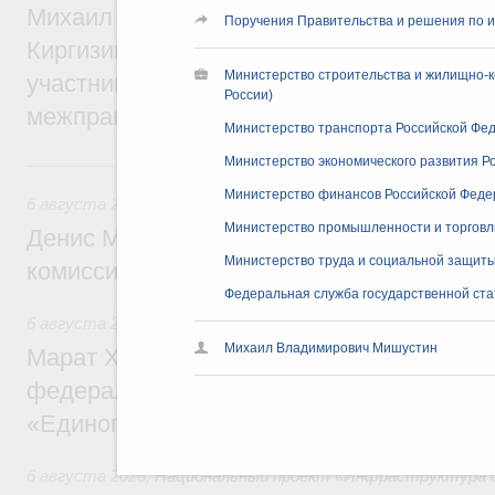
Михаил Мишустин принял участие во вст
Поручения Правительства и решения по и
Киргизии Садыра Жапарова с главами де
Министерство строительства и жилищно-к
участников заседания Евразийского
России)
межправительственного совета
Министерство транспорта Российской Фед
Министерство экономического развития Р
6 августа, четверг
Министерство финансов Российской Феде
6 августа 2026
,
Общие вопросы промышленной политики
Министерство промышленности и торговл
Денис Мантуров провёл заседание Прав
Министерство труда и социальной защиты
комиссии по промышленности
Федеральная служба государственной стат
6 августа 2026
,
Регулирование в сфере строительства
Михаил Владимирович Мишустин
Марат Хуснуллин: Более 130 социальных
федерального значения построено под к
«Единого заказчика»
6 августа 2026
,
Национальный проект «Инфраструктура д