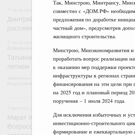
Так, Минстрою, Минтрансу, Мин
совместно с «ДОМ.РФ» необходимо
7 часов назад
,
Спорт высших достижений и массовый спо
Дмитрий Чернышенко и Михаил Дегтярёв
предложения по доработке иници
частный дом», предусмотрев доп
россиян с Днём физкультурника
жилищного строительства.
9 часов назад
,
Социальные инновации. Некоммерческие орга
Добровольчество и волонтёрство. Благотворительност
Минстрою, Минэкономразвития и
Татьяна Голикова поздравила волонтёров
проработать вопрос реализации на
летием
к оказанию мер поддержки проект
инфраструктуры в регионах стран
Заместитель Председателя Правительства Татьяна Голикова поздра
финансирования на эти цели при 
Всероссийского общественного движения «Волонтёры-медики» с 10
на 2025 год и плановый период 20
Вчера
поручения – 1 июля 2024 года.
7 августа 2026
,
Экономика городов. Городская среда
Для исключения избыточных и ус
Марат Хуснуллин провёл заседание ком
инвестиционно-строительного ци
Всероссийского конкурса лучших проект
формирование и ежеквартальную 