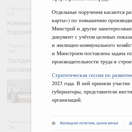
7 августа 2026
,
Евразийский экономический союз. Интегр
Отдельные поручения касаются ра
СНГ
карты») по повышению производит
Комментарий Алексея Оверчука по итога
Минстрой и другие заинтересован
Евразийского межправительственного со
документ с учётом целевых показа
и жилищно-коммунального хозяйств
7 августа 2026
,
Евразийский экономический союз. Интегр
СНГ
и Минстроем поставлена задача по
Заседание Евразийского межправительст
производительности труда в строи
расширенном составе
Стратегическая сессия по развит
В повестке заседания актуальные задачи 
2023 года. В ней приняли участи
числе совершенствование кооперации в о
губернаторы, представители инст
регулирования и администрирования, разв
обеспечение продовольственной безопасн
организаций.
железнодорожных перевозок, формирован
рынка.
7 августа 2026
,
Евразийский экономический союз. Интегр
Жилищная политика, рынок жилья
Д
СНГ