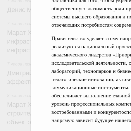
наставника для того, чтобы укреп
7 часов назад
,
Общие вопросы промышленной политики
общественную значимость роли пр
Денис Мантуров посетил Ярославскую о
системы высшего образования и п
7 часов назад
,
Бюджеты субъектов Федерации. Межбюдже
отвечающих потребностям совреме
Марат Хуснуллин: 15 объектов спортивн
Правительство уделяет этому нап
инфраструктуры построили и обновили б
реализуются национальный проект
инфраструктурным кредитам
академического лидерства «Приор
исследовательской деятельности, 
7 часов назад
,
Развитие сельских территорий
лабораторий, технопарков и бизне
Дмитрий Патрушев: Синхронизация госп
педагогические инновации, акти
эффективность поддержки сельских тер
коммуникационные инструменты. 
обеспечивает выполнение главной
8 часов назад
,
Экономика городов. Городская среда
уровень профессиональных компет
Марат Хуснуллин: «Единый заказчик» з
востребованными и конкурентосп
строительство и реконструкцию более 3
напрямую зависит будущее нашего 
объектов