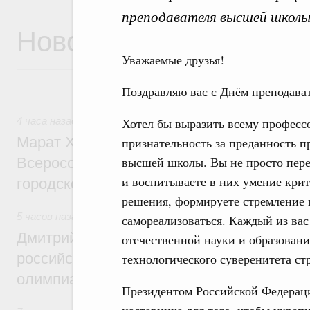
преподавателя высшей школы
Новости
Уважаемые друзья!
Поздравляю вас с Днём преподава
4 часа назад
,
Экономика городов. Городская среда
Хотел бы выразить всему професс
Марат Хуснуллин провёл заседание ком
признательность за преданность 
высшей школы. Вы не просто пере
Всероссийского конкурса лучших проект
и воспитываете в них умение кри
городской среды
решения, формируете стремление 
5 часов назад
,
Отрасль информационных технологий
самореализоваться. Каждый из вас
Дмитрий Чернышенко и Сергей Кравцов 
отечественной науки и образовани
российскую сборную с победой на Межд
технологического суверенитета ст
олимпиаде по искусственному интеллект
Президентом Российской Федераци