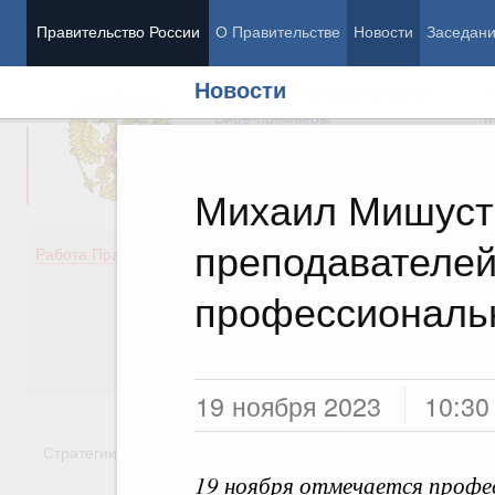
Правительство России
О Правительстве
Новости
Заседан
Новости
Председатель Правительства
М
Вице-премьеры
М
Михаил Мишуст
преподавателе
Демография
Занято
Работа Правительства
Здоровье
Технол
Образование
Эконом
профессиональ
Культура
Финан
Общество
Социал
Государство
19 ноября 2023
10:30
Стратегии
Государственные программы
Национальн
19 ноября отмечается профе