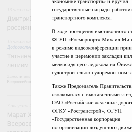
экономике транспорта» и вручил
государственные награды работни
13 часов назад
,
Спорт высших достижений и массовый сп
транспортного комплекса.
Дмитрий Чернышенко и Михаил Дегтярёв
россиян с Днём физкультурника
В ходе посещения выставочного с
ФГУП «Росморпорт» Михаил Ми
15 часов назад
,
Социальные инновации. Некоммерческие орг
в режиме видеоконференции прин
Добровольчество и волонтёрство. Благотворительност
участие в церемонии закладки кил
Татьяна Голикова поздравила волонтёров
мелкосидящего ледокола на Онеж
летием
судостроительно-судоремонтном за
Заместитель Председателя Правительства Татьяна Голикова поздра
Всероссийского общественного движения «Волонтёры-медики» с 10
Также Председатель Правительств
ознакомился с выставочными сте
Вчера
ОАО «Российские железные дорог
7 августа 2026
,
Экономика городов. Городская среда
ФГКУ «Росгранстрой», ФГУП
Марат Хуснуллин провёл заседание ком
«Государственная корпорация
Всероссийского конкурса лучших проект
по организации воздушного движ