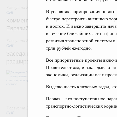
7 августа 2026
,
Евразийский экономический союз. Интегр
В условиях формирования нового 
СНГ
быстро перестроить внешнюю торг
Комментарий Алексея Оверчука по итога
и восток. И важно завершить нача
Евразийского межправительственного со
в течение ближайших лет на фин
развития транспортной системы в
7 августа 2026
,
Евразийский экономический союз. Интегр
СНГ
трлн рублей ежегодно.
Заседание Евразийского межправительст
Все приоритетные проекты включ
расширенном составе
Правительством, и закладывают з
В повестке заседания актуальные задачи 
экономики, реализации всех проек
числе совершенствование кооперации в о
регулирования и администрирования, разв
Выделю шесть ключевых задач, ко
обеспечение продовольственной безопасн
железнодорожных перевозок, формирован
рынка.
Первая – это поступательное нар
транспортно-логистических корид
7 августа 2026
,
Евразийский экономический союз. Интегр
СНГ