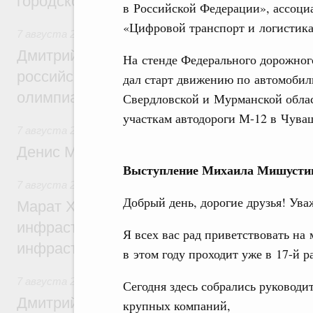
городской среды
в Российской Федерации», ассоци
«Цифровой транспорт и логистика
7 августа 2026
,
Отрасль информационных технологий
Дмитрий Чернышенко и Сергей Кравцов 
На стенде Федерального дорожно
российскую сборную с победой на Межд
дал старт движению по автомобиль
олимпиаде по искусственному интеллект
Свердловской и Мурманской облас
участкам автодороги М-12 в Чува
7 августа 2026
,
Общие вопросы промышленной политики
Денис Мантуров посетил Ярославскую о
Выступление Михаила Мишустин
7 августа 2026
,
Бюджеты субъектов Федерации. Межбюд
Добрый день, дорогие друзья! Ува
Марат Хуснуллин: 15 объектов спортивн
инфраструктуры построили и обновили б
Я всех вас рад приветствовать н
инфраструктурным кредитам
в этом году проходит уже в 17-й ра
7 августа 2026
,
Развитие сельских территорий
Сегодня здесь собрались руководи
Дмитрий Патрушев: Синхронизация госп
крупных компаний,