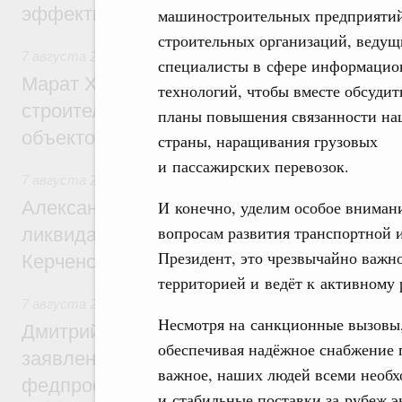
эффективность поддержки сельских тер
машиностроительных предприятий
строительных организаций, ведущ
7 августа 2026
,
Экономика городов. Городская среда
специалисты в сфере информаци
Марат Хуснуллин: «Единый заказчик» з
технологий, чтобы вместе обсудит
строительство и реконструкцию более 3
планы повышения связанности на
объектов
страны, наращивания грузовых
и пассажирских перевозок.
7 августа 2026
,
Чрезвычайные ситуации и ликвидация их 
Александр Козлов провёл заседание пра
И конечно, уделим особое вниман
вопросам развития транспортной 
ликвидации последствий чрезвычайной с
Президент, это чрезвычайно важно
Керченском проливе
территорией и ведёт к активному
7 августа 2026
,
Среднее профессиональное образование
Несмотря на санкционные вызовы,
Дмитрий Чернышенко: Установлен рекорд
обеспечивая надёжное снабжение п
заявлений от абитуриентов колледжей и
важное, наших людей всеми необх
федпроекта «Профессионалитет»
и стабильные поставки за рубеж 