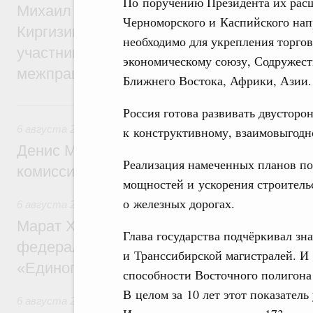
По поручению Президента их расш
Михаил Мишустин принял участие во вст
Черноморского и Каспийского нап
Киргизии Садыра Жапарова с главами де
необходимо для укрепления торго
участников заседания Евразийского
экономическому союзу, Содружест
межправительственного совета
Ближнего Востока, Африки, Азии.
6 августа, четверг
Россия готова развивать двусторо
6 августа 2026
,
Общие вопросы промышленной политики
к конструктивному, взаимовыгодн
Денис Мантуров провёл заседание Прав
Реализация намеченных планов по
комиссии по промышленности
мощностей и ускорения строитель
о железных дорогах.
6 августа 2026
,
Регулирование в сфере строительства
Марат Хуснуллин: Более 130 социальных
Глава государства подчёркивал зн
федерального значения построено под к
и Транссибирской магистралей. И
«Единого заказчика»
способности Восточного полигона 
В целом за 10 лет этот показатель
6 августа 2026
,
Национальный проект «Инфраструктура д