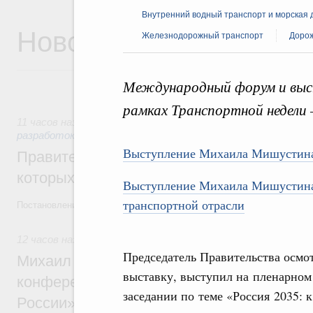
Внутренний водный транспорт и морская 
Новости
Железнодорожный транспорт
Дорож
Международный форум и выст
рамках Транспортной недели –
11 часов назад
,
Государственная политика в сфере научны
разработок
Выступление Михаила Мишустина
Правительство расширило перечень пре
которых освобождаются от НДФЛ
Выступление Михаила Мишустина
транспортной отрасли
Постановление от 5 августа 2026 года №978
12 часов назад
,
Отрасль информационных технологий
Председатель Правительства осмо
Михаил Мишустин дал поручения по итог
выставку, выступил на пленарном
конференции «Цифровая индустрия пр
заседании по теме «Россия 2035: 
России»