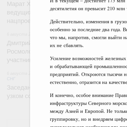
И в текущем – достигнет 173 млн
Марат Хуснуллин: Порядка 200 дорожных
десятилетия он превысит 210 млн 
ведущих к спортивным объектам, обновят
нацпроекту «Инфраструктура для жизни
Действительно, изменения в грузо
особенно за последние два года. 
6 августа 2026
,
Молодёжная политика
что мы, напротив, смогли выйти 
Дмитрий Чернышенко, Сергей Кравцов и
их не сбавлять.
Росмолодёжи Григорий Гуров поприветс
Усиление возможностей железных 
участников проекта «Кольцо открытий»
и обрабатывающей промышленност
предприятий. Откроются тысячи н
6 августа 2026
,
Евразийский экономический союз. Интегр
СНГ
естественно, отразится на качеств
Заседание Евразийского межправительст
И конечно, особое внимание Прав
узком составе
инфраструктуры Северного морско
между Азией и Европой. Не толь
группировку, но и внедряем цифр
Показать еще
судовладельцев необходимыми дан