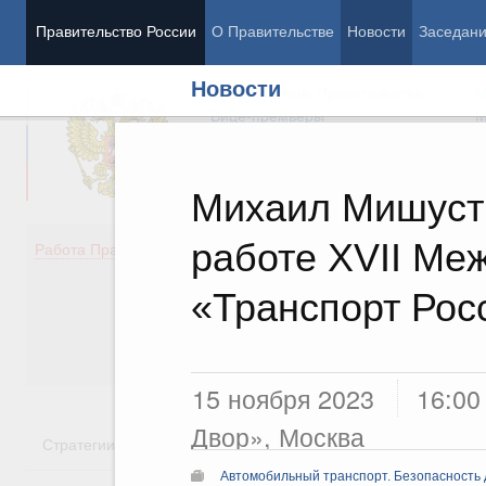
Правительство России
О Правительстве
Новости
Заседан
Новости
Председатель Правительства
М
Вице-премьеры
М
Михаил Мишусти
работе XVII Ме
Демография
Занято
Работа Правительства
Здоровье
Технол
Образование
Эконом
«Транспорт Рос
Культура
Финан
Общество
Социал
Государство
15 ноября 2023
16:00
Двор», Москва
Стратегии
Государственные программы
Национальн
Автомобильный транспорт. Безопасность