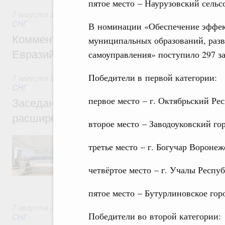
пятое место – Наурузовский сельс
7 августа 2026
,
Евразийский экономический союз. Интегр
СНГ
В номинации «Обеспечение эффек
Комментарий Алексея Оверчука по итога
муниципальных образований, разв
самоуправления» поступило 297 за
Евразийского межправительственного со
Победители в первой категории:
7 августа 2026
,
Евразийский экономический союз. Интегр
СНГ
первое место – г. Октябрьский Ре
Заседание Евразийского межправительст
расширенном составе
второе место – Заводоуковский го
В повестке заседания актуальные задачи 
третье место – г. Богучар Воронеж
числе совершенствование кооперации в о
регулирования и администрирования, разв
обеспечение продовольственной безопасн
четвёртое место – г. Учалы Респу
железнодорожных перевозок, формирован
рынка.
пятое место – Бутурлиновское гор
7 августа 2026
,
Евразийский экономический союз. Интегр
Победители во второй категории:
СНГ