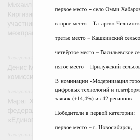
Михаил Мишустин принял участие во вст
первое место – село Омми Хабаров
Киргизии Садыра Жапарова с главами де
второе место – Татарско-Челнинск
участников заседания Евразийского
межправительственного совета
третье место – Кашкинский сельс
6 августа, четверг
четвёртое место – Васильевское с
6 августа 2026
,
Общие вопросы промышленной политики
пятое место – Прилужский сельсов
Денис Мантуров провёл заседание Прав
комиссии по промышленности
В номинации «Модернизация город
цифровых технологий и платформ
6 августа 2026
,
Регулирование в сфере строительства
заявок (+14,4%) из 42 регионов.
Марат Хуснуллин: Более 130 социальных
федерального значения построено под к
Победители в первой категории:
«Единого заказчика»
первое место – г. Новосибирск,
6 августа 2026
,
Национальный проект «Инфраструктура д