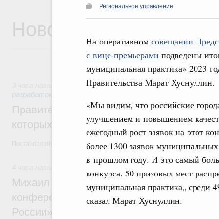
Региональное управление
Новости
На оперативном
совещании Предс
с вице-премьерами
подведены ито
муниципальная практика» 2023 го
Правительства Марат Хуснуллин.
3 часа назад
,
Государственная политика в сфере научных 
разработок
«Мы видим, что российские города
Правительство расширило перечень пре
улучшением и повышением качеств
которых освобождаются от НДФЛ
ежегодный рост заявок на этот кон
более 1300 заявок муниципальных
Постановление от 5 августа 2026 года №978
в прошлом году. И это самый боль
4 часа назад
,
Отрасль информационных технологий
конкурса. 50 призовых мест расп
Михаил Мишустин дал поручения по итог
муниципальная практика„ среди 4
конференции «Цифровая индустрия пр
сказал Марат Хуснуллин.
России»