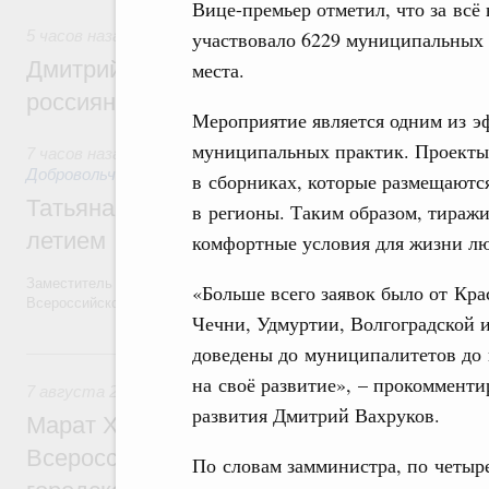
Вице-премьер отметил, что за всё 
участвовало 6229 муниципальных 
5 часов назад
,
Спорт высших достижений и массовый спо
Дмитрий Чернышенко и Михаил Дегтярёв
места.
россиян с Днём физкультурника
Мероприятие является одним из 
муниципальных практик. Проекты
7 часов назад
,
Социальные инновации. Некоммерческие орга
Добровольчество и волонтёрство. Благотворительност
в сборниках, которые размещаютс
Татьяна Голикова поздравила волонтёров
в регионы. Таким образом, тираж
летием
комфортные условия для жизни лю
Заместитель Председателя Правительства Татьяна Голикова поздра
«Больше всего заявок было от Кра
Всероссийского общественного движения «Волонтёры-медики» с 10
Чечни, Удмуртии, Волгоградской и
доведены до муниципалитетов до к
Вчера
на своё развитие», – прокоммент
7 августа 2026
,
Экономика городов. Городская среда
развития Дмитрий Вахруков.
Марат Хуснуллин провёл заседание ком
Всероссийского конкурса лучших проект
По словам замминистра, по четыр