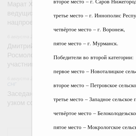
второе место – г. Саров Нижегоро
Марат Хуснуллин: Порядка 200 дорожных
ведущих к спортивным объектам, обновят
третье место – г. Иннополис Респ
нацпроекту «Инфраструктура для жизни
четвёртое место – г. Воронеж,
6 августа 2026
,
Молодёжная политика
пятое место – г. Мурманск.
Дмитрий Чернышенко, Сергей Кравцов и
Росмолодёжи Григорий Гуров поприветс
Победители во второй категории:
участников проекта «Кольцо открытий»
первое место – Новоталицкое сель
6 августа 2026
,
Евразийский экономический союз. Интегр
второе место – Петровское сельск
СНГ
Заседание Евразийского межправительст
третье место – Западное сельское 
узком составе
четвёртое место – Белоколодезьск
пятое место – Мокрологское сельс
Показать еще