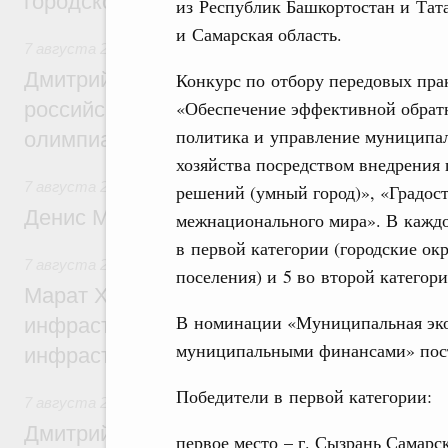
городской среды
из Республик Башкортостан и Тата
и Самарская область.
7 августа 2026
,
Отрасль информационных технологий
Дмитрий Чернышенко и Сергей Кравцов 
Конкурс по отбору передовых пра
«Обеспечение эффективной обрат
российскую сборную с победой на Межд
политика и управление муниципа
олимпиаде по искусственному интеллект
хозяйства посредством внедрени
7 августа 2026
,
Общие вопросы промышленной политики
решений (умный город)», «Градос
Денис Мантуров посетил Ярославскую о
межнационального мира». В каждо
в первой категории (городские ок
7 августа 2026
,
Бюджеты субъектов Федерации. Межбюд
поселения) и 5 во второй категори
Марат Хуснуллин: 15 объектов спортивн
В номинации «Муниципальная эко
инфраструктуры построили и обновили б
муниципальными финансами» посту
инфраструктурным кредитам
Победители в первой категории:
7 августа 2026
,
Развитие сельских территорий
Дмитрий Патрушев: Синхронизация госп
первое место – г. Сызрань Самарс