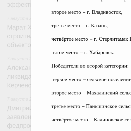
эффективность поддержки сельских тер
второе место – г. Владивосток,
7 августа 2026
,
Экономика городов. Городская среда
третье место – г. Казань,
Марат Хуснуллин: «Единый заказчик» з
строительство и реконструкцию более 3
четвёртое место – г. Стерлитамак
объектов
пятое место – г. Хабаровск.
7 августа 2026
,
Чрезвычайные ситуации и ликвидация их 
Победители во второй категории:
Александр Козлов провёл заседание пра
ликвидации последствий чрезвычайной с
первое место – сельское поселени
Керченском проливе
второе место – Махалинский сельс
7 августа 2026
,
Среднее профессиональное образование
третье место – Паньшинское сельс
Дмитрий Чернышенко: Установлен рекорд
заявлений от абитуриентов колледжей и
четвёртое место – Калиновское се
федпроекта «Профессионалитет»