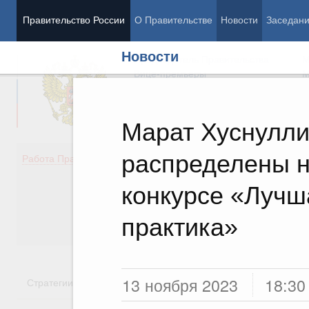
Правительство России
О Правительстве
Новости
Заседан
Новости
Председатель Правительства
М
Вице-премьеры
М
Марат Хуснулли
распределены н
Демография
Занято
Работа Правительства
Здоровье
Технол
Образование
Эконом
конкурсе «Лучш
Культура
Финан
Общество
Социал
практика»
Государство
13 ноября 2023
18:30
Стратегии
Государственные программы
Национальн