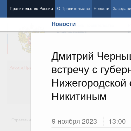
Правительство России
О Правительстве
Новости
Заседан
Новости
Председатель Правительства
М
Вице-премьеры
М
Дмитрий Черны
встречу с губе
Демография
Занято
Работа Правительства
Здоровье
Технол
Образование
Эконом
Нижегородской 
Культура
Финан
Общество
Социал
Никитиным
Государство
9 ноября 2023
13:00
Стратегии
Государственные программы
Национальн