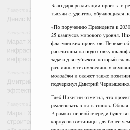
Благодаря реализации проекта в р
7 августа 2026
,
Общие вопросы промышленной политики
тысячи студентов, обучающихся п
Денис Мантуров посетил Ярославскую о
«По поручению Президента к 2030
7 августа 2026
,
Бюджеты субъектов Федерации. Межбюд
25 кампусов мирового уровня. Ни
Марат Хуснуллин: 15 объектов спортивн
флагманских проектов. Первые объ
инфраструктуры построили и обновили б
рассчитаны на подготовку квалиф
инфраструктурным кредитам
задача для субъекта, который сла
различных технологичных компани
7 августа 2026
,
Развитие сельских территорий
молодёжи и окажет также позитивн
Дмитрий Патрушев: Синхронизация госп
подчеркнул Дмитрий Чернышенко
эффективность поддержки сельских тер
Глеб Никитин отметил, что проек
реализовать в пять этапов. Общая
7 августа 2026
,
Экономика городов. Городская среда
Марат Хуснуллин: «Единый заказчик» з
В рамках первой очереди будет в
корпусов гостиницы для более чем
строительство и реконструкцию более 3
предполагают строительство двух 