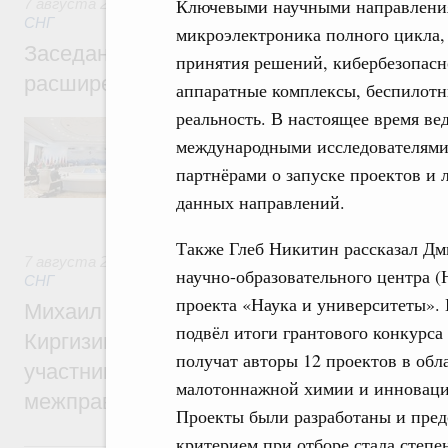
Ключевыми научными направления
7 августа 2026
,
Евразийский экономический союз. Интегр
СНГ
микроэлектроника полного цикла
Заседание Евразийского межправительст
принятия решений, кибербезопас
расширенном составе
аппаратные комплексы, беспилотн
реальность. В настоящее время ве
В повестке заседания актуальные задачи 
числе совершенствование кооперации в о
международными исследователями
регулирования и администрирования, разв
партнёрами о запуске проектов и 
обеспечение продовольственной безопасн
железнодорожных перевозок, формирован
данных направлений.
рынка.
Также Глеб Никитин рассказал Д
7 августа 2026
,
Евразийский экономический союз. Интегр
научно-образовательного центра (
СНГ
проекта «Наука и университеты».
Михаил Мишустин принял участие во вст
подвёл итоги грантового конкурса
Киргизии Садыра Жапарова с главами де
получат авторы 12 проектов в обл
участников заседания Евразийского
малотоннажной химии и инноваци
межправительственного совета
Проекты были разработаны и пред
критерием при отборе стала степе
6 августа, четверг