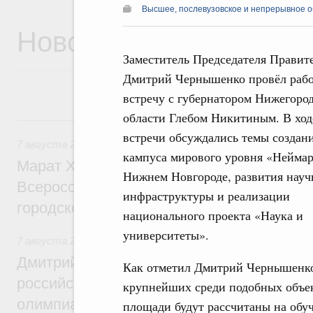
Высшее, послевузовское и непрерывное 
Новости
Заместитель Председателя Правит
Дмитрий Чернышенко провёл раб
встречу с губернатором Нижегоро
области Глебом Никитиным. В ход
7 августа, пятница
встречи обсуждались темы создан
7 августа 2026
,
Экономика городов. Городская среда
кампуса мирового уровня «Неймар
Марат Хуснуллин провёл заседание ком
Нижнем Новгороде, развития науч
Всероссийского конкурса лучших проект
инфраструктуры и реализации
городской среды
национального проекта «Наука и
университеты».
7 августа 2026
,
Отрасль информационных технологий
Дмитрий Чернышенко и Сергей Кравцов 
Как отметил Дмитрий Чернышенко,
российскую сборную с победой на Межд
крупнейших среди подобных объек
олимпиаде по искусственному интеллект
площади будут рассчитаны на обуч