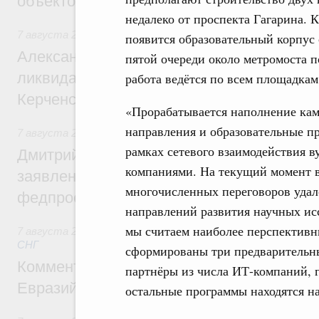
объектов
недалеко от проспекта Гагарина. К
7 августа 2026
,
Чрезвычайные ситуации и ликвидация их 
появится образовательный корпус
Александр Козлов провёл заседание пра
пятой очереди около метромоста 
ликвидации последствий чрезвычайной с
работа ведётся по всем площадкам
Керченском проливе
«Прорабатывается наполнение кам
направления и образовательные п
7 августа 2026
,
Среднее профессиональное образование
рамках сетевого взаимодействия в
Дмитрий Чернышенко: Установлен рекорд
компаниями. На текущий момент в
заявлений от абитуриентов колледжей и
многочисленных переговоров удал
федпроекта «Профессионалитет»
направлений развития научных ис
мы считаем наиболее перспективн
7 августа 2026
,
Евразийский экономический союз. Интегр
СНГ
сформированы три предварительн
Комментарий Алексея Оверчука по итога
партнёры из числа ИТ-компаний, 
Евразийского межправительственного со
остальные программы находятся на