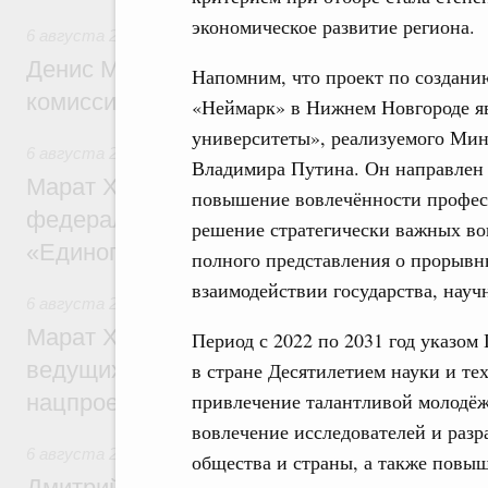
экономическое развитие региона.
6 августа 2026
,
Общие вопросы промышленной политики
Денис Мантуров провёл заседание Прав
Напомним, что проект по создани
комиссии по промышленности
«Неймарк» в Нижнем Новгороде яв
университеты», реализуемого Ми
6 августа 2026
,
Регулирование в сфере строительства
Владимира Путина. Он направлен 
Марат Хуснуллин: Более 130 социальных
повышение вовлечённости профес
федерального значения построено под к
решение стратегически важных во
«Единого заказчика»
полного представления о прорывн
взаимодействии государства, науч
6 августа 2026
,
Национальный проект «Инфраструктура д
Марат Хуснуллин: Порядка 200 дорожных
Период с 2022 по 2031 год указо
ведущих к спортивным объектам, обновят
в стране Десятилетием науки и те
привлечение талантливой молодёж
нацпроекту «Инфраструктура для жизни
вовлечение исследователей и раз
6 августа 2026
,
Молодёжная политика
общества и страны, а также повы
Дмитрий Чернышенко, Сергей Кравцов и