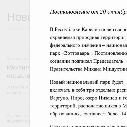
Постановление от 20 октябр
Новости
В Республике Карелия появится о
охраняемая природная территория
федерального значения – национа
9 августа, воскресенье
парк «Воттоваара». Постановление
9 августа 2026
,
Регулирование в сфере строительства
создании подписал Председатель
Михаил Мишустин поздравил работников
Правительства Михаил Мишустин
отрасли с профессиональным празднико
Новый национальный парк будет
9 августа 2026 года отмечается профессиональный праздник –
включать в себя три отдельно рас
строителя.
Варгуно, Пиро; озеро Пизанец и г
территорий, располагающихся в 
8 августа, суббота
образованиях, составляет более 14 
8 августа 2026
,
Государственная политика в сфере научны
разработок
Создание национального парка да