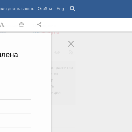
ная деятельность
Отчёты
Eng
 комиссии
Обращения
нам
влена
Региональное развитие
да
Дальний Восток
вязь
Россия и мир
Безопасность
сть
Право и юстиция
яйство