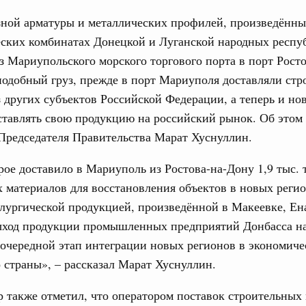
зной арматуры и металлических профилей, произведённы
ских комбинатах Донецкой и Луганской народных респу
з Мариупольского морского торгового порта в порт Рост
одобный груз, прежде в порт Мариуполя доставляли стр
 других субъектов Российской Федерации, а теперь и но
Кален
ставлять свою продукцию на российский рынок. Об этом
е научных исследований и разработок
нь премий, лауреаты которых освобождаются
Председателя Правительства Марат Хуснуллин.
ПН
рое доставило в Мариуполь из Ростова-на-Дону 1,9 тыс. 
978
 материалов для восстановления объектов в новых регио
лургической продукцией, произведённой в Макеевке, Ен
огий
3
по итогам XI конференции «Цифровая
ыход продукции промышленных предприятий Донбасса н
»
10
 очередной этап интеграции новых регионов в экономиче
 страны», – рассказал Марат Хуснуллин.
ссовый спорт
17
гтярёв поздравили россиян с Днём
 также отметил, что оператором поставок строительных
24