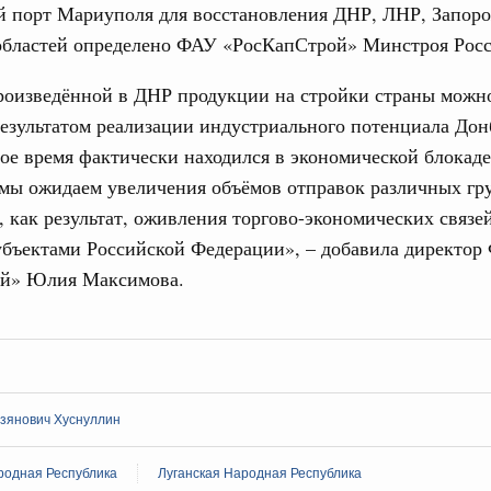
й порт Мариуполя для восстановления ДНР, ЛНР, Запор
ческие организации. Добровольчество и волонтёрство.
областей определено ФАУ «РосКапСтрой» Минстроя Росс
31
онтёров-медиков с 10-летием
роизведённой в ДНР продукции на стройки страны можно
а Татьяна Голикова поздравила участников
С помощь
зультатом реализации индустриального потенциала Дон
 «Волонтёры-медики» с 10-летним юбилеем.
осуществ
ое время фактически находился в экономической блокаде
Для поиск
Вчера
сервисо
мы ожидаем увеличения объёмов отправок различных гру
 как результат, оживления торгово-экономических связе
реда
Выбра
ие комиссии Всероссийского конкурса лучших
убъектами Российской Федерации», – добавила директор
пери
ды
й» Юлия Максимова.
Архи
ологий
авцов поздравили российскую сборную с
иаде по искусственному интеллекту
Подпи
политики
зянович Хуснуллин
скую область
Ежеднев
родная Республика
Луганская Народная Республика
Email
и. Межбюджетные отношения