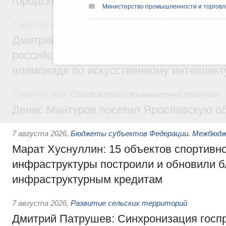
городской среды
Министерство промышленности и торговл
7 августа 2026
,
Отрасль информационных технологий
Дмитрий Чернышенко и Сергей Кравцов 
российскую сборную с победой на Межд
олимпиаде по искусственному интеллект
7 августа 2026
,
Общие вопросы промышленной политики
Денис Мантуров посетил Ярославскую о
7 августа 2026
,
Бюджеты субъектов Федерации. Межбюд
Марат Хуснуллин: 15 объектов спортивн
инфраструктуры построили и обновили б
инфраструктурным кредитам
7 августа 2026
,
Развитие сельских территорий
Дмитрий Патрушев: Синхронизация госп