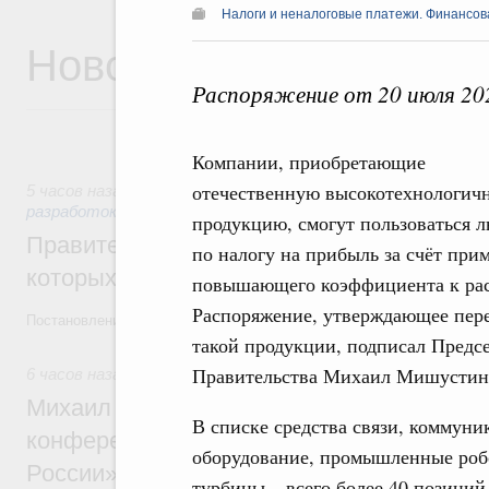
Налоги и неналоговые платежи. Финансова
Новости
Распоряжение от 20 июля 20
Компании, приобретающие
отечественную высокотехнологич
5 часов назад
,
Государственная политика в сфере научных
разработок
продукцию, смогут пользоваться л
Правительство расширило перечень пре
по налогу на прибыль за счёт при
которых освобождаются от НДФЛ
повышающего коэффициента к рас
Распоряжение, утверждающее пер
Постановление от 5 августа 2026 года №978
такой продукции, подписал Предс
Правительства Михаил Мишустин
6 часов назад
,
Отрасль информационных технологий
Михаил Мишустин дал поручения по итог
В списке средства связи, коммуни
конференции «Цифровая индустрия пр
оборудование, промышленные робо
России»
турбины – всего более 40 позиций