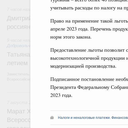
учитывать расходы по налогу на
7 часов назад
,
Спорт высших достижений и массовый спо
Дмитрий Чернышенко и Михаил Дегтярёв
Право на применение такой льгот
россиян с Днём физкультурника
апреле 2023 года. Перечень проду
норм этого закона.
9 часов назад
,
Социальные инновации. Некоммерческие орга
Добровольчество и волонтёрство. Благотворительност
Предоставление льготы позволит 
Татьяна Голикова поздравила волонтёров
высокотехнологичной продукции 
летием
модернизацией производства.
Заместитель Председателя Правительства Татьяна Голикова поздра
Подписанное постановление необ
Всероссийского общественного движения «Волонтёры-медики» с 10
Президента Федеральному Собранию
Вчера
2023 года.
7 августа 2026
,
Экономика городов. Городская среда
Марат Хуснуллин провёл заседание ком
Налоги и неналоговые платежи. Финансова
Всероссийского конкурса лучших проект