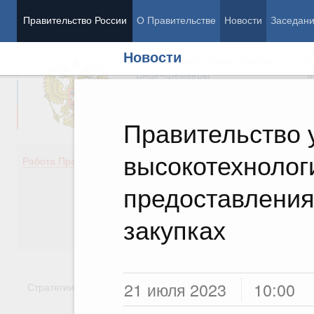
Правительство России
О Правительстве
Новости
Заседан
Новости
Председатель Правительства
М
Вице-премьеры
М
Правительство 
высокотехнолог
Демография
Занято
Работа Правительства
Здоровье
Технол
Образование
Эконом
предоставления
Культура
Финан
Общество
Социал
закупках
Государство
21 июля 2023
10:00
Стратегии
Государственные программы
Национальн