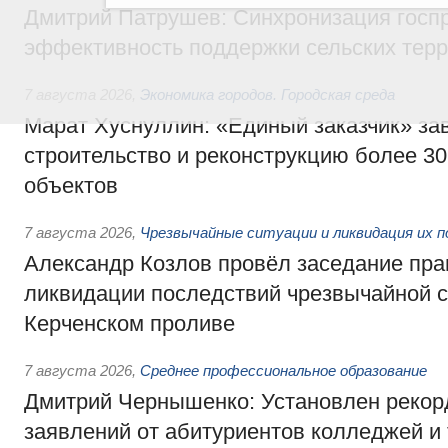
Дмитрий Патрушев: Синхронизация госп
эффективность поддержки сельских тер
7 августа 2026
,
Экономика городов. Городская среда
Марат Хуснуллин: «Единый заказчик» з
строительство и реконструкцию более 3
объектов
7 августа 2026
,
Чрезвычайные ситуации и ликвидация их 
Александр Козлов провёл заседание пра
ликвидации последствий чрезвычайной с
Керченском проливе
7 августа 2026
,
Среднее профессиональное образование
Дмитрий Чернышенко: Установлен рекорд
заявлений от абитуриентов колледжей и