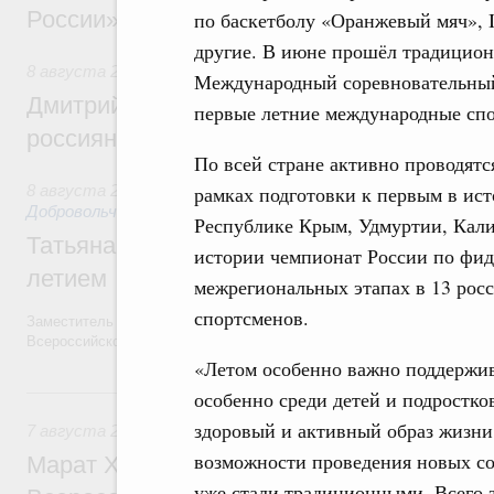
России»
по баскетболу «Оранжевый мяч», 
другие. В июне прошёл традицион
8 августа 2026
,
Спорт высших достижений и массовый сп
Международный соревновательный
Дмитрий Чернышенко и Михаил Дегтярёв
первые летние международные сп
россиян с Днём физкультурника
По всей стране активно проводят
рамках подготовки к первым в ис
8 августа 2026
,
Социальные инновации. Некоммерческие ор
Добровольчество и волонтёрство. Благотворительност
Республике Крым, Удмуртии, Кали
Татьяна Голикова поздравила волонтёров
истории чемпионат России по фидж
летием
межрегиональных этапах в 13 росс
спортсменов.
Заместитель Председателя Правительства Татьяна Голикова поздра
Всероссийского общественного движения «Волонтёры-медики» с 10
«Летом особенно важно поддержив
7 августа, пятница
особенно среди детей и подростко
здоровый и активный образ жизни
7 августа 2026
,
Экономика городов. Городская среда
возможности проведения новых со
Марат Хуснуллин провёл заседание ком
уже стали традиционными. Всего з