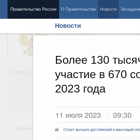
Правительство России
О Правительстве
Новости
Заседан
Новости
Председатель Правительства
М
Вице-премьеры
М
Более 130 тыся
участие в 670 
Демография
Занято
Работа Правительства
Здоровье
Технол
Образование
Эконом
2023 года
Культура
Финан
Общество
Социал
Государство
11 июля 2023
09:30
Стратегии
Государственные программы
Национальн
Спорт высших достижений и массовый сп