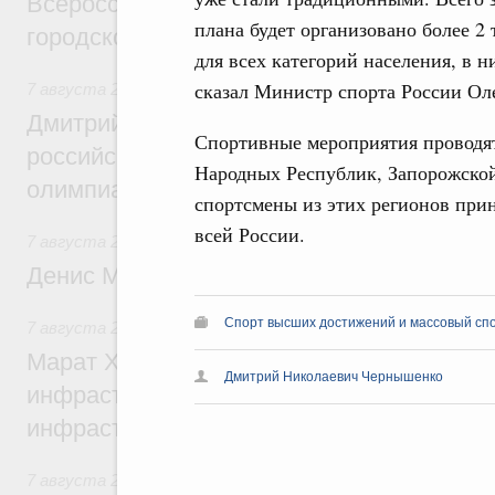
Всероссийского конкурса лучших проект
плана будет организовано более 2
городской среды
для всех категорий населения, в н
сказал Министр спорта России Ол
7 августа 2026
,
Отрасль информационных технологий
Дмитрий Чернышенко и Сергей Кравцов 
Спортивные мероприятия проводят
российскую сборную с победой на Межд
Народных Республик, Запорожской
олимпиаде по искусственному интеллект
спортсмены из этих регионов при
всей России.
7 августа 2026
,
Общие вопросы промышленной политики
Денис Мантуров посетил Ярославскую о
Спорт высших достижений и массовый сп
7 августа 2026
,
Бюджеты субъектов Федерации. Межбюд
Марат Хуснуллин: 15 объектов спортивн
Дмитрий Николаевич Чернышенко
инфраструктуры построили и обновили б
инфраструктурным кредитам
7 августа 2026
,
Развитие сельских территорий