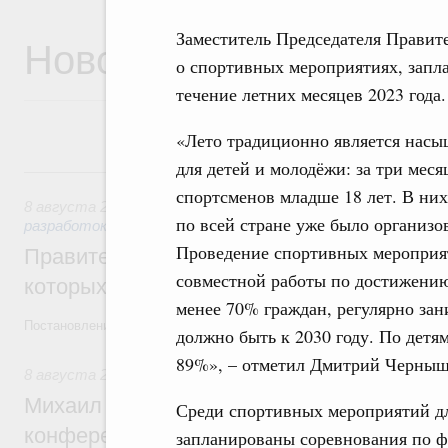
Заместитель Председателя Правит
Новости
о спортивных мероприятиях, запл
течение летних месяцев 2023 года.
«Лето традиционно является нас
для детей и молодёжи: за три мес
8 августа, суббота
спортсменов младше 18 лет. В них
8 августа 2026
,
Государственная политика в сфере научны
по всей стране уже было организ
разработок
Проведение спортивных мероприя
Правительство расширило перечень пре
совместной работы по достижению
которых освобождаются от НДФЛ
менее 70% граждан, регулярно за
Постановление от 5 августа 2026 года №978
должно быть к 2030 году. По детя
89%», – отметил Дмитрий Черныш
8 августа 2026
,
Отрасль информационных технологий
Михаил Мишустин дал поручения по итог
Среди спортивных мероприятий для
конференции «Цифровая индустрия пр
запланированы соревнования по ф