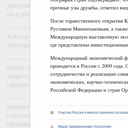
Дмитрий Чернышенко: Внутренний туриз
прочные узы дружбы, отметил виц
на 4,3%, въездной – на 20,1%
После торжественного открытия K
Рустамом Миннихановым, а также 
5 августа 2026
,
Оборот бензина и дизельного топлива
Международную выставочную экспо
Александр Новак провёл совещание по с
где представлены инвестиционные
топливном рынке
Международный экономический фо
5 августа 2026
,
Жилищная политика, рынок жилья
проводится в России с 2009 года.
Марат Хуснуллин: Первые проекты компл
сотрудничества и реализации совм
территорий в Донбассе и Новороссии бу
экономических, научно-техническ
городах ДНР
Российской Федерации и стран Ор
5 августа 2026
,
Вопросы производительности труда и по
Михаил Мишустин дал поручения по ито
Участие России в многосторонних соглаш
стратегической сессии, посвящённой п
производительности труда
Марат Шакирзянович Хуснуллин