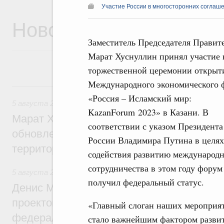
Участие России в многосторонних соглаш
Новости
Заместитель Председателя Правит
Марат Хуснуллин принял участие 
торжественной церемонии открыт
Международного экономического 
5 августа, среда
«Россия – Исламский мир:
5 августа 2026
,
Жилищно-коммунальное хозяйство
KazanForum 2023» в Казани. В
Марат Хуснуллин: Более 4,3 тыс. объек
соответствии с указом Президента
обновлено в России при участии Фонда 
России Владимира Путина в целях
территорий
содействия развитию международн
сотрудничества в этом году форум
5 августа 2026
,
Инструменты развития территорий. ОЭЗ.
получил федеральный статус.
Денис Мантуров провёл совещание по р
проектов института кураторства в Ураль
«Главный слоган наших мероприят
федеральном округе
стало важнейшим фактором разви