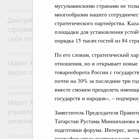
мусульманскими странами не тольк
5 августа 2026
,
Молодёжная политика
многообразии нашего сотрудничест
Дмитрий Чернышенко: Всемирный фести
стратегического партнёрства. Kaz
сформировал целое сообщество людей, 
площадки для установления устой
себя ответственность за будущее
порядка 15 тысяч гостей из 84 стр
По его словам, стратегический хар
5 августа 2026
,
Национальный проект «Инфраструктура д
Марат Хуснуллин: Ввод нежилых зданий 
отношения, но и открывает новые 
товарооборота России с государст
вырос почти на треть
почти на 30% за последние три го
5 августа 2026
,
Земельные отношения. Кадастровая сист
вместе сможем преодолеть имеющи
Оценочная деятельность
государств и народов», – подчеркн
Марат Хуснуллин: По решению правкоми
управление «ДОМ.РФ» перейдёт более 16
Заместитель Председателя Правите
Татарстан Рустама Минниханова и
регионах
подготовки форума. Интерес, кото
5 августа 2026
,
Внутренний и въездной туризм
география стран подтверждают, чт