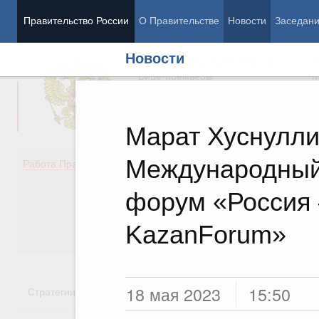
Правительство России
О Правительстве
Новости
Заседан
Новости
Председатель Правительства
М
Вице-премьеры
М
Марат Хуснулли
Международный
Демография
Занято
Работа Правительства
Здоровье
Технол
Образование
Эконом
форум «Россия 
Культура
Финан
Общество
Социал
KazanForum»
Государство
18 мая 2023
15:50
Стратегии
Государственные программы
Национальн