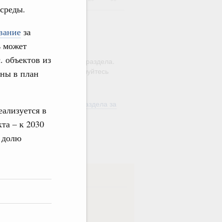
 среды.
вание
за
ь может
ю этого календаря поиск
. объектов из
ляется в рамках текущего раздела.
а по всему сайту воспользуйтесь
ны в план
м
"Поиск"
ть материалы текущего раздела за
ализуется в
од
та – к 2030
в
ь долю
ска
ная
Еженедельная