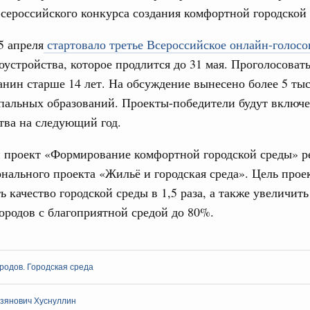
сероссийского конкурса создания комфортной городской
рческие организации. Добровольчество и волонтёрство.
31
5 апреля
стартовало третье Всероссийское онлайн-голосо
онтёров-медиков с 10-летием
оустройства, которое продлится до 31 мая. Проголосоват
а Татьяна Голикова поздравила участников
С помощь
нин старше 14 лет. На обсуждение вынесено более 5 тыс
 «Волонтёры-медики» с 10-летним юбилеем.
осуществ
Для поиск
пальных образований. Проекты-победители будут включе
Вчера
сервисо
тва на следующий год.
реда
Выбра
 проект «Формирование комфортной городской среды» ре
ие комиссии Всероссийского конкурса лучших
пери
ды
нального проекта «Жильё и городская среда». Цель проек
Архи
ь качество городской среды в 1,5 раза, а также увеличит
ологий
ородов с благоприятной средой до 80%.
авцов поздравили российскую сборную с
иаде по искусственному интеллекту
Подпи
политики
родов. Городская среда
скую область
Ежеднев
Email
зянович Хуснуллин
и. Межбюджетные отношения