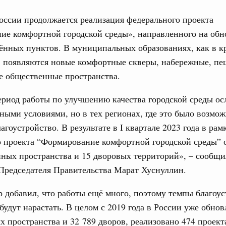
оссии продолжается реализация федерального проекта
ие комфортной городской среды», направленного на обн
ённых пунктов. В муниципальных образованиях, как в к
, появляются новые комфортные скверы, набережные, п
Кален
е общественные пространства.
ре научных исследований и разработок
риод работы по улучшению качества городской среды о
нь премий, лауреаты которых освобождаются
ПН
дными условиями, но в тех регионах, где это было возмо
агоустройство. В результате в I квартале 2023 года в рам
978
о проекта “Формирование комфортной городской среды” 
логий
ных пространства и 15 дворовых территорий», – сообщи
3
по итогам XI конференции «Цифровая
Председателя Правительства Марат Хуснуллин.
»
10
 добавил, что работы ещё много, поэтому темпы благоус
ссовый спорт
17
 будут нарастать. В целом с 2019 года в России уже обнов
гтярёв поздравили россиян с Днём
 пространства и 32 789 дворов, реализовано 474 проект
24