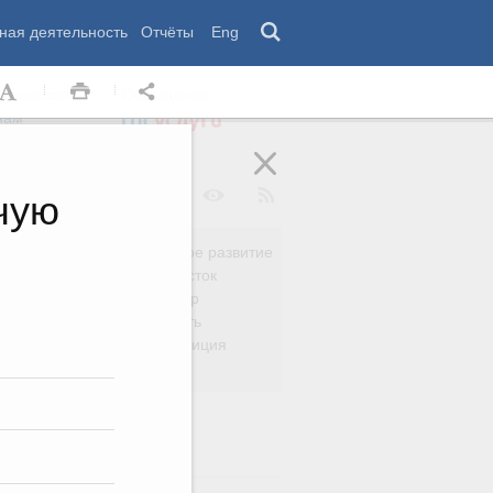
ная деятельность
Отчёты
Eng
 комиссии
Обращения
нам
чую
Региональное развитие
да
Дальний Восток
вязь
Россия и мир
Безопасность
сть
Право и юстиция
яйство