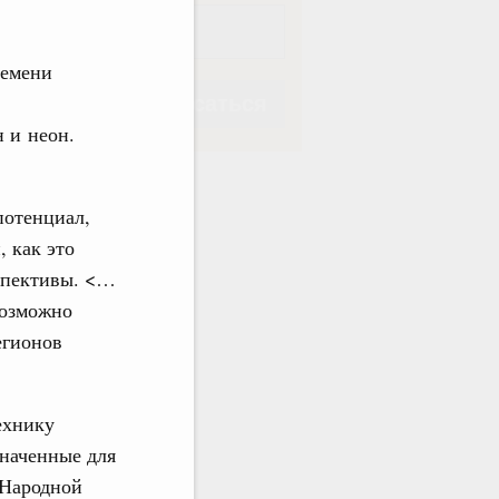
ремени
Подписаться
 и неон.
потенциал,
, как это
Подписаться
спективы. <…
возможно
егионов
ехнику
значенные для
 Народной