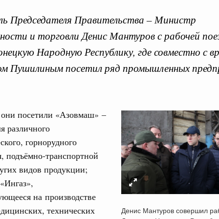
ль Председателя Правительства – Министр
ости и торговли Денис Мантуров с рабочей пое
онецкую Народную Республику, где совместно с в
ом Пушилиным посетил ряд промышленных пред
Кален
ре научных исследований и разработок
нь премий, лауреаты которых освобождаются
ПН
, они посетили «Азовмаш» –
978
я различного
ского, горнорудного
логий
3
я, подъёмно-транспортной
по итогам XI конференции «Цифровая
угих видов продукции;
»
10
«Ингаз»,
ссовый спорт
ующееся на производстве
17
гтярёв поздравили россиян с Днём
едицинских, технических
Денис Мантуров совершил ра
24