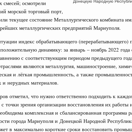
Донецкую Народную Республи
ых смесей; осмотрели
рческие организации. Добровольчество и волонтёрство.
ий морской торговый порт,
31
или текущее состояние Металлургического комбината им
онтёров-медиков с 10-летием
тарейших металлургических предприятий Мариуполя.
а Татьяна Голикова поздравила участников
С помощь
 «Волонтёры-медики» с 10-летним юбилеем.
осуществ
итуации индекс обрабатывающего (перерабатывающего) 
Для поиск
Вчера
сервисо
положительную динамику: за январь – ноябрь 2022 года 
равнению с соответствующим периодом предыдущего года
реда
Выбра
ие комиссии Всероссийского конкурса лучших
траслями являются металлургия, машиностроение, химич
пери
ды
еская и лёгкая промышленность, а также промышленнос
Архи
 и нерудных материалов.
ологий
авцов поздравили российскую сборную с
ов отметил, что нужно ответственно подходить к каждо
иаде по искусственному интеллекту
с точки зрения организации восстановления их работы 
Подпи
политики
еобходима комплексная и сбалансированная программа р
скую область
Ежеднев
сти города Мариуполя и Донецкой Народной Республики
ожет в максимально короткие сроки восстановить пром
Email
и. Межбюджетные отношения