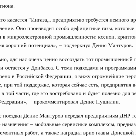
ортивной инфраструктуры построили и
гиона.
урным кредитам
то касается “Ингаза„, предприятию требуется немного в
ление. Оно производит особо дефицитные газы, которые
ия госпрограмм повысит эффективность
ы в микроэлектронной промышленности: ксенон, криптон
Email
ия хороший потенциал», – подчеркнул Денис Мантуров.
реда
ик» завершил строительство и реконструкцию
но, для нас очень ценно воссоздать тот промышленный 
и остаётся у Донбасса. С теми подходами и программами
роено в Российской Федерации, я вижу огромнейшие пер
идация их последствий
ние правкомиссии по ликвидации последствий
, при той поддержке, которая сейчас есть, предприятия 
ском проливе
 в той части, где это востребовано и будет полезно для р
Федерации», – прокомментировал Денис Пушилин.
азование
 рекорд по числу заявлений от абитуриентов
е поездки Денис Мантуров передал предприятиям ДНР т
екта «Профессионалитет»
 назначения – мобильные сервисные комплексы, предна
юз. Интеграция на пространстве СНГ
емонтных работ, а также наградил врио главы Донецкой
о итогам заседания Евразийского