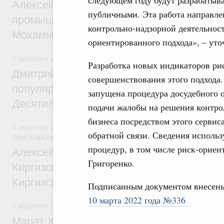
следующем году будут разрабатыв
Алексей Оверчук провёл рабочую встреч
публичными. Эта работа направле
промышленности, недропользования и т
контрольно-надзорной деятельност
Мохаммадом Атабаком
ориентированного подхода», – уто
6 августа 2026
,
Внутренний и въездной туризм
Разработка новых индикаторов рис
Дмитрий Чернышенко: Порядка 110 марш
совершенствования этого подхода.
популярного туризма в 35 регионах созд
запущена процедура досудебного о
Десятилетия науки и технологий
подачи жалобы на решения контро
бизнеса посредством этого сервис
6 августа 2026
,
Экономические и гуманитарные отношения
обратной связи. Сведения исполь
двусторонней основе
процедур, в том числе риск-ориен
Алексей Оверчук принял участие в работе
Григоренко.
Киргизского экономического форума и XII
Киргизской межрегиональной конференц
Подписанным документом внесен
10 марта 2022 года №336
6 августа 2026
,
Дорожное хозяйство
Марат Хуснуллин: На двух скоростных т