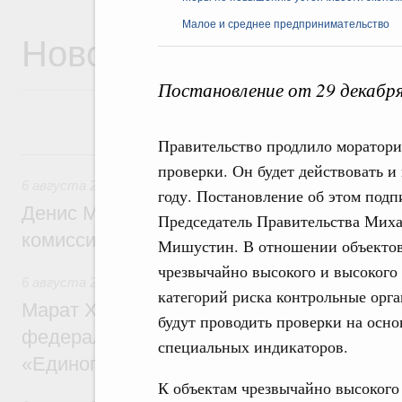
Малое и среднее предпринимательство
Новости
Постановление от 29 декабр
Правительство продлило моратори
6 августа, четверг
проверки. Он будет действовать и 
6 августа 2026
,
Общие вопросы промышленной политики
году. Постановление об этом подп
Денис Мантуров провёл заседание Прав
Председатель Правительства Мих
комиссии по промышленности
Мишустин. В отношении объекто
чрезвычайно высокого и высокого
6 августа 2026
,
Регулирование в сфере строительства
категорий риска контрольные орг
Марат Хуснуллин: Более 130 социальных
будут проводить проверки на осн
федерального значения построено под к
специальных индикаторов.
«Единого заказчика»
К объектам чрезвычайно высокого 