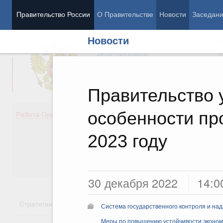
Правительство России
О Правительстве
Новости
Заседан
Новости
Председатель Правительства
М
Вице-премьеры
М
Правительство 
особенности пр
Демография
Занято
Работа Правительства
Здоровье
Технол
Образование
Эконом
2023 году
Культура
Финан
Общество
Социал
Государство
30 декабря 2022
14:0
Стратегии
Государственные программы
Национальн
Система государственного контроля и на
Меры по повышению устойчивости экономи