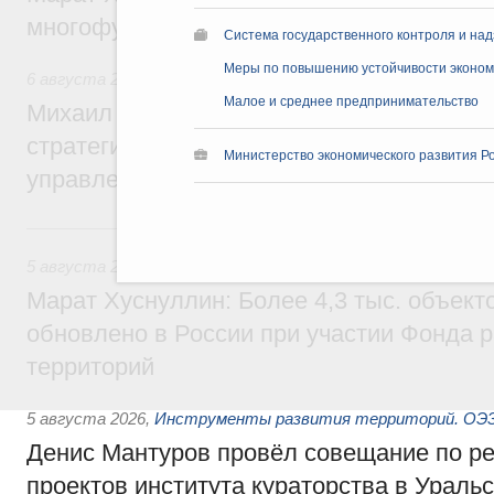
многофункциональные зоны дорожного с
Система государственного контроля и на
Меры по повышению устойчивости экономи
6 августа 2026
,
Технологическое развитие. Инновации
Малое и среднее предпринимательство
Михаил Мишустин дал поручения по ито
стратегической сессии о совершенствов
Министерство экономического развития Р
управления научно-технологическим раз
5 августа, среда
5 августа 2026
,
Жилищно-коммунальное хозяйство
Марат Хуснуллин: Более 4,3 тыс. объек
обновлено в России при участии Фонда 
территорий
5 августа 2026
,
Инструменты развития территорий. ОЭЗ.
Денис Мантуров провёл совещание по р
проектов института кураторства в Ураль