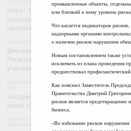
6 августа 2026
,
Национальный проект «Инфраструктура д
промышленные объекты, отдельны
Марат Хуснуллин: Порядка 200 дорожных
или близкий к нему уровень риск
ведущих к спортивным объектам, обновят
Что касается индикаторов рисков,
нацпроекту «Инфраструктура для жизни
надзорными органами контрольны
о наличии рисков нарушения обяз
6 августа 2026
,
Молодёжная политика
Дмитрий Чернышенко, Сергей Кравцов и
Новым постановлением также уста
Росмолодёжи Григорий Гуров поприветс
исключить из плана проведения п
участников проекта «Кольцо открытий»
предшествовал профилактический
6 августа 2026
,
Евразийский экономический союз. Интегр
Как пояснил Заместитель Председ
СНГ
Правительства Дмитрий Григоренк
Заседание Евразийского межправительст
рисков является предотвращение 
узком составе
бизнеса.
6 августа 2026
,
Экономические отношения с зарубежными 
«Во избежание рисков нарушения 
двусторонней основе