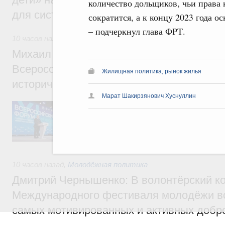
количество дольщиков, чьи права 
для системы образования России
сократится, а к концу 2023 года о
– подчеркнул глава ФРТ.
10 часов назад
,
Экономика городов. Городская среда
Михаил Мишустин принял участие в раб
Всероссийского форума «Развитие малых
Жилищная политика, рынок жилья
исторических поселений»
Марат Шакирзянович Хуснуллин
Председатель Правительства выступил на
осмотрел выставку.
10 часов назад
,
Молодёжная политика
Дмитрий Чернышенко: В волонтёрский к
Международного фестиваля молодёжи в
самых мотивированных и активных добр