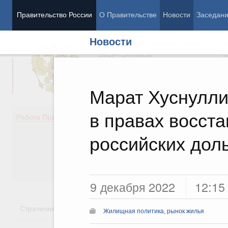
Правительство России
О Правительстве
Новости
Заседан
Новости
Председатель Правительства
М
Вице-премьеры
М
Марат Хуснулли
в правах восст
Демография
Занято
Работа Правительства
Здоровье
Технол
Образование
Эконом
российских дол
Культура
Финан
Общество
Социал
Государство
9 декабря 2022
12:15
Стратегии
Государственные программы
Национальн
Жилищная политика, рынок жилья