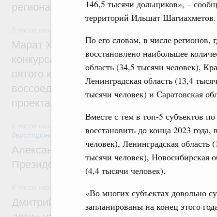
146,5 тысячи дольщиков», – сооб
региона
территорий Ильшат Шагиахметов
5 часов назад
,
Экономика городов. Городская среда
По его словам, в числе регионов, 
Марат Хуснуллин: Победителями XI Всер
восстановлено наибольшее количе
конкурса проектов создания комфортной
область (34,5 тысячи человек), Кр
пятого конкурса для регионов ДФО и пер
Ленинградская область (13,4 тыся
воссоединённых и приграничных регионо
тысячи человек) и Саратовская обл
проекта
Вместе с тем в топ-5 субъектов по
6 часов назад
,
Экономические отношения с зарубежными ст
восстановить до конца 2023 года, 
двусторонней основе
человек), Ленинградская область (
Александр Новак встретился с исполня
тысячи человек), Новосибирская о
Президента Южной Осетии Маратом Ка
(4,4 тысячи человек).
8 часов назад
,
Молодёжная политика
«Во многих субъектах довольно с
Дмитрий Чернышенко: В рамках нацпрое
запланированы на конец этого год
дети» на форуме «Машук» будут разраб