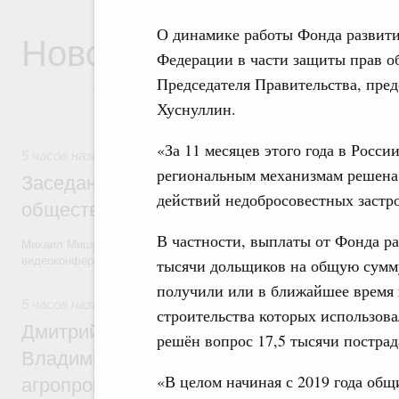
О динамике работы Фонда развити
Новости
Федерации в части защиты прав о
Председателя Правительства, пред
Хуснуллин.
«За 11 месяцев этого года в Росс
5 часов назад
региональным механизмам решена 
Заседание Президиума Госсовета по воп
действий недобросовестных застр
общественного транспорта
В частности, выплаты от Фонда ра
Михаил Мишустин и члены Правительства приняли участие в засед
видеоконференции.
тысячи дольщиков на общую сумму
получили или в ближайшее время 
5 часов назад
,
Общие вопросы агропромышленного комплек
строительства которых использова
Дмитрий Патрушев и губернатор Камчатс
решён вопрос 17,5 тысячи постра
Владимир Солодов обсудили развитие
«В целом начиная с 2019 года об
агропромышленного комплекса и вопрос