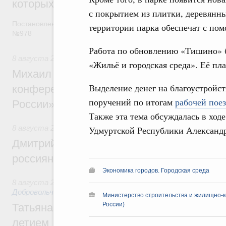
которых освобождаются от НДФЛ
с покрытием из плитки, деревянны
Постановление от 5 августа 2026 года
территории парка обеспечат с по
№978
Работа по обновлению «Тишино» б
8 августа 2026
,
Отрасль информационных технологий
«Жильё и городская среда». Её пла
Михаил Мишустин дал поручения по итог
Выделение денег на благоустройст
конференции «Цифровая индустрия пр
поручений по итогам
рабочей пое
России»
Также эта тема обсуждалась в ход
8 августа 2026
,
Спорт высших достижений и массовый сп
Удмуртской Республики Александ
Дмитрий Чернышенко и Михаил Дегтярёв
россиян с Днём физкультурника
Экономика городов. Городская среда
8 августа 2026
,
Социальные инновации. Некоммерческие ор
Добровольчество и волонтёрство. Благотворительност
Министерство строительства и жилищно-к
России)
Татьяна Голикова поздравила волонтёров
летием