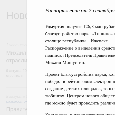
Распоряжение от 2 сентября
Новости
Удмуртия получит 126,8 млн рубле
благоустройство парка «Тишино» 
столице республики – Ижевске.
3 часа назад
,
Регулирование в сфере строительства
Распоряжение о выделении средст
Михаил Мишустин поздравил работников
подписал Председатель Правитель
отрасли с профессиональным празднико
Михаил Мишустин.
9 августа 2026 года отмечается профессиональный праздник –
Проект благоустройства парка, ко
строителя.
победил в рейтинговом электронн
Вчера
создание детских площадок, зоны б
тюбингах. Центром нового общест
8 августа 2026
,
Государственная политика в сфере научны
разработок
где можно будет проводить различ
Правительство расширило перечень пре
Кроме того, в парке появится нов