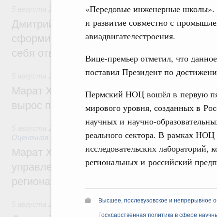
«Передовые инженерные школы». 
5 августа 2026
,
Молодёжная политика
и развитие совместно с промышл
Дмитрий Чернышенко: Всемирный фести
авиадвигателестроения.
сформировал целое сообщество людей, 
себя ответственность за будущее
Вице-премьер отметил, что данное
поставил Президент по достижени
5 августа 2026
,
Национальный проект «Инфраструктура д
Марат Хуснуллин: Ввод нежилых зданий 
Пермский НОЦ вошёл в первую пя
вырос почти на треть
мирового уровня, созданных в Рос
научных и научно-образовательных
5 августа 2026
,
Земельные отношения. Кадастровая сист
реального сектора. В рамках НОЦ
Оценочная деятельность
исследовательских лабораторий, 
Марат Хуснуллин: По решению правкоми
региональных и российский предп
управление «ДОМ.РФ» перейдёт более 16
регионах
Высшее, послевузовское и непрерывное 
5 августа 2026
,
Внутренний и въездной туризм
Государственная политика в сфере научн