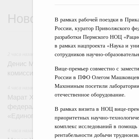
Новости
В рамках рабочей поездки в Прик
России, куратор Приволжского ф
разработки Пермского НОЦ «Рацио
в рамках нацпроекта «Наука и ун
сотрудников научно-образовательн
2 часа назад
,
Общие вопросы промышленной политики
Денис Мантуров провёл заседание Прав
Вице-премьер совместно с замест
комиссии по промышленности
России в ПФО Олегом Машковцев
Махониным посетили лаборатории
4 часа назад
,
Регулирование в сфере строительства
отечественное оборудование.
Марат Хуснуллин: Более 130 социальных
федерального значения построено под к
В рамках визита в НОЦ вице-прем
«Единого заказчика»
приоритетных научно-технологиче
комплекс исследований в помощь
4 часа назад
,
Национальный проект «Инфраструктура для
рентабельности добычи трудноизв