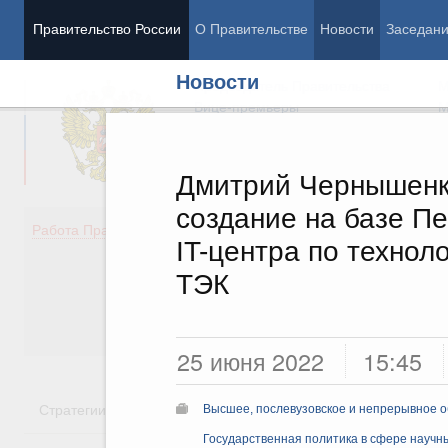
Правительство России
О Правительстве
Новости
Заседан
Новости
Председатель Правительства
М
Вице-премьеры
М
Дмитрий Чернышенк
создание на базе П
Демография
Занято
Работа Правительства
IT-центра по технол
Здоровье
Технол
Образование
Эконом
ТЭК
Культура
Финан
Общество
Социал
Государство
25 июня 2022
15:45
Стратегии
Государственные программы
Национальн
Высшее, послевузовское и непрерывное 
Государственная политика в сфере научн