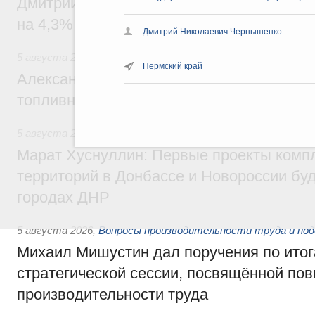
Дмитрий Чернышенко: Внутренний туриз
на 4,3%, въездной – на 20,1%
Дмитрий Николаевич Чернышенко
5 августа 2026
,
Оборот бензина и дизельного топлива
Пермский край
Александр Новак провёл совещание по с
топливном рынке
5 августа 2026
,
Жилищная политика, рынок жилья
Марат Хуснуллин: Первые проекты компл
территорий в Донбассе и Новороссии бу
городах ДНР
5 августа 2026
,
Вопросы производительности труда и по
Михаил Мишустин дал поручения по ито
стратегической сессии, посвящённой п
производительности труда