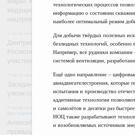
Марат Хуснуллин: Порядка 200 дорожных
технологических процессов позво
ведущих к спортивным объектам, обновят
информацию о состоянии скважины
нацпроекту «Инфраструктура для жизни
наиболее оптимальный режим добы
5 часов назад
,
Молодёжная политика
Для добычи твёрдых полезных ис
Дмитрий Чернышенко, Сергей Кравцов и
безлюдных технологий, особенно 
Росмолодёжи Григорий Гуров поприветс
Например, все рудники компании 
системой вентиляции, разработан
участников проекта «Кольцо открытий»
Ещё одно направление – цифровы
7 часов назад
,
Евразийский экономический союз. Интеграц
авиадвигателестроения, которые п
Заседание Евразийского межправительст
испытания и производство отечес
узком составе
аддитивные технологии позволяют 
и самолётов в десятки раз быстре
8 часов назад
,
Экономические отношения с зарубежными ст
двусторонней основе
НОЦ также разрабатывают техноло
Алексей Оверчук провёл рабочую встреч
и возобновляемых источников эне
промышленности, недропользования и т