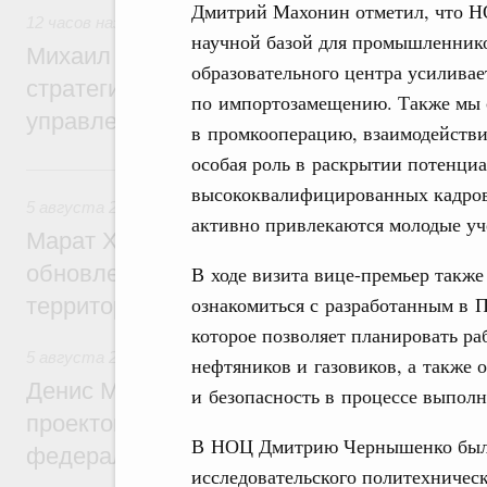
Дмитрий Махонин отметил, что Н
12 часов назад
,
Технологическое развитие. Инновации
научной базой для промышленнико
Михаил Мишустин дал поручения по ито
образовательного центра усилива
стратегической сессии о совершенствов
по импортозамещению. Также мы 
управления научно-технологическим раз
в промкооперацию, взаимодействи
особая роль в раскрытии потенци
Вчера
высококвалифицированных кадров
5 августа 2026
,
Жилищно-коммунальное хозяйство
активно привлекаются молодые уч
Марат Хуснуллин: Более 4,3 тыс. объек
обновлено в России при участии Фонда 
В ходе визита вице-премьер такж
ознакомиться с разработанным в
территорий
которое позволяет планировать ра
5 августа 2026
,
Инструменты развития территорий. ОЭЗ.
нефтяников и газовиков, а также 
Денис Мантуров провёл совещание по р
и безопасность в процессе выполн
проектов института кураторства в Ураль
В НОЦ Дмитрию Чернышенко была 
федеральном округе
исследовательского политехническ