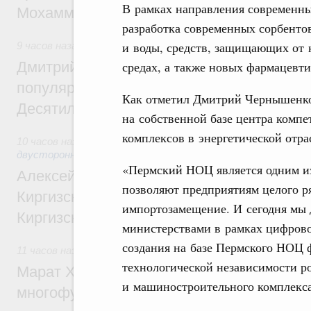
В рамках направления современн
Мохаммадом Атабаком
разработка современных сорбенто
и воды, средств, защищающих от 
9 часов назад
,
Внутренний и въездной туризм
средах, а также новых фармацевти
Дмитрий Чернышенко: Порядка 110 марш
популярного туризма в 35 регионах созд
Как отметил Дмитрий Чернышенко
Десятилетия науки и технологий
на собственной базе центра комп
комплексов в энергетической отра
10 часов назад
,
Экономические и гуманитарные отношения
двусторонней основе
«Пермский НОЦ является одним из
Алексей Оверчук принял участие в работе
позволяют предприятиям целого р
Киргизского экономического форума и XII
импортозамещение. И сегодня мы
Киргизской межрегиональной конференц
министерствами в рамках цифров
создания на базе Пермского НОЦ 
11 часов назад
,
Дорожное хозяйство
технологической независимости р
Марат Хуснуллин: На двух скоростных т
и машиностроительного комплекса
многофункциональные зоны дорожного с