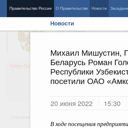
Правительство России
О Правительстве
Новости
Заседан
Новости
Председатель Правительства
М
Вице-премьеры
М
Михаил Мишустин, 
Беларусь Роман Гол
Демография
Занято
Работа Правительства
Республики Узбекис
Здоровье
Технол
Образование
Эконом
посетили ОАО «Амк
Культура
Финан
Общество
Социал
Государство
20 июня 2022
15:30
Стратегии
Государственные программы
Национальн
В ходе посещения предприят