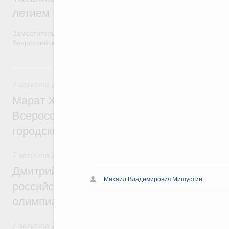
летием
Заместитель Председателя Правительства Татьяна Голикова п
Всероссийского общественного движения «Волонтёры-медики»
7 августа, пятница
7 августа 2026
,
Экономика городов. Городская среда
Марат Хуснуллин провёл заседание ком
Всероссийского конкурса лучших проект
городской среды
7 августа 2026
,
Отрасль информационных технологий
Дмитрий Чернышенко и Сергей Кравцов 
Михаил Владимирович Мишустин
российскую сборную с победой на Межд
олимпиаде по искусственному интеллект
7 августа 2026
,
Общие вопросы промышленной политики