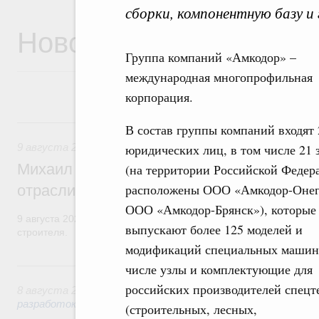
сборки, компонентную базу и
Новости
Группа компаний «Амкодор» –
международная многопрофильная
корпорация.
9 августа, воскресенье
В состав группы компаний входят 
9 августа 2026
,
Регулирование в сфере строительства
юридических лиц, в том числе 21 
Михаил Мишустин поздравил работников
(на территории Российской Федер
расположены ООО «Амкодор-Онег
отрасли с профессиональным празднико
ООО «Амкодор-Брянск»), которые
9 августа 2026 года отмечается профессиональный праздник –
выпускают более 125 моделей и
строителя.
модификаций специальных машин,
8 августа, суббота
числе узлы и комплектующие для
российских производителей спецт
8 августа 2026
,
Государственная политика в сфере научны
разработок
(строительных, лесных,