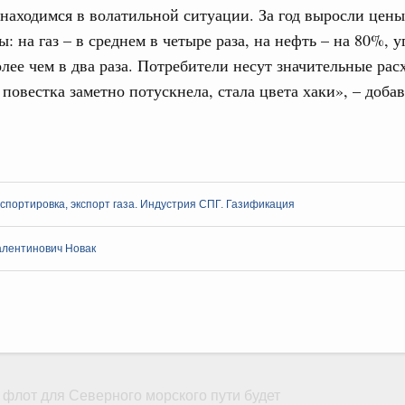
ие по ситуации на топливном рынке
находимся в волатильной ситуации. За год выросли цены
: на газ – в среднем в четыре раза, на нефть – на 80%, у
ья
лее чем в два раза. Потребители несут значительные рас
ы комплексного развития территорий в
ализованы в городах ДНР
 повестка заметно потускнела, стала цвета хаки», – добав
Email
руда и поддержки занятости
о итогам стратегической сессии,
дительности труда
спортировка, экспорт газа. Индустрия СПГ. Газификация
ограмма Спортивных игр ВЭФ-2026
алентинович Новак
ческое благополучие»
финансирования Омской области в рамках
оздух»
067-р
флот для Северного морского пути будет