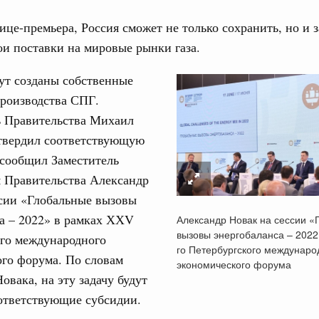
це-премьера, Россия сможет не только сохранить, но и 
ои поставки на мировые рынки газа.
ут созданы собственные
производства СПГ.
Кален
ь Правительства Михаил
вердил соответствующую
тных трассах открылись
жного сервиса
ПН
 сообщил Заместитель
я Правительства Александр
ции
ссии «Глобальные вызовы
о итогам стратегической сессии о
а – 2022» в рамках ХХV
вления научно-технологическим развитием
Александр Новак на сессии «
3
вызовы энергобаланса – 2022
ого международного
Вчера
го Петербургского междунаро
10
го форума. По словам
экономического форума
тво
овака, на эту задачу будут
17
 объектов ЖКХ обновлено в России при участии
ответствующие субсидии.
24