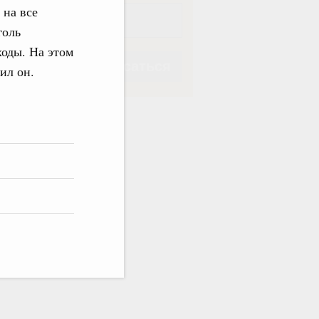
 на все
голь
ходы. На этом
Подписаться
ил он.
Подписаться