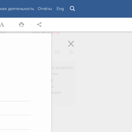
ная деятельность
Отчёты
Eng
 комиссии
Обращения
нам
Региональное развитие
да
Дальний Восток
вязь
Россия и мир
Безопасность
сть
Право и юстиция
яйство