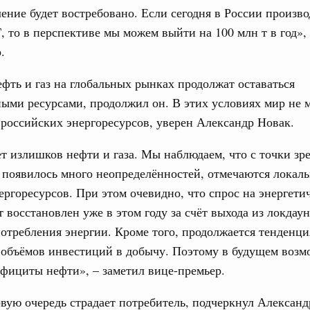
ение будет востребовано. Если сегодня в России произво
орий. ОЭЗ. ТОР. Моногорода
е по реализации проектов института
, то в перспективе мы можем выйти на 100 млн т в год»,
31
льном округе
.
С помощь
фть и газ на глобальных рынках продолжат оставаться
осуществ
 фестиваль молодёжи сформировал целое
Для поиск
ыми ресурсами, продолжил он. В этих условиях мир не 
 на себя ответственность за будущее
сервисо
 российских энергоресурсов, уверен Александр Новак.
труктура для жизни»
Выбра
даний на юге России вырос почти на треть
т излишков нефти и газа. Мы наблюдаем, что с точки зр
пери
 появилось много неопределённостей, отмечаются локал
ровая система. Недвижимость. Оценочная деятельность
Архи
ргоресурсов. При этом очевидно, что спрос на энергети
равкомиссии в управление «ДОМ.РФ»
регионах
т восстановлен уже в этом году за счёт выхода из локдаун
отребления энергии. Кроме того, продолжается тенденци
Подпи
объёмов инвестиций в добычу. Поэтому в будущем воз
туризм в России вырос на 4,3%, въездной –
фициты нефти», – заметил вице-премьер.
Ежеднев
оплива
рвую очередь страдает потребитель, подчеркнул Александ
Email