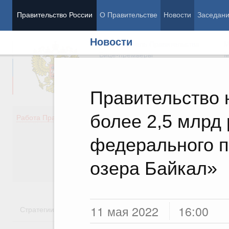
Правительство России
О Правительстве
Новости
Заседан
Новости
Председатель Правительства
М
Вице-премьеры
М
Правительство 
более 2,5 млрд 
Демография
Занято
Работа Правительства
Здоровье
Технол
Образование
Эконом
федерального п
Культура
Финан
Общество
Социал
озера Байкал»
Государство
11 мая 2022
16:00
Стратегии
Государственные программы
Национальн