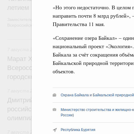
«Но этого недостаточно. В целом 
летием
направить почти 8 млрд рублей»,
Заместитель Председателя Правительства Татьяна Голикова п
Правительства 11 мая.
Всероссийского общественного движения «Волонтёры-медики»
«Сохранение озера Байкал» – один
7 августа, пятница
национальный проект «Экология». 
7 августа 2026
,
Экономика городов. Городская среда
Байкала за счёт сокращения объём
Марат Хуснуллин провёл заседание ком
Байкальской природной территории
Всероссийского конкурса лучших проект
объектов.
городской среды
7 августа 2026
,
Отрасль информационных технологий
Охрана Байкала и Байкальской природно
Дмитрий Чернышенко и Сергей Кравцов 
российскую сборную с победой на Межд
Министерство строительства и жилищно-к
России)
олимпиаде по искусственному интеллект
Республика Бурятия
7 августа 2026
,
Общие вопросы промышленной политики