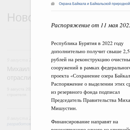
Охрана Байкала и Байкальской природно
Новости
Распоряжение от 11 мая 202
Республика Бурятия в 2022 году
9 августа, воскресенье
дополнительно получит свыше 2,5
рублей на реконструкцию очистн
9 августа 2026
,
Регулирование в сфере строительства
сооружений в рамках федеральног
Михаил Мишустин поздравил работников
проекта «Сохранение озера Байкал
отрасли с профессиональным празднико
Распоряжение о выделении этих с
9 августа 2026 года отмечается профессиональный праздник –
из резервного фонда подписал
строителя.
Председатель Правительства Мих
Мишустин.
8 августа, суббота
8 августа 2026
,
Государственная политика в сфере научны
Финансирование направят на
разработок
реконструкцию одного из крупне