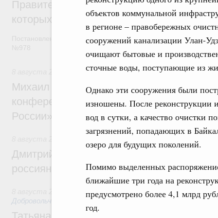
Правительство расширило перечень пре
объектов коммунальной инфрастр
которых освобождаются от НДФЛ
в регионе – правобережных очист
сооружений канализации Улан-Уд
Постановление от 5 августа 2026 года
№978
очищают бытовые и производстве
сточные воды, поступающие из жи
8 августа 2026
,
Отрасль информационных технологий
Михаил Мишустин дал поручения по итог
Однако эти сооружения были пост
конференции «Цифровая индустрия пр
изношены. После реконструкции и
России»
вод в сутки, а качество очистки п
загрязнений, попадающих в Байкал
8 августа 2026
,
Спорт высших достижений и массовый сп
озеро для будущих поколений.
Дмитрий Чернышенко и Михаил Дегтярёв
Помимо выделенных распоряжение
россиян с Днём физкультурника
ближайшие три года на реконстру
8 августа 2026
,
Социальные инновации. Некоммерческие ор
предусмотрено более 4,1 млрд руб
Добровольчество и волонтёрство. Благотворительност
год.
Татьяна Голикова поздравила волонтёров