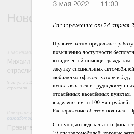
3 мая 2022
11:00
Новости
Распоряжение от 28 апреля 
Правительство продолжает работу
повышению доступности бесплат
1 час назад
,
Регулирование в сфере строительства
юридической помощи гражданам.
Михаил Мишустин поздравил работников
закупку специальных автомобилей
отрасли с профессиональным празднико
мобильных офисов, которые будут
9 августа 2026 года отмечается профессиональный праздник –
использоваться в труднодоступных
строителя.
отдалённых населённых пунктах,
выделено почти 100 млн рублей.
Вчера
Распоряжение об этом подписал 
8 августа 2026
,
Государственная политика в сфере научны
разработок
С помощью федерального финанси
Правительство расширило перечень пре
19 спецавтомобилей, которые зате