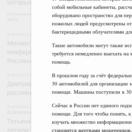
которых освобождаются от НДФЛ
собой мобильные кабинеты, рассч
Постановление от 5 августа 2026 года
оборудовано пространство для пер
№978
пожилых людей предусмотрены о
бактерицидными облучателями для
8 августа 2026
,
Отрасль информационных технологий
Михаил Мишустин дал поручения по итог
Такие автомобили могут также исп
конференции «Цифровая индустрия пр
требуется немедленно выехать на
России»
помощь.
В прошлом году за счёт федераль
8 августа 2026
,
Спорт высших достижений и массовый сп
30 автомобилей для организации
Дмитрий Чернышенко и Михаил Дегтярёв
помощи. Машины поступили в 30 
россиян с Днём физкультурника
Сейчас в России нет единого подх
8 августа 2026
,
Социальные инновации. Некоммерческие ор
Добровольчество и волонтёрство. Благотворительност
помощи. Для того чтобы понять, к
Татьяна Голикова поздравила волонтёров
изучать множество информационны
летием
становятся жертвами мошенников,