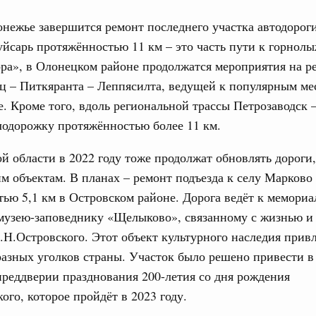
труктура для жизни»
нежье завершится ремонт последнего участка автодорог
даний на юге России вырос почти на треть
уйсарь протяжённостью 11 км – это часть пути к горнол
ровая система. Недвижимость. Оценочная деятельность
ра», в Олонецком районе продолжатся мероприятия на р
равкомиссии в управление «ДОМ.РФ»
ц – Питкяранта – Леппясилта, ведущей к популярным ме
регионах
. Кроме того, вдоль региональной трассы Петрозаводск 
лодорожку протяжённостью более 11 км.
туризм в России вырос на 4,3%, въездной –
й области в 2022 году тоже продолжат обновлять дороги
м объектам. В планах – ремонт подъезда к селу Марково
оплива
ью 5,1 км в Островском районе. Дорога ведёт к мемори
ие по ситуации на топливном рынке
музею-заповеднику «Щелыково», связанному с жизнью и
ья
.Н.Островского. Этот объект культурного наследия прив
ы комплексного развития территорий в
разных уголков страны. Участок было решено привести 
ализованы в городах ДНР
преддверии празднования 200-летия со дня рождения
руда и поддержки занятости
ого, которое пройдёт в 2023 году.
о итогам стратегической сессии,