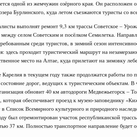
ется одной из жемчужин озёрного края. Он расположен 
тных трассах открылись
озера Бурлинского, куда летом съезжаются туристы со вс
жного сервиса
листы выполнят ремонт 9,3 км трассы Советское – Урож
овации
 между селом Советским и посёлком Семилетка. Направ
о итогам стратегической сессии о
Email
вления научно-технологическим развитием
требованным среди туристов, в зимний сезон интенсивн
я: здесь проходит туристический маршрут на незамерза
 августа, среда
ственное место на Алтае, куда прилетают на зимовку леб
тво
 объектов ЖКХ обновлено в России при участии
 Карелия в текущем году также продолжатся работы по 
состояние дорог, ведущих к туристическим объектам. В 
ганизация обновит 40 км автодороги Медвежьегорск – То
орий. ОЭЗ. ТОР. Моногорода
е по реализации проектов института
, которая обеспечивает проезд к музею-заповеднику «Ки
льном округе
 в Список Всемирного культурного и природного насл
оду был отремонтирован участок республиканской трасс
 фестиваль молодёжи сформировал целое
ью 37 км. Полностью транспортное направление будет о
 на себя ответственность за будущее