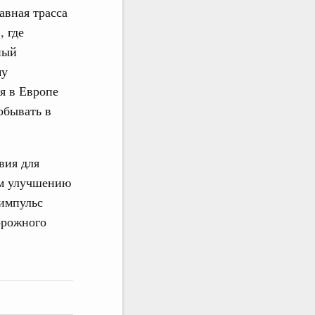
авная трасса
, где
ный
му
я в Европе
обывать в
вия для
ем улучшению
 импульс
орожного