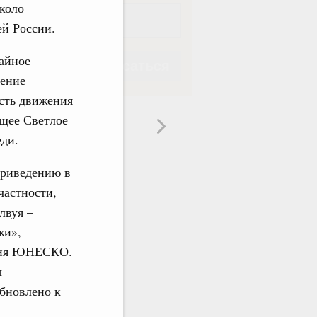
около
ей России.
айное –
Подписаться
ление
ость движения
ющее Светлое
еди.
Подписаться
приведению в
частности,
лвуя –
жи»,
едия ЮНЕСКО.
ы
бновлено к