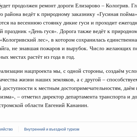
дительности труда
будет продолжен ремонт дороги Елизарово – Кологрив. Гл
о района ведёт к природному заказнику «Гусиная пойма»
тся на весеннюю стоянку дикие гуси и проходит ежегод
ограмма Спортивных игр ВЭФ-2026
1
й праздник «День гуся». Дорога также ведёт к природно
«Кологривский лес», в котором сохранилась единственна
айга, не знавшая пожаров и вырубок. Число желающих п
Показать еще
ых местах растёт из года в год.
еализации нацпроекта мы, с одной стороны, создаём усло
чества жизни наших земляков, а с другой – способству
 доступности к местным достопримечательностям, даём
изма», – отметил директор департамента транспорта и д
стромской области Евгений Кананин.
зяйство
Внутренний и въездной туризм