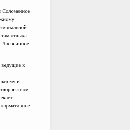
и Соломенное
ыжному
егиональной
стам отдыха
– Лососинное
, ведущие к
альному и
 творчеством
лекает
в нормативное