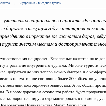
зяйство
Внутренний и въездной туризм
 – участниках национального проекта «Безопасн
ые дороги» в текущем году запланирована масш
Кален
приведению в нормативное состояние дорог, веду
августа, четверг
м туристическим местам и достопримечательно
политики
ПН
е Правительственной комиссии по
 существования нацпроект “Безопасные качественные дор
ту в развитие внутреннего туризма. Многие туристичес
тельства
нее, добраться до них теперь можно быстрее и с комфорт
3
иальных объектов федерального значения
вели в нормативное состояние более 800 объектов улич
о заказчика»
10
х к местным достопримечательностям. А их общая протя
труктура для жизни»
 км. В новом дорожном сезоне эта работа будет продолжен
17
орожных участков, ведущих к спортивным
тыс. км дорог планируем отремонтировать в новом году»,
о нацпроекту «Инфраструктура для жизни»
Председателя Правительства Марат Хуснуллин.
24