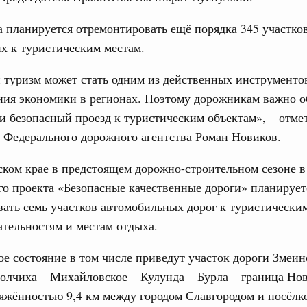
а планируется отремонтировать ещё порядка 345 участков
вцов и руководитель Росмолодёжи Григорий
31
ов проекта «Кольцо открытий»
х к туристическим местам.
С помощь
юз. Интеграция на пространстве СНГ
 туризм может стать одним из действенных инструменто
осуществ
тельственного совета в узком составе
ния экономики в регионах. Поэтому дорожникам важно о
Для поиск
сервисо
 безопасный проезд к туристическим объектам», – отме
рубежными странами (кроме СНГ) на двусторонней основе
 встречу с Министром промышленности,
 Федерального дорожного агентства Роман Новиков.
Выбра
рана Мохаммадом Атабаком
пери
ском крае в предстоящем дорожно-строительном сезоне в
Архи
о проекта «Безопасные качественные дороги» планирует
0 маршрутов научно-популярного туризма в
ать семь участков автомобильных дорог к туристически
ятилетия науки и технологий
тельностям и местам отдыха.
 отношения со странами СНГ на двусторонней основе
Подпи
 работе VIII Российско-Киргизского
е состояние в том числе приведут участок дороги Змеин
сийско-Киргизской межрегиональной
олчиха – Михайловское – Кулунда – Бурла – граница Но
Ежеднев
яжённостью 9,4 км между городом Славгородом и посёлк
Email