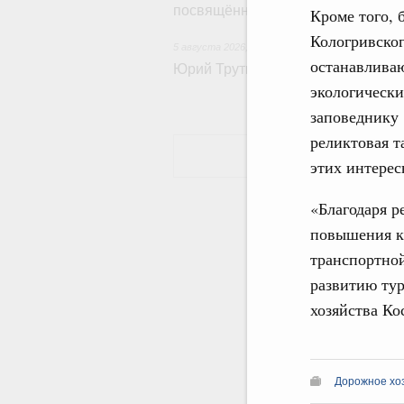
посвящённой повышению произво
Кроме того, 
Кологривског
5 августа 2026
,
Общие вопросы развития ДФО
останавливаю
Юрий Трутнев: Опубликована пр
экологически
заповеднику 
реликтовая т
этих интересн
«Благодаря р
повышения ка
транспортной
развитию тур
хозяйства Ко
Дорожное хо