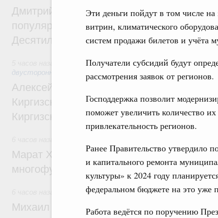
Дмитрий Чернышенко: Порядка 110 марш
Эти деньги пойдут в том числе на
популярного туризма в 35 регионах созд
витрин, климатического оборудов
Десятилетия науки и технологий
систем продажи билетов и учёта м
Получатели субсидий будут опред
5 часов назад
,
Экономические и гуманитарные отношения 
двусторонней основе
рассмотрения заявок от регионов.
Алексей Оверчук принял участие в работе
Господдержка позволит модернизи
Киргизского экономического форума и XII
поможет увеличить количество их
Киргизской межрегиональной конференц
привлекательность регионов.
6 часов назад
,
Дорожное хозяйство
Ранее Правительство утвердило п
Марат Хуснуллин: На двух скоростных т
и капитального ремонта муниципа
многофункциональные зоны дорожного с
культуры» к 2024 году планируетс
федеральном бюджете на это уже п
6 часов назад
,
Технологическое развитие. Инновации
Михаил Мишустин дал поручения по ито
Работа ведётся по поручению Пре