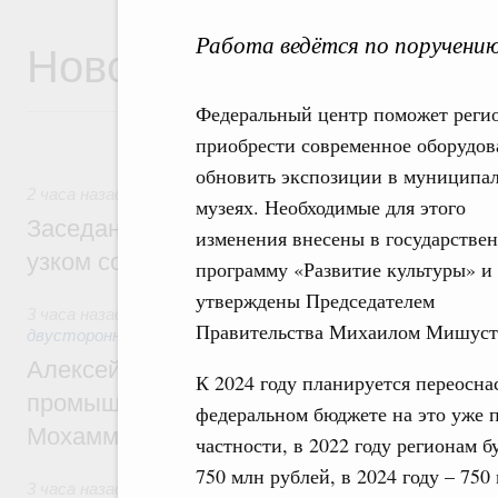
Работа ведётся по поручени
Новости
Федеральный центр поможет реги
приобрести современное оборудов
обновить экспозиции в муниципа
2 часа назад
,
Евразийский экономический союз. Интеграци
музеях. Необходимые для этого
Заседание Евразийского межправительст
изменения внесены в государстве
узком составе
программу «Развитие культуры» и
утверждены Председателем
3 часа назад
,
Экономические отношения с зарубежными стр
Правительства Михаилом Мишус
двусторонней основе
Алексей Оверчук провёл рабочую встреч
К 2024 году планируется переосн
промышленности, недропользования и т
федеральном бюджете на это уже п
Мохаммадом Атабаком
частности, в 2022 году регионам б
750 млн рублей, в 2024 году – 750
3 часа назад
,
Внутренний и въездной туризм