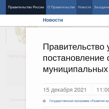
Правительство России
О Правительстве
Новости
Заседан
Новости
Председатель Правительства
М
Вице-премьеры
М
Правительство 
постановление 
Демография
Занято
Работа Правительства
Здоровье
Технол
Образование
Эконом
муниципальных
Культура
Финан
Общество
Социал
Государство
15 декабря 2021
11:0
Стратегии
Государственные программы
Национальн
Государственная программа «Развитие ку