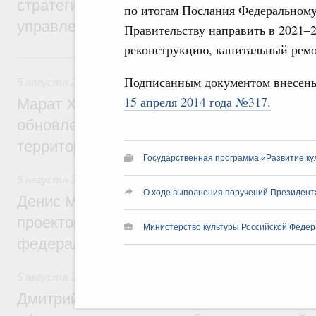
стратегической сессии о совершенствов
по итогам Послания Федеральному
управления научно-технологическим раз
Правительству направить в 2021–
реконструкцию, капитальный рем
Вчера
Подписанным документом внесен
5 августа 2026
,
Жилищно-коммунальное хозяйство
15 апреля 2014 года №317.
Марат Хуснуллин: Более 4,3 тыс. объек
обновлено в России при участии Фонда 
территорий
Государственная программа «Развитие ку
5 августа 2026
,
Инструменты развития территорий. ОЭЗ.
О ходе выполнения поручений Президент
Денис Мантуров провёл совещание по р
проектов института кураторства в Ураль
Министерство культуры Российской Федер
федеральном округе
5 августа 2026
,
Молодёжная политика
Дмитрий Чернышенко: Всемирный фести