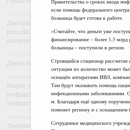
городской среды
Правительства о сроках ввода инф
если помощь федерального центра 
7 августа 2026
,
Отрасль информационных технологий
больница будет готова к работе.
Дмитрий Чернышенко и Сергей Кравцов 
«Считайте, что деньги уже поступ
российскую сборную с победой на Межд
финансирование – более 1,3 млрд 
олимпиаде по искусственному интеллект
больницы – поступили в регион.
7 августа 2026
,
Общие вопросы промышленной политики
Строящийся стационар рассчитан н
Денис Мантуров посетил Ярославскую о
ситуации их количество может быт
оснащён аппаратами ИВЛ, компью
7 августа 2026
,
Бюджеты субъектов Федерации. Межбюд
Там будут оказывать помощь паци
Марат Хуснуллин: 15 объектов спортивн
инфекционными заболеваниями. Об
инфраструктуры построили и обновили б
м. Благодаря ещё одному поруче
инфраструктурным кредитам
поможет региону и с оснащением 
7 августа 2026
,
Развитие сельских территорий
Сотрудники медицинского учрежде
Дмитрий Патрушев: Синхронизация госп