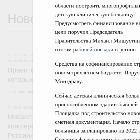
области построить многопрофиль
Новости
детскую клиническую больницу.
Предусмотреть финансирование на
цели поручил Председатель
Правительства Михаил Мишустин
итогам
рабочей поездки
в регион.
2 часа назад
,
Государственная политика в сфере научных 
разработок
Средства на софинансирование ст
Правительство расширило перечень пре
новом трёхлетнем бюджете. Пору
которых освобождаются от НДФЛ
Минздраву.
Постановление от 5 августа 2026 года №978
Сейчас детская клиническая больн
приспособленном здании бывшей г
3 часа назад
,
Отрасль информационных технологий
Площадка под строительство новог
Михаил Мишустин дал поручения по итог
сметная документация. Начало ст
конференции «Цифровая индустрия пр
больницы запланировано на 2022 г
России»
Средства федерального бюджета по