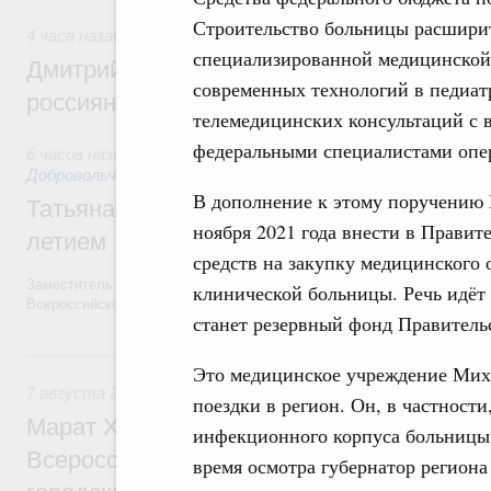
Строительство больницы расшири
4 часа назад
,
Спорт высших достижений и массовый спор
специализированной медицинской
Дмитрий Чернышенко и Михаил Дегтярёв
современных технологий в педиат
россиян с Днём физкультурника
телемедицинских консультаций с 
федеральными специалистами опер
6 часов назад
,
Социальные инновации. Некоммерческие орга
Добровольчество и волонтёрство. Благотворительност
В дополнение к этому поручению 
Татьяна Голикова поздравила волонтёров
ноября 2021 года внести в Правит
летием
средств на закупку медицинского 
Заместитель Председателя Правительства Татьяна Голикова поздра
клинической больницы. Речь идёт 
Всероссийского общественного движения «Волонтёры-медики» с 10
станет резервный фонд Правитель
Вчера
Это медицинское учреждение Мих
7 августа 2026
,
Экономика городов. Городская среда
поездки в регион. Он, в частност
Марат Хуснуллин провёл заседание ком
инфекционного корпуса больниц
Всероссийского конкурса лучших проект
время осмотра губернатор региона