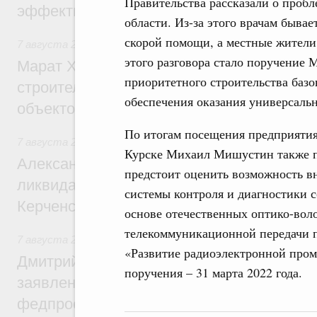
Правительства рассказали о пробл
эффективность поддержки сельских тер
области. Из-за этого врачам быва
скорой помощи, а местные жители 
7 августа 2026
,
Экономика городов. Городская среда
этого разговора стало поручение 
Марат Хуснуллин: «Единый заказчик» з
приоритетного строительства базо
строительство и реконструкцию более 3
обеспечения оказания универсальн
объектов
По итогам посещения предприятия
7 августа 2026
,
Чрезвычайные ситуации и ликвидация их 
Курске Михаил Мишустин также п
Александр Козлов провёл заседание пра
предстоит оценить возможность в
ликвидации последствий чрезвычайной с
системы контроля и диагностики 
Керченском проливе
основе отечественных оптико-вол
телекоммуникационной передачи 
7 августа 2026
,
Среднее профессиональное образование
«Развитие радиоэлектронной про
Дмитрий Чернышенко: Установлен рекорд
поручения – 31 марта 2022 года.
заявлений от абитуриентов колледжей и
федпроекта «Профессионалитет»