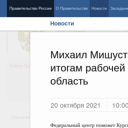
Правительство России
О Правительстве
Новости
Заседан
Новости
Председатель Правительства
М
Вице-премьеры
М
Михаил Мишусти
итогам рабочей
Демография
Занято
Работа Правительства
Здоровье
Технол
Образование
Эконом
область
Культура
Финан
Общество
Социал
Государство
20 октября 2021
10:0
Стратегии
Государственные программы
Национальн
Федеральный центр поможет Курс