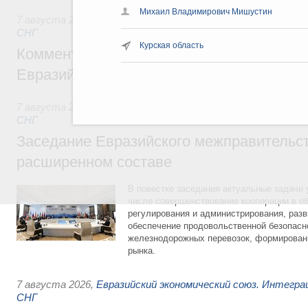
Михаил Владимирович Мишустин
7 августа 2026
,
Евразийский экономический союз. Интегр
СНГ
Курская область
Комментарий Алексея Оверчука по итога
Евразийского межправительственного со
7 августа 2026
,
Евразийский экономический союз. Интегр
СНГ
Заседание Евразийского межправительст
расширенном составе
В повестке заседания актуальные задачи 
числе совершенствование кооперации в о
регулирования и администрирования, разв
обеспечение продовольственной безопасн
железнодорожных перевозок, формирован
рынка.
7 августа 2026
,
Евразийский экономический союз. Интегр
СНГ